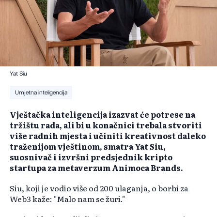
Yat Siu
Umjetna inteligencija
Vještačka inteligencija izazvat će potrese na
tržištu rada, ali bi u konačnici trebala stvoriti
više radnih mjesta i učiniti kreativnost daleko
traženijom vještinom, smatra Yat Siu,
suosnivač i izvršni predsjednik kripto
startupa za metaverzum Animoca Brands.
Siu, koji je vodio više od 200 ulaganja, o borbi za
Web3 kaže: "Malo nam se žuri."