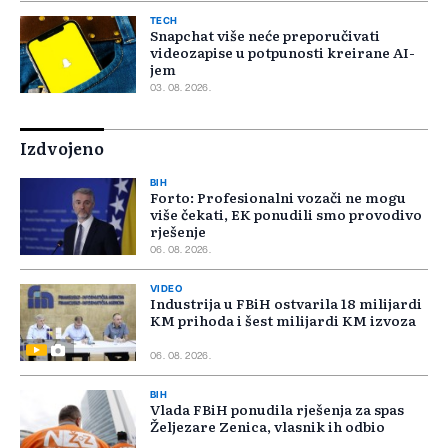
TECH
Snapchat više neće preporučivati
videozapise u potpunosti kreirane AI-
jem
03. 08. 2026.
Izdvojeno
BIH
Forto: Profesionalni vozači ne mogu
više čekati, EK ponudili smo provodivo
rješenje
06. 08. 2026.
VIDEO
Industrija u FBiH ostvarila 18 milijardi
KM prihoda i šest milijardi KM izvoza
06. 08. 2026.
BIH
Vlada FBiH ponudila rješenja za spas
Željezare Zenica, vlasnik ih odbio