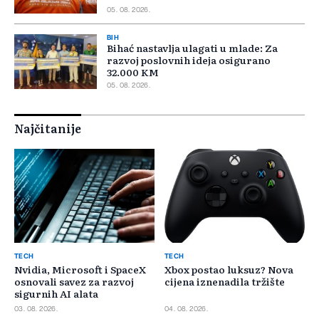
05. 08. 2026.
BIH
Bihać nastavlja ulagati u mlade: Za
razvoj poslovnih ideja osigurano
32.000 KM
05. 08. 2026.
Najčitanije
TECH
TECH
Nvidia, Microsoft i SpaceX
Xbox postao luksuz? Nova
osnovali savez za razvoj
cijena iznenadila tržište
sigurnih AI alata
03. 08. 2026.
04. 08. 2026.