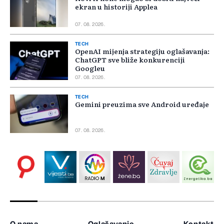
ekran u historiji Applea
07. 08. 2026.
TECH
OpenAI mijenja strategiju oglašavanja:
ChatGPT sve bliže konkurenciji
Googleu
07. 08. 2026.
TECH
Gemini preuzima sve Android uređaje
07. 08. 2026.