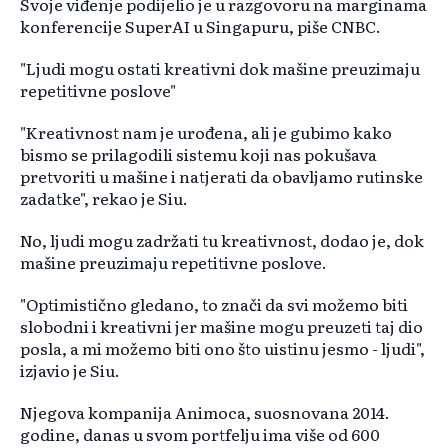
Svoje viđenje podijelio je u razgovoru na marginama
konferencije SuperAI u Singapuru, piše CNBC.
"Ljudi mogu ostati kreativni dok mašine preuzimaju
repetitivne poslove"
"Kreativnost nam je urođena, ali je gubimo kako
bismo se prilagodili sistemu koji nas pokušava
pretvoriti u mašine i natjerati da obavljamo rutinske
zadatke", rekao je Siu.
No, ljudi mogu zadržati tu kreativnost, dodao je, dok
mašine preuzimaju repetitivne poslove.
"Optimistično gledano, to znači da svi možemo biti
slobodni i kreativni jer mašine mogu preuzeti taj dio
posla, a mi možemo biti ono što uistinu jesmo - ljudi",
izjavio je Siu.
Njegova kompanija Animoca, suosnovana 2014.
godine, danas u svom portfelju ima više od 600