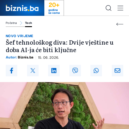
20+
godina
sa vama
Početna
Tech
NOVO VRIJEME
Šef tehnološkog diva: Dvije vještine u
doba AI-ja će biti ključne
Autor:
Biznis.ba
15. 06. 2026.