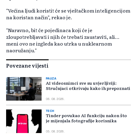
"Većina ljudi koristit će se vještačkom inteligencijom
na koristan način", rekao je.
"Naravno, bit će pojedinaca koji će je
zloupotrebljavati i njih će trebati zaustaviti, ali...
meni ovo ne izgleda kao utrka u nuklearnom
naoružanju."
Povezane vijesti
PAUZA
AI videosnimci sve su uvjerljiviji:
Stručnjaci otkrivaju kako ih prepoznati
06. 08. 2026.
TECH
Tinder povukao AI funkciju nakon što
je mijenjala fotografije korisnika
05. 08. 2026.