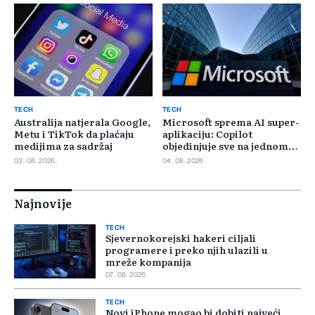
TECH
TECH
Australija natjerala Google,
Microsoft sprema AI super-
Metu i TikTok da plaćaju
aplikaciju: Copilot
medijima za sadržaj
objedinjuje sve na jednom
mjestu
03. 08. 2026.
04. 08. 2026.
Najnovije
TECH
Sjevernokorejski hakeri ciljali
programere i preko njih ulazili u
mreže kompanija
07. 08. 2026.
TECH
Novi iPhone mogao bi dobiti najveći