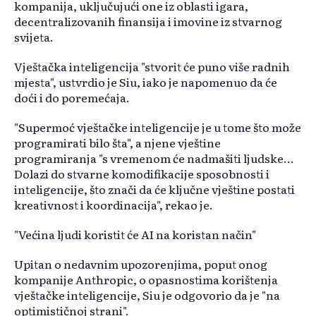
kompanija, uključujući one iz oblasti igara,
decentralizovanih finansija i imovine iz stvarnog
svijeta.
Vještačka inteligencija "stvorit će puno više radnih
mjesta", ustvrdio je Siu, iako je napomenuo da će
doći i do poremećaja.
"Supermoć vještačke inteligencije je u tome što može
programirati bilo šta", a njene vještine
programiranja "s vremenom će nadmašiti ljudske...
Dolazi do stvarne komodifikacije sposobnosti i
inteligencije, što znači da će ključne vještine postati
kreativnost i koordinacija", rekao je.
"Većina ljudi koristit će AI na koristan način"
Upitan o nedavnim upozorenjima, poput onog
kompanije Anthropic, o opasnostima korištenja
vještačke inteligencije, Siu je odgovorio da je "na
optimističnoj strani".