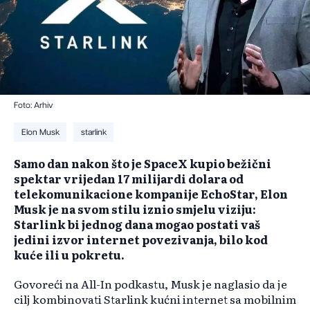
Foto: Arhiv
Elon Musk
starlink
​Samo dan nakon što je SpaceX kupio bežični
spektar vrijedan 17 milijardi dolara od
telekomunikacione kompanije EchoStar, Elon
Musk je na svom stilu iznio smjelu viziju:
Starlink bi jednog dana mogao postati vaš
jedini izvor internet povezivanja, bilo kod
kuće ili u pokretu.
Govoreći na All-In podkastu, Musk je naglasio da je
cilj kombinovati Starlink kućni internet sa mobilnim