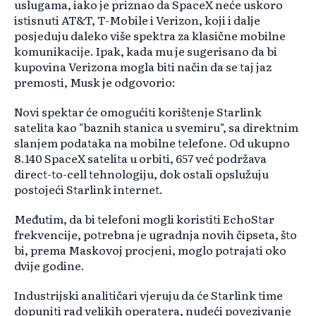
uslugama, iako je priznao da SpaceX neće uskoro
istisnuti AT&T, T-Mobile i Verizon, koji i dalje
posjeduju daleko više spektra za klasične mobilne
komunikacije. Ipak, kada mu je sugerisano da bi
kupovina Verizona mogla biti način da se taj jaz
premosti, Musk je odgovorio:
Novi spektar će omogućiti korištenje Starlink
satelita kao "baznih stanica u svemiru", sa direktnim
slanjem podataka na mobilne telefone. Od ukupno
8.140 SpaceX satelita u orbiti, 657 već podržava
direct-to-cell tehnologiju, dok ostali opslužuju
postojeći Starlink internet.
Međutim, da bi telefoni mogli koristiti EchoStar
frekvencije, potrebna je ugradnja novih čipseta, što
bi, prema Maskovoj procjeni, moglo potrajati oko
dvije godine.
Industrijski analitičari vjeruju da će Starlink time
dopuniti rad velikih operatera, nudeći povezivanje