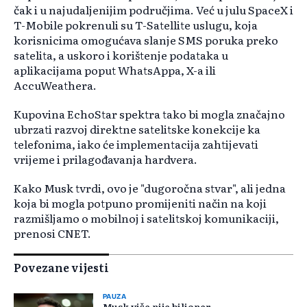
čak i u najudaljenijim područjima. Već u julu SpaceX i
T-Mobile pokrenuli su T-Satellite uslugu, koja
korisnicima omogućava slanje SMS poruka preko
satelita, a uskoro i korištenje podataka u
aplikacijama poput WhatsAppa, X-a ili
AccuWeathera.
Kupovina EchoStar spektra tako bi mogla značajno
ubrzati razvoj direktne satelitske konekcije ka
telefonima, iako će implementacija zahtijevati
vrijeme i prilagođavanja hardvera.
Kako Musk tvrdi, ovo je "dugoročna stvar", ali jedna
koja bi mogla potpuno promijeniti način na koji
razmišljamo o mobilnoj i satelitskoj komunikaciji,
prenosi CNET.
Povezane vijesti
PAUZA
Musk više nije bilioner