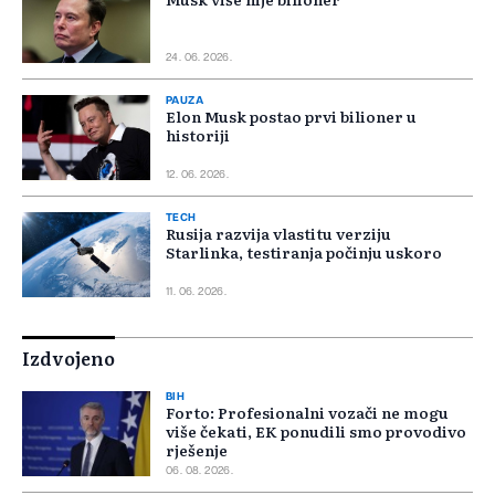
24. 06. 2026.
PAUZA
Elon Musk postao prvi bilioner u
historiji
12. 06. 2026.
TECH
Rusija razvija vlastitu verziju
Starlinka, testiranja počinju uskoro
11. 06. 2026.
Izdvojeno
BIH
Forto: Profesionalni vozači ne mogu
više čekati, EK ponudili smo provodivo
rješenje
06. 08. 2026.