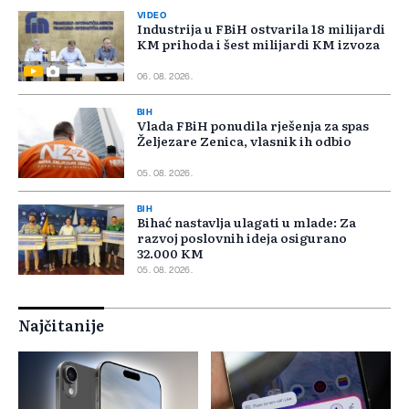
VIDEO
Industrija u FBiH ostvarila 18 milijardi
KM prihoda i šest milijardi KM izvoza
06. 08. 2026.
BIH
Vlada FBiH ponudila rješenja za spas
Željezare Zenica, vlasnik ih odbio
05. 08. 2026.
BIH
Bihać nastavlja ulagati u mlade: Za
razvoj poslovnih ideja osigurano
32.000 KM
05. 08. 2026.
Najčitanije