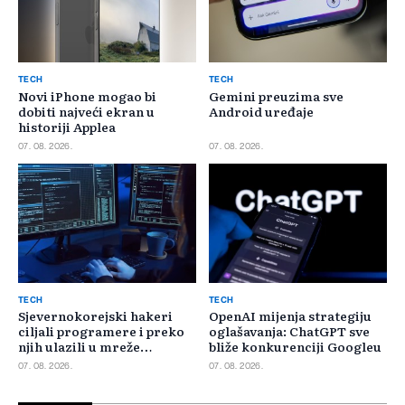
TECH
TECH
Novi iPhone mogao bi
Gemini preuzima sve
dobiti najveći ekran u
Android uređaje
historiji Applea
07. 08. 2026.
07. 08. 2026.
TECH
TECH
Sjevernokorejski hakeri
OpenAI mijenja strategiju
ciljali programere i preko
oglašavanja: ChatGPT sve
njih ulazili u mreže
bliže konkurenciji Googleu
kompanija
07. 08. 2026.
07. 08. 2026.