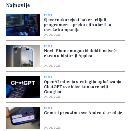
Najnovije
TECH
Sjevernokorejski hakeri ciljali
programere i preko njih ulazili u
mreže kompanija
07. 08. 2026.
TECH
Novi iPhone mogao bi dobiti najveći
ekran u historiji Applea
07. 08. 2026.
TECH
OpenAI mijenja strategiju oglašavanja:
ChatGPT sve bliže konkurenciji
Googleu
07. 08. 2026.
TECH
Gemini preuzima sve Android uređaje
07. 08. 2026.