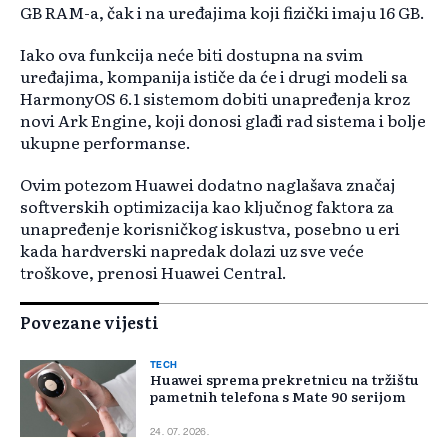
GB RAM-a, čak i na uređajima koji fizički imaju 16 GB.
Iako ova funkcija neće biti dostupna na svim
uređajima, kompanija ističe da će i drugi modeli sa
HarmonyOS 6.1 sistemom dobiti unapređenja kroz
novi Ark Engine, koji donosi glađi rad sistema i bolje
ukupne performanse.
Ovim potezom Huawei dodatno naglašava značaj
softverskih optimizacija kao ključnog faktora za
unapređenje korisničkog iskustva, posebno u eri
kada hardverski napredak dolazi uz sve veće
troškove, prenosi Huawei Central.
Povezane vijesti
TECH
Huawei sprema prekretnicu na tržištu
pametnih telefona s Mate 90 serijom
24. 07. 2026.