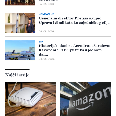
05. 08. 2026.
KOMPANIJE
Generalni direktor Pretisa okupio
Upravu i Sindikat oko zajedničkog cilja
05. 08. 2026.
BIH
Historijski dani za Aerodrom Sarajevo:
Rekordnih 13.199 putnika u jednom
danu
04. 08. 2026.
Najčitanije