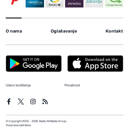
O nama
Oglašavanje
Kontakt
Uslovi korištenja
Privatnost
© Copyright 2005. - 2026. Radio M Media Group.
Sva prava zadržana.