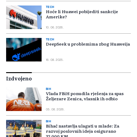
TECH
Hoće li Huawei pobijediti sankcije
Amerike?
10. 06. 2026.
TECH
DeepSeek u problemima zbog Huaweija
16. 08. 2025.
Izdvojeno
BIH
Vlada FBiH ponudila rješenja za spas
Željezare Zenica, vlasnik ih odbio
05. 08. 2026.
BIH
Bihać nastavlja ulagati u mlade: Za
razvoj poslovnih ideja osigurano
32.000 KM