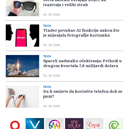
izazivaju i veliki strah
06. 08. 2026.
TECH
Tinder povukao AI funkciju nakon što
je mijenjala fotografije korisnika
05. 08. 2026.
TECH
SpaceX nadmašio očekivanja: Prihodi u
drugom kvartalu 7,8 milijardi dolara
05. 08. 2026.
TECH
Da li smijete da koristite telefon dok se
puni?
05. 08. 2026.