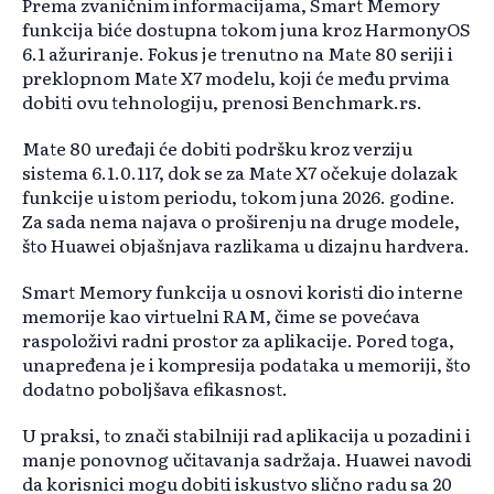
Prema zvaničnim informacijama, Smart Memory
funkcija biće dostupna tokom juna kroz HarmonyOS
6.1 ažuriranje. Fokus je trenutno na Mate 80 seriji i
preklopnom Mate X7 modelu, koji će među prvima
dobiti ovu tehnologiju, prenosi Benchmark.rs.
Mate 80 uređaji će dobiti podršku kroz verziju
sistema 6.1.0.117, dok se za Mate X7 očekuje dolazak
funkcije u istom periodu, tokom juna 2026. godine.
Za sada nema najava o proširenju na druge modele,
što Huawei objašnjava razlikama u dizajnu hardvera.
Smart Memory funkcija u osnovi koristi dio interne
memorije kao virtuelni RAM, čime se povećava
raspoloživi radni prostor za aplikacije. Pored toga,
unapređena je i kompresija podataka u memoriji, što
dodatno poboljšava efikasnost.
U praksi, to znači stabilniji rad aplikacija u pozadini i
manje ponovnog učitavanja sadržaja. Huawei navodi
da korisnici mogu dobiti iskustvo slično radu sa 20