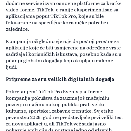
dodatne servise izvan osnovne platforme za kratke
video-forme. TikTok je ranije eksperimentisao sa
aplikacijama poput TikTok Pro, koje su bile
fokusirane na specifične korisničke potrebe i
zajednice.
Kompanija očigledno vjeruje da postoji prostor za
aplikacije koje će biti usmjerene na određene vrste
sadržaja i korisničkih iskustava, posebno kada su u
pitanju globalni događaji koji okupljaju milione
ljudi.
Pripreme za eru velikih digitalnih događaja
Pokretanjem TikTok Pro Events platforme
kompanija pokušava da zauzme još značajniju
poziciju u načinu na koji publika prati velike
kulturne, sportske i zabavne trenutke. Svjetsko
prvenstvo 2026. godine predstavljaće prvi veliki test
za novu aplikaciju, ali TikTok već sada jasno
pokazuje ambiciju da postane jedno od glavnih