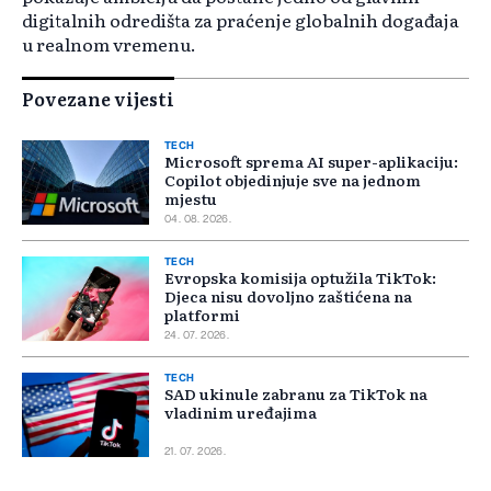
digitalnih odredišta za praćenje globalnih događaja
u realnom vremenu.
Povezane vijesti
TECH
Microsoft sprema AI super-aplikaciju:
Copilot objedinjuje sve na jednom
mjestu
04. 08. 2026.
TECH
Evropska komisija optužila TikTok:
Djeca nisu dovoljno zaštićena na
platformi
24. 07. 2026.
TECH
SAD ukinule zabranu za TikTok na
vladinim uređajima
21. 07. 2026.