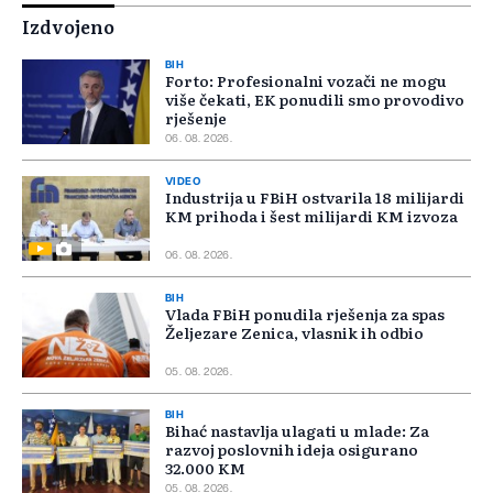
Izdvojeno
BIH
Forto: Profesionalni vozači ne mogu
više čekati, EK ponudili smo provodivo
rješenje
06. 08. 2026.
VIDEO
Industrija u FBiH ostvarila 18 milijardi
KM prihoda i šest milijardi KM izvoza
06. 08. 2026.
BIH
Vlada FBiH ponudila rješenja za spas
Željezare Zenica, vlasnik ih odbio
05. 08. 2026.
BIH
Bihać nastavlja ulagati u mlade: Za
razvoj poslovnih ideja osigurano
32.000 KM
05. 08. 2026.