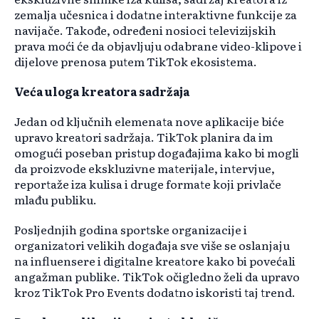
zemalja učesnica i dodatne interaktivne funkcije za
navijače. Takođe, određeni nosioci televizijskih
prava moći će da objavljuju odabrane video-klipove i
dijelove prenosa putem TikTok ekosistema.
Veća uloga kreatora sadržaja
Jedan od ključnih elemenata nove aplikacije biće
upravo kreatori sadržaja. TikTok planira da im
omogući poseban pristup događajima kako bi mogli
da proizvode ekskluzivne materijale, intervjue,
reportaže iza kulisa i druge formate koji privlače
mlađu publiku.
Posljednjih godina sportske organizacije i
organizatori velikih događaja sve više se oslanjaju
na influensere i digitalne kreatore kako bi povećali
angažman publike. TikTok očigledno želi da upravo
kroz TikTok Pro Events dodatno iskoristi taj trend.