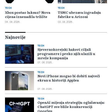
TECH
TECH
Xbox postao luksuz? Nova
TSMC ubrzava izgradnju
cijena iznenadila tržište
fabrike u Arizoni
04. 08. 2026.
03. 08. 2026.
Najnovije
TECH
Sjevernokorejski hakeri ciljali
programere i preko njih ulazili u
mreže kompanija
07. 08. 2026.
TECH
Novi iPhone mogao bi dobiti najveći
ekran u historiji Applea
07. 08. 2026.
TECH
OpenAI mijenja strategiju oglašavanja:
ChatGPT sve bliže konkurenciji
Googleu