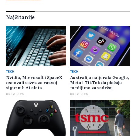
Najčitanije
TECH
TECH
Nvidia, Microsoft i SpaceX
Australija natjerala Google,
osnovali savez za razvoj
Metu i TikTok da plaćaju
sigurnih AI alata
medijima za sadržaj
03. 08. 2026.
03. 08. 2026.