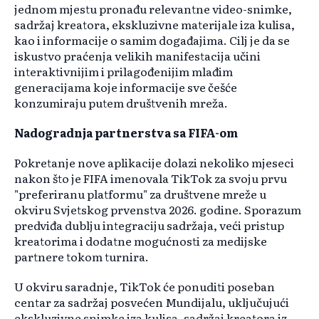
jednom mjestu pronađu relevantne video-snimke,
sadržaj kreatora, ekskluzivne materijale iza kulisa,
kao i informacije o samim događajima. Cilj je da se
iskustvo praćenja velikih manifestacija učini
interaktivnijim i prilagođenijim mlađim
generacijama koje informacije sve češće
konzumiraju putem društvenih mreža.
Nadogradnja partnerstva sa FIFA-om
Pokretanje nove aplikacije dolazi nekoliko mjeseci
nakon što je FIFA imenovala TikTok za svoju prvu
"preferiranu platformu" za društvene mreže u
okviru Svjetskog prvenstva 2026. godine. Sporazum
predviđa dublju integraciju sadržaja, veći pristup
kreatorima i dodatne mogućnosti za medijske
partnere tokom turnira.
U okviru saradnje, TikTok će ponuditi poseban
centar za sadržaj posvećen Mundijalu, uključujući
ekskluzivne snimke iza kulisa, sadržaj kreatora iz