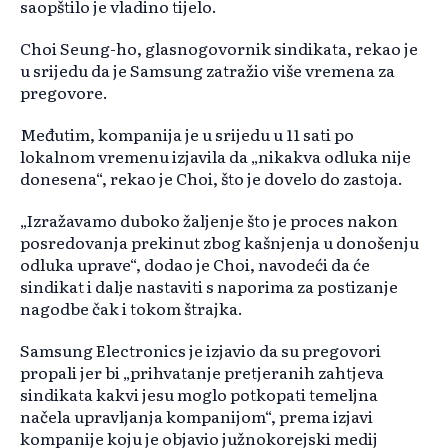
saopštilo je vladino tijelo.
Choi Seung-ho, glasnogovornik sindikata, rekao je
u srijedu da je Samsung zatražio više vremena za
pregovore.
Međutim, kompanija je u srijedu u 11 sati po
lokalnom vremenu izjavila da „nikakva odluka nije
donesena“, rekao je Choi, što je dovelo do zastoja.
„Izražavamo duboko žaljenje što je proces nakon
posredovanja prekinut zbog kašnjenja u donošenju
odluka uprave“, dodao je Choi, navodeći da će
sindikat i dalje nastaviti s naporima za postizanje
nagodbe čak i tokom štrajka.
Samsung Electronics je izjavio da su pregovori
propali jer bi „prihvatanje pretjeranih zahtjeva
sindikata kakvi jesu moglo potkopati temeljna
načela upravljanja kompanijom“, prema izjavi
kompanije koju je objavio južnokorejski medij