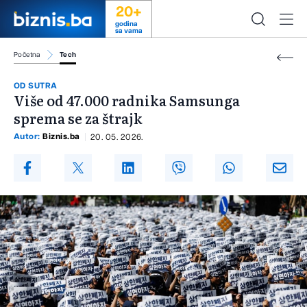
20+
godina
sa vama
Početna
Tech
OD SUTRA
Više od 47.000 radnika Samsunga
sprema se za štrajk
Autor:
Biznis.ba
20. 05. 2026.