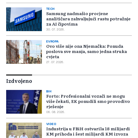
TECH
Samsung nadmašio procjene
analitičara zahvaljujući rastu potražnje
za AI čipovima
30. 07. 2026.
EVROPA
Ovo više nije ona Njemačka: Ponuda
poslova sve manja, samo jedna struka
cvjeta
27. 07. 2026.
Izdvojeno
BIH
Forto: Profesionalni vozači ne mogu
više čekati, EK ponudili smo provodivo
rješenje
06. 08. 2026.
VIDEO
Industrija u FBiH ostvarila 18 milijardi
KM prihoda i šest milijardi KM izvoza