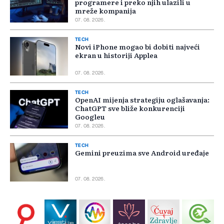
programere i preko njih ulazili u
mreže kompanija
07. 08. 2026.
TECH
Novi iPhone mogao bi dobiti najveći
ekran u historiji Applea
07. 08. 2026.
TECH
OpenAI mijenja strategiju oglašavanja:
ChatGPT sve bliže konkurenciji
Googleu
07. 08. 2026.
TECH
Gemini preuzima sve Android uređaje
07. 08. 2026.