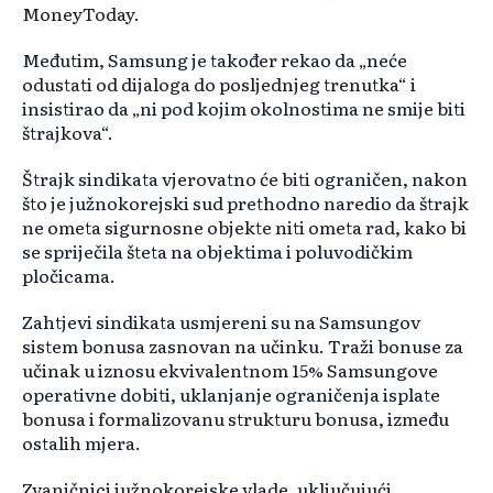
MoneyToday.
Međutim, Samsung je također rekao da „neće
odustati od dijaloga do posljednjeg trenutka“ i
insistirao da „ni pod kojim okolnostima ne smije biti
štrajkova“.
Štrajk sindikata vjerovatno će biti ograničen, nakon
što je južnokorejski sud prethodno naredio da štrajk
ne ometa sigurnosne objekte niti ometa rad, kako bi
se spriječila šteta na objektima i poluvodičkim
pločicama.
Zahtjevi sindikata usmjereni su na Samsungov
sistem bonusa zasnovan na učinku. Traži bonuse za
učinak u iznosu ekvivalentnom 15% Samsungove
operativne dobiti, uklanjanje ograničenja isplate
bonusa i formalizovanu strukturu bonusa, između
ostalih mjera.
Zvaničnici južnokorejske vlade, uključujući