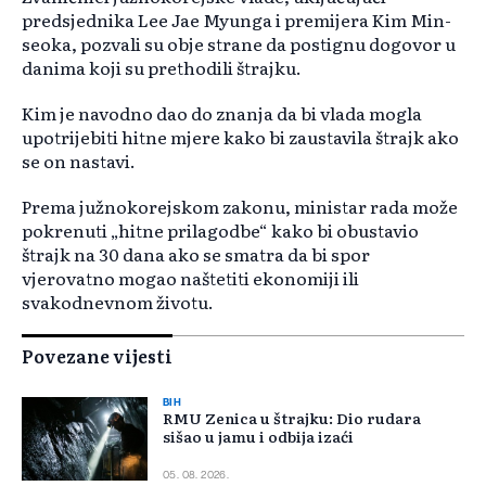
predsjednika Lee Jae Myunga i premijera Kim Min-
seoka, pozvali su obje strane da postignu dogovor u
danima koji su prethodili štrajku.
Kim je navodno dao do znanja da bi vlada mogla
upotrijebiti hitne mjere kako bi zaustavila štrajk ako
se on nastavi.
Prema južnokorejskom zakonu, ministar rada može
pokrenuti „hitne prilagodbe“ kako bi obustavio
štrajk na 30 dana ako se smatra da bi spor
vjerovatno mogao naštetiti ekonomiji ili
svakodnevnom životu.
Povezane vijesti
BIH
RMU Zenica u štrajku: Dio rudara
sišao u jamu i odbija izaći
05. 08. 2026.