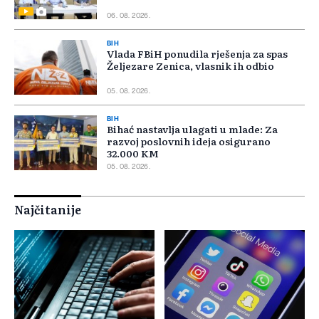
06. 08. 2026.
BIH
Vlada FBiH ponudila rješenja za spas
Željezare Zenica, vlasnik ih odbio
05. 08. 2026.
BIH
Bihać nastavlja ulagati u mlade: Za
razvoj poslovnih ideja osigurano
32.000 KM
05. 08. 2026.
Najčitanije