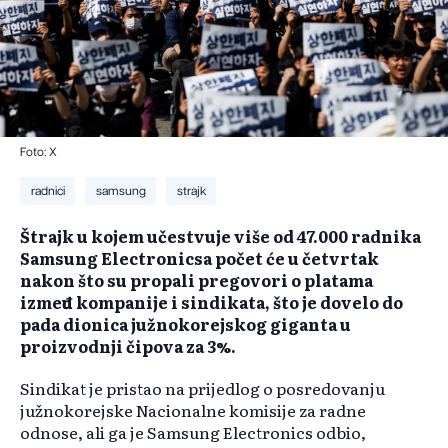
Foto: X
radnici
samsung
strajk
Štrajk u kojem učestvuje više od 47.000 radnika
Samsung Electronicsa počet će u četvrtak
nakon što su propali pregovori o platama
između kompanije i sindikata, što je dovelo do
pada dionica južnokorejskog giganta u
proizvodnji čipova za 3%.
Sindikat je pristao na prijedlog o posredovanju
južnokorejske Nacionalne komisije za radne
odnose, ali ga je Samsung Electronics odbio,