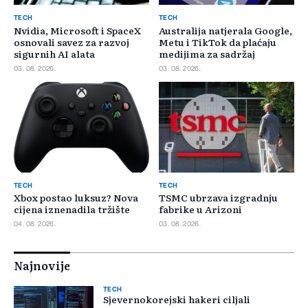
TECH
TECH
Nvidia, Microsoft i SpaceX
Australija natjerala Google,
osnovali savez za razvoj
Metu i TikTok da plaćaju
sigurnih AI alata
medijima za sadržaj
03. 08. 2026.
03. 08. 2026.
TECH
TECH
Xbox postao luksuz? Nova
TSMC ubrzava izgradnju
cijena iznenadila tržište
fabrike u Arizoni
04. 08. 2026.
03. 08. 2026.
Najnovije
TECH
Sjevernokorejski hakeri ciljali