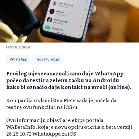
Foto: Ilustracija
WhatsApp
nova funkcija
Prošlog mjeseca saznali smo da je WhatsApp
počeo da testira zelenu tačku na Androidu
kako bi označio da je kontakt na mreži (online).
Kompanija u vlasništvu Mete sada je počela da
testira ovu funkciju i na iOS-u.
Ovu informaciju objavila je ekipa portala
WABetaInfo, koja je novu opciju otkrila u beta verziji
26.26.10.72 WhatsAppa za iOS.