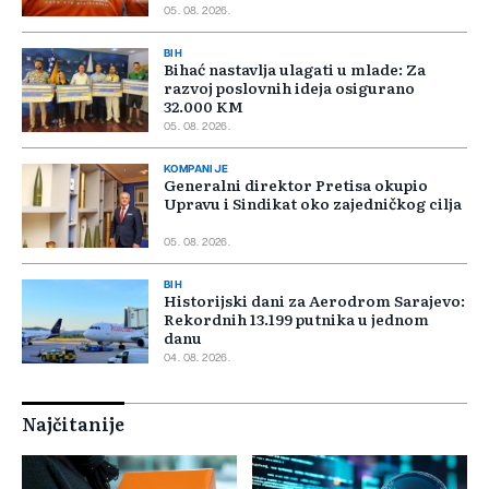
05. 08. 2026.
BIH
Bihać nastavlja ulagati u mlade: Za
razvoj poslovnih ideja osigurano
32.000 KM
05. 08. 2026.
KOMPANIJE
Generalni direktor Pretisa okupio
Upravu i Sindikat oko zajedničkog cilja
05. 08. 2026.
BIH
Historijski dani za Aerodrom Sarajevo:
Rekordnih 13.199 putnika u jednom
danu
04. 08. 2026.
Najčitanije