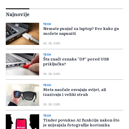
Najnovije
TECH
Nemate punjač za laptop? Evo kako ga
možete napuniti
06. 08. 2026.
TECH
Šta znači oznaka "DP" pored USB
priključka?
06. 08. 2026.
TECH
Meta naočale osvajaju svijet, ali
izazivaju i veliki strah
06. 08. 2026.
TECH
Tinder povukao AI funkciju nakon što
je mijenjala fotografije korisnika