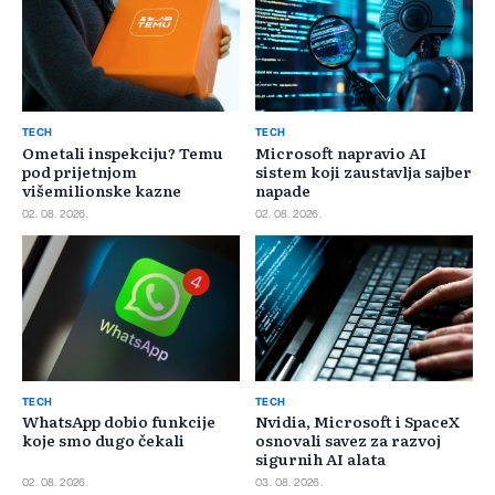
TECH
TECH
Ometali inspekciju? Temu
Microsoft napravio AI
pod prijetnjom
sistem koji zaustavlja sajber
višemilionske kazne
napade
02. 08. 2026.
02. 08. 2026.
TECH
TECH
WhatsApp dobio funkcije
Nvidia, Microsoft i SpaceX
koje smo dugo čekali
osnovali savez za razvoj
sigurnih AI alata
02. 08. 2026.
03. 08. 2026.