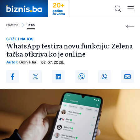
20+
godina
sa vama
Početna
Tech
STIŽE I NA IOS
WhatsApp testira novu funkciju: Zelena
tačka otkriva ko je online
Autor:
Biznis.ba
07. 07. 2026.