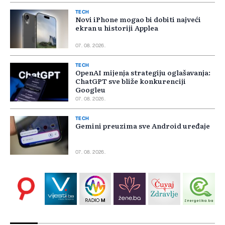
TECH
Novi iPhone mogao bi dobiti najveći
ekran u historiji Applea
07. 08. 2026.
TECH
OpenAI mijenja strategiju oglašavanja:
ChatGPT sve bliže konkurenciji
Googleu
07. 08. 2026.
TECH
Gemini preuzima sve Android uređaje
07. 08. 2026.