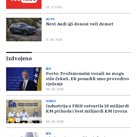
05. 11. 2025.
AUTO
Novi Audi Q5 donosi veći domet
17. 06. 2025.
Izdvojeno
BIH
Forto: Profesionalni vozači ne mogu
više čekati, EK ponudili smo provodivo
rješenje
06. 08. 2026.
VIDEO
Industrija u FBiH ostvarila 18 milijardi
KM prihoda i šest milijardi KM izvoza
06. 08. 2026.
BIH