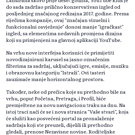
Lansirana skoro prije deset godina, YouTube Kids je
do sada zadržao prilično konzervativan izgled od
posljednjeg značajnog redizajna 2017. godine. Prema
riječima kompanije, ovaj "značajan vizuelni i
funkcionalni osvježenje" donosi manje "igračkast"
izgled, sa elementima nedavnih promjena dizajna
koji su primjenjeni na glavnoj aplikaciji YouTube.
Na vrhu nove interfejsa korisnici će primijetiti
novodizajnirani karusel sa jasno označenim
filterima za sadržaj, uključujući igre, emisije, muziku
i obrazovnu kategoriju "Istraži". Ovi tasteri
zauzimaće manje horizontalnog prostora.
Također, neke od prečica koje su prethodno bile na
vrhu, poput Početna, Pretraga, i Profil, biće
premještene na novu navigacionu traku na dnu. Na
istoj traci naći će se i nova stranica "Vaše stvari", koja
će služiti kao posvećeni portal za pronalaženje
sadržaja koji ste preuzeli, dijelili ili prethodno
gledali, prenose Nezavisne novine. Roditeljske