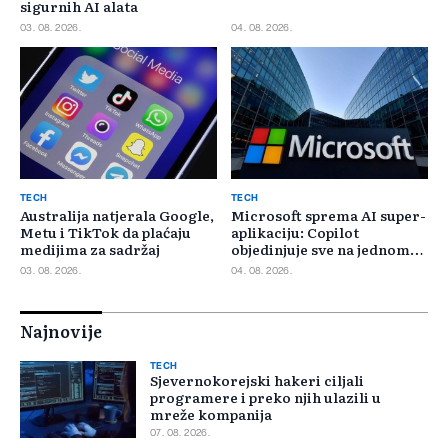
sigurnih AI alata
03. 08. 2026.
04. 08. 2026.
TECH
TECH
Australija natjerala Google,
Microsoft sprema AI super-
Metu i TikTok da plaćaju
aplikaciju: Copilot
medijima za sadržaj
objedinjuje sve na jednom
mjestu
03. 08. 2026.
04. 08. 2026.
Najnovije
TECH
Sjevernokorejski hakeri ciljali
programere i preko njih ulazili u
mreže kompanija
07. 08. 2026.