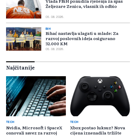
Vlada FBiH ponudila rješenja za spas
Željezare Zenica, vlasnik ih odbio
05. 08. 2026.
BIH
Bihać nastavlja ulagati u mlade: Za
razvoj poslovnih ideja osigurano
32.000 KM
05. 08. 2026.
Najčitanije
TECH
TECH
Nvidia, Microsoft i SpaceX
Xbox postao luksuz? Nova
osnovali savez za razvoj
cijena iznenadila tržište