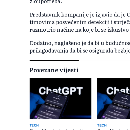
zloupotreba.
Predstavnik kompanije je izjavio da je
timovima posvećenim detekciji i sprječ
razmotrio načine na koje bi se iskustvo 
Dodatno, naglašeno je da bi u budućnos
prilagođavanja da bi se osigurala bezbje
Povezane vijesti
TECH
TECH