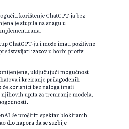
ogućiti korištenje ChatGPT-ja bez
jena je stupila na snagu u
i implementirana.
stup ChatGPT-ju i može imati pozitivne
predstavljati izazov u borbi protiv
romijenjene, uključujući mogućnost
 chatova i kreiranje prilagođenih
 će korisnici bez naloga imati
 njihovih upita za treniranje modela,
 pogodnosti.
enAI će proširiti spektar blokiranih
 kao dio napora da se suzbije