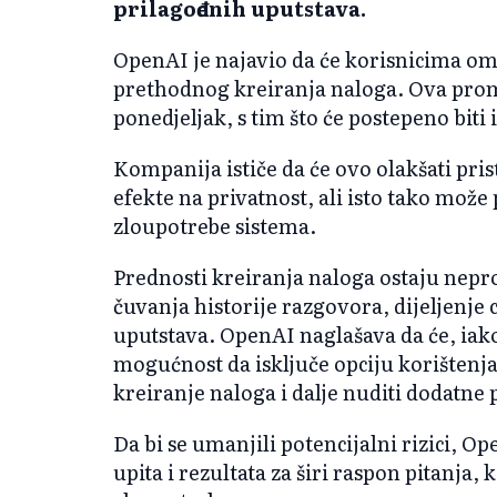
prilagođenih uputstava.
OpenAI je najavio da će korisnicima om
prethodnog kreiranja naloga. Ova prom
ponedjeljak, s tim što će postepeno bit
Kompanija ističe da će ovo olakšati pri
efekte na privatnost, ali isto tako može 
zloupotrebe sistema.
Prednosti kreiranja naloga ostaju nep
čuvanja historije razgovora, dijeljenje
uputstava. OpenAI naglašava da će, iako
mogućnost da isključe opciju korištenja
kreiranje naloga i dalje nuditi dodatne
Da bi se umanjili potencijalni rizici, Op
upita i rezultata za širi raspon pitanja,