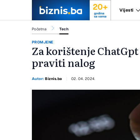
20+
Vijesti
godina
sa vama
Početna
Tech
PROMJENE
Za korištenje ChatGpt 
praviti nalog
Autor:
Biznis.ba
02. 04. 2024.