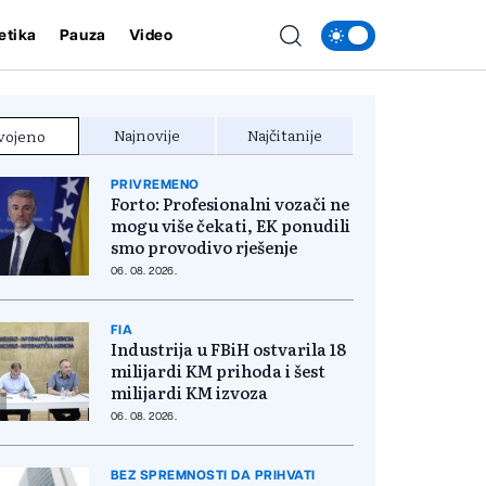
etika
Pauza
Video
Najnovije
Najčitanije
vojeno
PRIVREMENO
Forto: Profesionalni vozači ne
mogu više čekati, EK ponudili
smo provodivo rješenje
06. 08. 2026.
FIA
Industrija u FBiH ostvarila 18
milijardi KM prihoda i šest
milijardi KM izvoza
06. 08. 2026.
BEZ SPREMNOSTI DA PRIHVATI