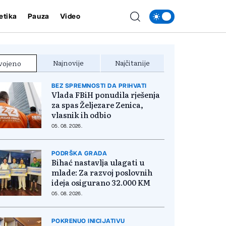
etika
Pauza
Video
Najnovije
Najčitanije
vojeno
BEZ SPREMNOSTI DA PRIHVATI
Vlada FBiH ponudila rješenja
za spas Željezare Zenica,
vlasnik ih odbio
05. 08. 2026.
PODRŠKA GRADA
Bihać nastavlja ulagati u
mlade: Za razvoj poslovnih
ideja osigurano 32.000 KM
05. 08. 2026.
POKRENUO INICIJATIVU