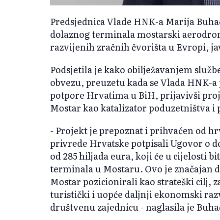
Predsjednica Vlade HNK-a Marija Buhač 
dolaznog terminala mostarski aerodrom 
razvijenih zračnih čvorišta u Evropi, ja
Podsjetila je kako obilježavanjem služ
obvezu, preuzetu kada se Vlada HNK-a p
potpore Hrvatima u BiH, prijavivši proj
Mostar kao katalizator poduzetništva i 
- Projekt je prepoznat i prihvaćen od h
privrede Hrvatske potpisali Ugovor o d
od 285 hiljada eura, koji će u cijelosti 
terminala u Mostaru. Ovo je značajan 
Mostar pozicionirali kao strateški cilj
turistički i uopće daljnji ekonomski ra
društvenu zajednicu - naglasila je Buha