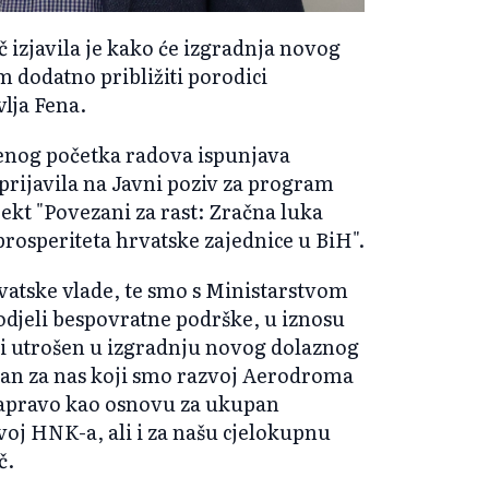
izjavila je kako će izgradnja novog
dodatno približiti porodici
vlja Fena.
benog početka radova ispunjava
rijavila na Javni poziv za program
ekt "Povezani za rast: Zračna luka
prosperiteta hrvatske zajednice u BiH".
rvatske vlade, te smo s Ministarstvom
odjeli bespovratne podrške, u iznosu
biti utrošen u izgradnju novog dolaznog
dan za nas koji smo razvoj Aerodroma
, zapravo kao osnovu za ukupan
zvoj HNK-a, ali i za našu cjelokupnu
č.