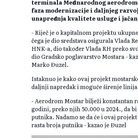
terminala Međunarodnog aerodroma 
faza modernizacije i daljnjeg razv
unapređenja kvalitete usluge i jača
- Riječ je o kapitalnom projektu ukupne
čega je dio sredstava osigurala Vlada 
HNK-a, dio također Vlada RH preko svog
dio Gradsko poglavarstvo Mostara - ka
Marko Đuzel.
Istaknuo je kako ovaj projekt mostars
daljnji napredak i moguće širenje linija
- Aerodrom Mostar bilježi konstantan ra
godini, preko njih 50.000 u 2024., da bi
putnika. Nadamo se da će i ovaj projekt
rasta broja putnika - kazao je Đuzel