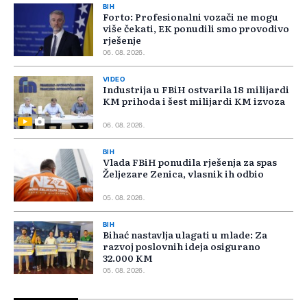
BIH
Forto: Profesionalni vozači ne mogu
više čekati, EK ponudili smo provodivo
rješenje
06. 08. 2026.
VIDEO
Industrija u FBiH ostvarila 18 milijardi
KM prihoda i šest milijardi KM izvoza
06. 08. 2026.
BIH
Vlada FBiH ponudila rješenja za spas
Željezare Zenica, vlasnik ih odbio
05. 08. 2026.
BIH
Bihać nastavlja ulagati u mlade: Za
razvoj poslovnih ideja osigurano
32.000 KM
05. 08. 2026.