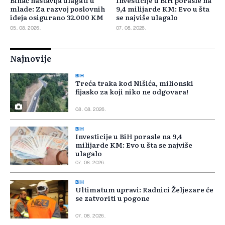
Bihać nastavlja ulagati u
Investicije u BiH porasle na
mlade: Za razvoj poslovnih
9,4 milijarde KM: Evo u šta
ideja osigurano 32.000 KM
se najviše ulagalo
05. 08. 2026.
07. 08. 2026.
Najnovije
BIH
Treća traka kod Nišića, milionski
fijasko za koji niko ne odgovara!
08. 08. 2026.
BIH
Investicije u BiH porasle na 9,4
milijarde KM: Evo u šta se najviše
ulagalo
07. 08. 2026.
BIH
Ultimatum upravi: Radnici Željezare će
se zatvoriti u pogone
07. 08. 2026.