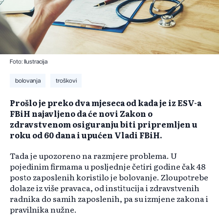
Foto: Ilustracija
bolovanja
troškovi
Prošlo je preko dva mjeseca od kada je iz ESV-a
FBiH najavljeno da će novi Zakon o
zdravstvenom osiguranju biti pripremljen u
roku od 60 dana i upućen Vladi FBiH.
Tada je upozoreno na razmjere problema. U
pojedinim firmama u posljednje četiri godine čak 48
posto zaposlenih koristilo je bolovanje. Zloupotrebe
dolaze iz više pravaca, od institucija i zdravstvenih
radnika do samih zaposlenih, pa su izmjene zakona i
pravilnika nužne.