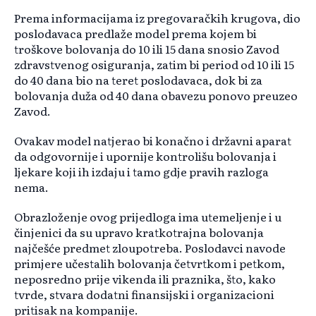
Prema informacijama iz pregovaračkih krugova, dio
poslodavaca predlaže model prema kojem bi
troškove bolovanja do 10 ili 15 dana snosio Zavod
zdravstvenog osiguranja, zatim bi period od 10 ili 15
do 40 dana bio na teret poslodavaca, dok bi za
bolovanja duža od 40 dana obavezu ponovo preuzeo
Zavod.
Ovakav model natjerao bi konačno i državni aparat
da odgovornije i upornije kontrolišu bolovanja i
ljekare koji ih izdaju i tamo gdje pravih razloga
nema.
Obrazloženje ovog prijedloga ima utemeljenje i u
činjenici da su upravo kratkotrajna bolovanja
najčešće predmet zloupotreba. Poslodavci navode
primjere učestalih bolovanja četvrtkom i petkom,
neposredno prije vikenda ili praznika, što, kako
tvrde, stvara dodatni finansijski i organizacioni
pritisak na kompanije.