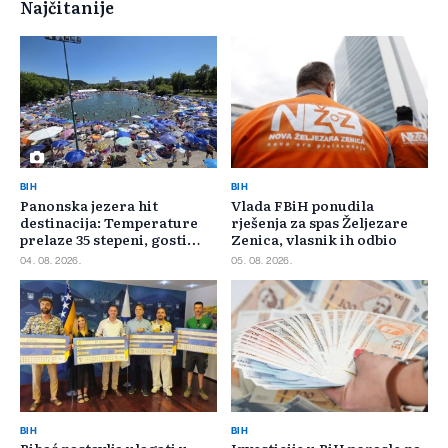
Najčitanije
BIH
BIH
Panonska jezera hit
Vlada FBiH ponudila
destinacija: Temperature
rješenja za spas Željezare
prelaze 35 stepeni, gosti
Zenica, vlasnik ih odbio
pristižu iz cijele regije
04. 08. 2026.
05. 08. 2026.
BIH
BIH