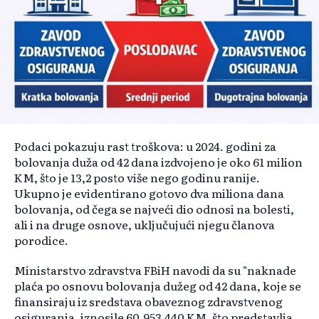
Podaci pokazuju rast troškova: u 2024. godini za
bolovanja duža od 42 dana izdvojeno je oko 61 milion
KM, što je 13,2 posto više nego godinu ranije.
Ukupno je evidentirano gotovo dva miliona dana
bolovanja, od čega se najveći dio odnosi na bolesti,
ali i na druge osnove, uključujući njegu članova
porodice.
Ministarstvo zdravstva FBiH navodi da su "naknade
plaća po osnovu bolovanja dužeg od 42 dana, koje se
finansiraju iz sredstava obaveznog zdravstvenog
osiguranja, iznosile 60.953.440 KM, što predstavlja