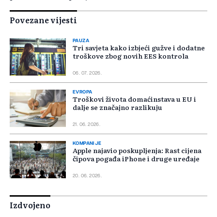
Povezane vijesti
PAUZA
Tri savjeta kako izbjeći gužve i dodatne
troškove zbog novih EES kontrola
06. 07. 2026.
EVROPA
Troškovi života domaćinstava u EU i
dalje se značajno razlikuju
21. 06. 2026.
KOMPANIJE
Apple najavio poskupljenja: Rast cijena
čipova pogađa iPhone i druge uređaje
20. 06. 2026.
Izdvojeno