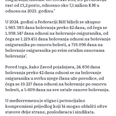
rast od 13,2 posto, odnosno oko 7,1 milion KM u
odnosu na 2023. godinu."
U 2024. godini u Federaciji BiH bilježi se ukupno
1.963.383 dana bolovanja preko 42 dana, od čega se
1.938.547 dana odnosi na bolovanje osiguranika, od
čega se 1.219.451 dana bolovanja odnosi na bolovanje
osiguranika po osnovu bolesti, a 719.096 dana na
bolovanje osiguranika po svim ostalim osnovama
bolovanja".
Pored toga, kako Zavod pojašnjava, 24.836 dana
bolovanja preko 42 dana odnosi se na bolovanje
osiguranika u svrhu njege člana uže porodice, od
čega se 19.227 dana odnosi na bolovanje po osnovu
bolesti, a 5.609 dana na sve ostale osnove bolovanja.
U međuvremenu je stigao i potencijalno
kompromisni prijedlog koji bi mogao ublažiti oštre
stavove dvije strane, poslodavaca i sindikata.