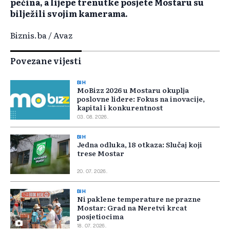
pećina, a lijepe trenutke posjete Mostaru su
bilježili svojim kamerama.
Biznis.ba / Avaz
Povezane vijesti
BIH
MoBizz 2026 u Mostaru okuplja
poslovne lidere: Fokus na inovacije,
kapital i konkurentnost
03. 08. 2026.
BIH
Jedna odluka, 18 otkaza: Slučaj koji
trese Mostar
20. 07. 2026.
BIH
Ni paklene temperature ne prazne
Mostar: Grad na Neretvi krcat
posjetiocima
18. 07. 2026.