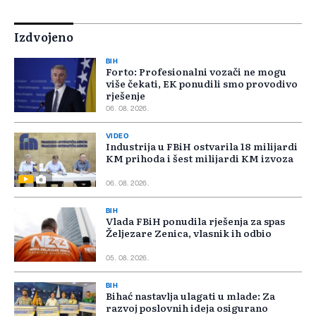
Izdvojeno
BIH
Forto: Profesionalni vozači ne mogu
više čekati, EK ponudili smo provodivo
rješenje
06. 08. 2026.
VIDEO
Industrija u FBiH ostvarila 18 milijardi
KM prihoda i šest milijardi KM izvoza
06. 08. 2026.
BIH
Vlada FBiH ponudila rješenja za spas
Željezare Zenica, vlasnik ih odbio
05. 08. 2026.
BIH
Bihać nastavlja ulagati u mlade: Za
razvoj poslovnih ideja osigurano