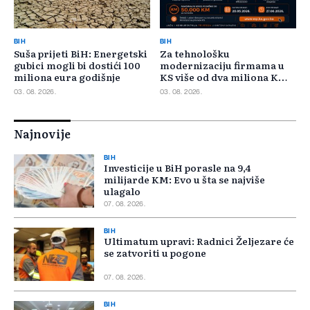
BIH
BIH
Suša prijeti BiH: Energetski
Za tehnološku
gubici mogli bi dostići 100
modernizaciju firmama u
miliona eura godišnje
KS više od dva miliona KM,
odbijeno 135 prijava
03. 08. 2026.
03. 08. 2026.
Najnovije
BIH
Investicije u BiH porasle na 9,4
milijarde KM: Evo u šta se najviše
ulagalo
07. 08. 2026.
BIH
Ultimatum upravi: Radnici Željezare će
se zatvoriti u pogone
07. 08. 2026.
BIH