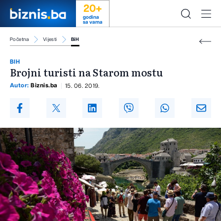
20+
godina
sa vama
Početna
Vijesti
BiH
BIH
Brojni turisti na Starom mostu
Autor:
Biznis.ba
15. 06. 2019.