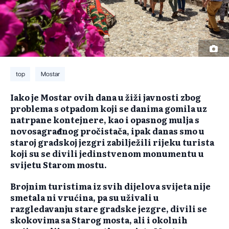
top
Mostar
Iako je Mostar ovih dana u žiži javnosti zbog
problema s otpadom koji se danima gomila uz
natrpane kontejnere, kao i opasnog mulja s
novosagrađenog pročistača, ipak danas smo u
staroj gradskoj jezgri zabilježili rijeku turista
koji su se divili jedinstvenom monumentu u
svijetu Starom mostu.
Brojnim turistima iz svih dijelova svijeta nije
smetala ni vrućina, pa su uživali u
razgledavanju stare gradske jezgre, divili se
skokovima sa Starog mosta, ali i okolnih