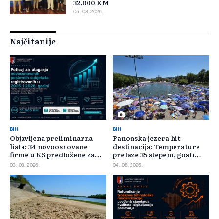
32.000 KM
05. 08. 2026.
Najčitanije
BIH
BIH
Objavljena preliminarna
Panonska jezera hit
lista: 34 novoosnovane
destinacija: Temperature
firme u KS predložene za
prelaze 35 stepeni, gosti
400.000 KM poticaja
pristižu iz cijele regije
03. 08. 2026.
04. 08. 2026.