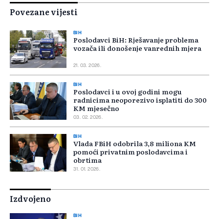
Povezane vijesti
BIH
Poslodavci BiH: Rješavanje problema
vozača ili donošenje vanrednih mjera
21. 03. 2026.
BIH
Poslodavci i u ovoj godini mogu
radnicima neoporezivo isplatiti do 300
KM mjesečno
03. 02. 2026.
BIH
Vlada FBiH odobrila 3,8 miliona KM
pomoći privatnim poslodavcima i
obrtima
31. 01. 2026.
Izdvojeno
BIH