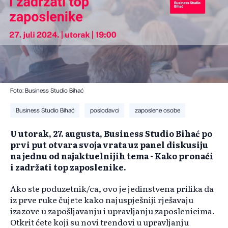
Foto: Business Studio Bihać
Business Studio Bihać
poslodavci
zaposlene osobe
U utorak, 27. augusta, Business Studio Bihać po
prvi put otvara svoja vrata uz panel diskusiju
na jednu od najaktuelnijih tema - Kako pronaći
i zadržati top zaposlenike.
Ako ste poduzetnik/ca, ovo je jedinstvena prilika da
iz prve ruke čujete kako najuspješniji rješavaju
izazove u zapošljavanju i upravljanju zaposlenicima.
Otkrit ćete koji su novi trendovi u upravljanju