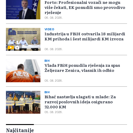
Forto: Profesionalni vozači ne mogu
više čekati, EK ponudili smo provodivo
rješenje
06. 08. 2026.
VIDEO
Industrija u FBiH ostvarila 18 milijardi
KM prihoda i šest milijardi KM izvoza
06. 08. 2026.
BIH
Vlada FBiH ponudila rješenja za spas
Željezare Zenica, vlasnik ih odbio
05. 08. 2026.
BIH
Bihać nastavlja ulagati u mlade: Za
razvoj poslovnih ideja osigurano
32.000 KM
05. 08. 2026.
Najčitanije