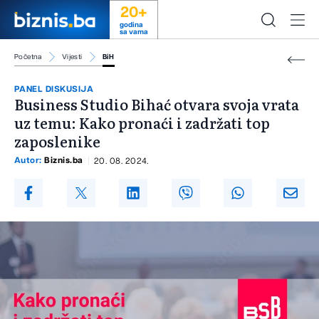
20+
godina
sa vama
Početna
Vijesti
BiH
PANEL DISKUSIJA
Business Studio Bihać otvara svoja vrata
uz temu: Kako pronaći i zadržati top
zaposlenike
Autor:
Biznis.ba
20. 08. 2024.