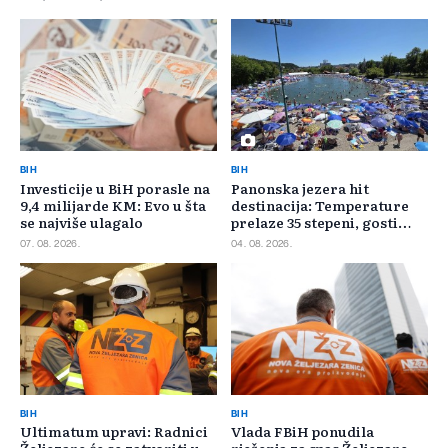
BIH
BIH
Investicije u BiH porasle na
Panonska jezera hit
9,4 milijarde KM: Evo u šta
destinacija: Temperature
se najviše ulagalo
prelaze 35 stepeni, gosti
pristižu iz cijele regije
07. 08. 2026.
04. 08. 2026.
BIH
BIH
Ultimatum upravi: Radnici
Vlada FBiH ponudila