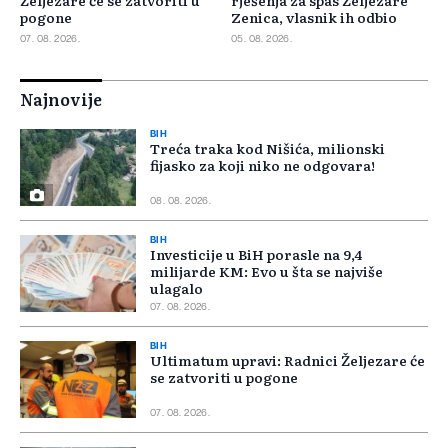
Željezare će se zatvoriti u
rješenja za spas Željezare
pogone
Zenica, vlasnik ih odbio
07. 08. 2026.
05. 08. 2026.
Najnovije
BIH
Treća traka kod Nišića, milionski
fijasko za koji niko ne odgovara!
08. 08. 2026.
BIH
Investicije u BiH porasle na 9,4
milijarde KM: Evo u šta se najviše
ulagalo
07. 08. 2026.
BIH
Ultimatum upravi: Radnici Željezare će
se zatvoriti u pogone
07. 08. 2026.