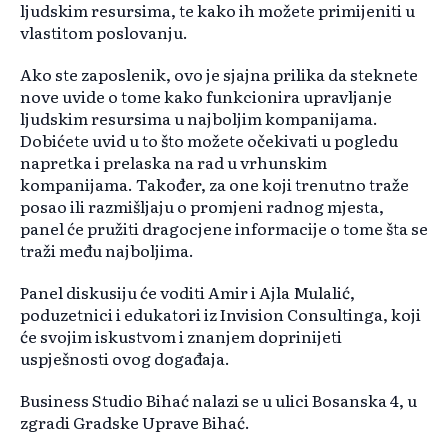
ljudskim resursima, te kako ih možete primijeniti u
vlastitom poslovanju.
Ako ste zaposlenik, ovo je sjajna prilika da steknete
nove uvide o tome kako funkcionira upravljanje
ljudskim resursima u najboljim kompanijama.
Dobićete uvid u to što možete očekivati u pogledu
napretka i prelaska na rad u vrhunskim
kompanijama. Također, za one koji trenutno traže
posao ili razmišljaju o promjeni radnog mjesta,
panel će pružiti dragocjene informacije o tome šta se
traži među najboljima.
Panel diskusiju će voditi Amir i Ajla Mulalić,
poduzetnici i edukatori iz Invision Consultinga, koji
će svojim iskustvom i znanjem doprinijeti
uspješnosti ovog događaja.
Business Studio Bihać nalazi se u ulici Bosanska 4, u
zgradi Gradske Uprave Bihać.