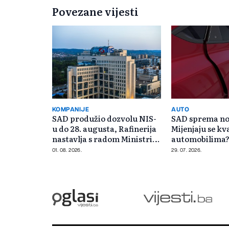
Povezane vijesti
KOMPANIJE
AUTO
SAD produžio dozvolu NIS-
SAD sprema nov
u do 28. augusta, Rafinerija
Mijenjaju se kv
nastavlja s radom Ministrica
automobilima
rudarstva i e
01. 08. 2026.
29. 07. 2026.