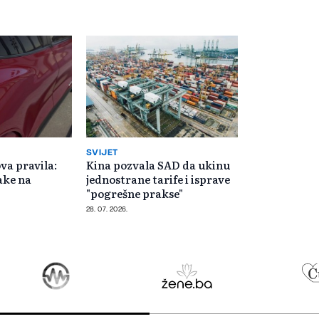
SVIJET
a pravila:
Kina pozvala SAD da ukinu
ake na
jednostrane tarife i isprave
?
"pogrešne prakse"
28. 07. 2026.