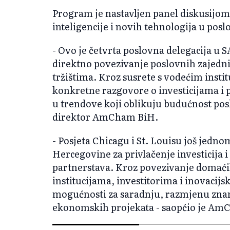
Program je nastavljen panel diskusijo
inteligencije i novih tehnologija u posl
- Ovo je četvrta poslovna delegacija u 
direktno povezivanje poslovnih zajedni
tržištima. Kroz susrete s vodećim inst
konkretne razgovore o investicijama i p
u trendove koji oblikuju budućnost pos
direktor AmCham BiH.
- Posjeta Chicagu i St. Louisu još jedno
Hercegovine za privlačenje investicija
partnerstava. Kroz povezivanje domać
institucijama, investitorima i inovacij
mogućnosti za saradnju, razmjenu znan
ekonomskih projekata - saopćio je Am