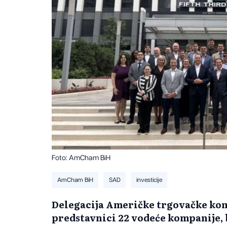
Foto: AmCham BiH
AmCham BiH
SAD
investicije
Delegacija Američke trgovačke ko
predstavnici 22 vodeće kompanije, bo