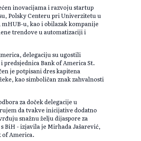
ćen inovacijama i razvoju startup
u, Polsky Centeru pri Univerzitetu u
i mHUB-u, kao i obilazak kompanije
ene trendove u automatizaciji i
merica, delegaciju su ugostili
i predsjednica Bank of America St.
en je potpisani dres kapitena
eke, kao simboličan znak zahvalnosti
g odbora za doček delegacije u
jem da tvakve inicijative dodatno
vrđuju snažnu želju dijaspore za
 BiH - izjavila je Mirhada Jašarević,
 of America.