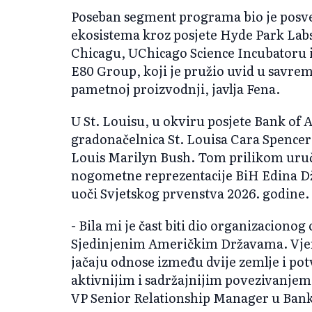
Poseban segment programa bio je posve
ekosistema kroz posjete Hyde Park Labs
Chicagu, UChicago Science Incubatoru 
E80 Group, koji je pružio uvid u savrem
pametnoj proizvodnji, javlja Fena.
U St. Louisu, u okviru posjete Bank of A
gradonačelnica St. Louisa Cara Spencer 
Louis Marilyn Bush. Tom prilikom uruč
nogometne reprezentacije BiH Edina Dž
uoči Svjetskog prvenstva 2026. godine.
- Bila mi je čast biti dio organizaciono
Sjedinjenim Američkim Državama. Vjeru
jačaju odnose između dvije zemlje i pot
aktivnijim i sadržajnijim povezivanjem s
VP Senior Relationship Manager u Bank