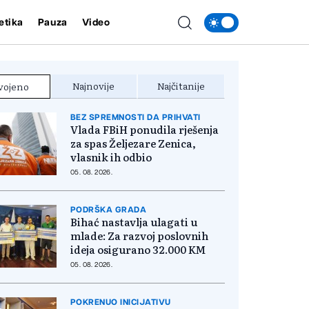
etika
Pauza
Video
Najnovije
Najčitanije
vojeno
BEZ SPREMNOSTI DA PRIHVATI
Vlada FBiH ponudila rješenja
za spas Željezare Zenica,
vlasnik ih odbio
05. 08. 2026.
PODRŠKA GRADA
Bihać nastavlja ulagati u
mlade: Za razvoj poslovnih
ideja osigurano 32.000 KM
05. 08. 2026.
POKRENUO INICIJATIVU