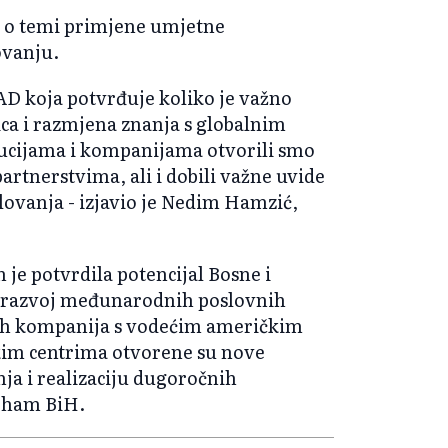
m o temi primjene umjetne
ovanju.
SAD koja potvrđuje koliko je važno
ca i razmjena znanja s globalnim
itucijama i kompanijama otvorili smo
artnerstvima, ali i dobili važne uvide
lovanja - izjavio je Nedim Hamzić,
m je potvrdila potencijal Bosne i
 i razvoj međunarodnih poslovnih
ih kompanija s vodećim američkim
skim centrima otvorene su nove
ja i realizaciju dugoročnih
Cham BiH.