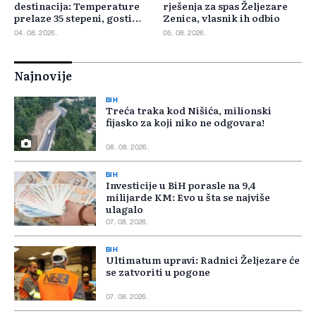
destinacija: Temperature
rješenja za spas Željezare
prelaze 35 stepeni, gosti
Zenica, vlasnik ih odbio
pristižu iz cijele regije
04. 08. 2026.
05. 08. 2026.
Najnovije
BIH
Treća traka kod Nišića, milionski
fijasko za koji niko ne odgovara!
08. 08. 2026.
BIH
Investicije u BiH porasle na 9,4
milijarde KM: Evo u šta se najviše
ulagalo
07. 08. 2026.
BIH
Ultimatum upravi: Radnici Željezare će
se zatvoriti u pogone
07. 08. 2026.