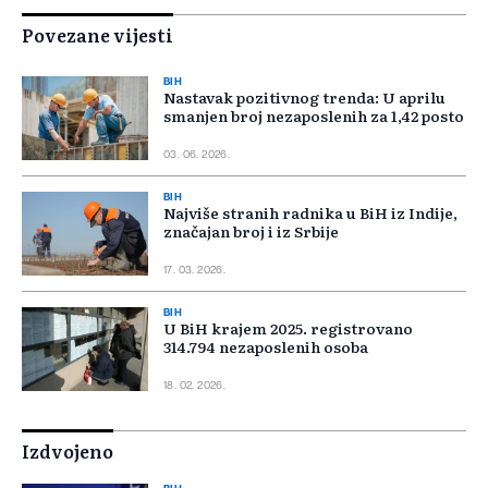
Povezane vijesti
BIH
Nastavak pozitivnog trenda: U aprilu
smanjen broj nezaposlenih za 1,42 posto
03. 06. 2026.
BIH
Najviše stranih radnika u BiH iz Indije,
značajan broj i iz Srbije
17. 03. 2026.
BIH
U BiH krajem 2025. registrovano
314.794 nezaposlenih osoba
18. 02. 2026.
Izdvojeno