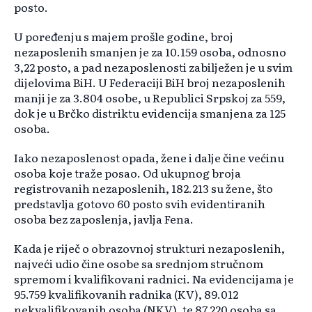
posto.
U poređenju s majem prošle godine, broj
nezaposlenih smanjen je za 10.159 osoba, odnosno
3,22 posto, a pad nezaposlenosti zabilježen je u svim
dijelovima BiH. U Federaciji BiH broj nezaposlenih
manji je za 3.804 osobe, u Republici Srpskoj za 559,
dok je u Brčko distriktu evidencija smanjena za 125
osoba.
Iako nezaposlenost opada, žene i dalje čine većinu
osoba koje traže posao. Od ukupnog broja
registrovanih nezaposlenih, 182.213 su žene, što
predstavlja gotovo 60 posto svih evidentiranih
osoba bez zaposlenja, javlja Fena.
Kada je riječ o obrazovnoj strukturi nezaposlenih,
najveći udio čine osobe sa srednjom stručnom
spremom i kvalifikovani radnici. Na evidencijama je
95.759 kvalifikovanih radnika (KV), 89.012
nekvalifikovanih osoba (NKV), te 87.220 osoba sa