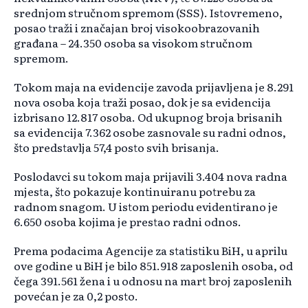
srednjom stručnom spremom (SSS). Istovremeno,
posao traži i značajan broj visokoobrazovanih
građana – 24.350 osoba sa visokom stručnom
spremom.
Tokom maja na evidencije zavoda prijavljena je 8.291
nova osoba koja traži posao, dok je sa evidencija
izbrisano 12.817 osoba. Od ukupnog broja brisanih
sa evidencija 7.362 osobe zasnovale su radni odnos,
što predstavlja 57,4 posto svih brisanja.
Poslodavci su tokom maja prijavili 3.404 nova radna
mjesta, što pokazuje kontinuiranu potrebu za
radnom snagom. U istom periodu evidentirano je
6.650 osoba kojima je prestao radni odnos.
Prema podacima Agencije za statistiku BiH, u aprilu
ove godine u BiH je bilo 851.918 zaposlenih osoba, od
čega 391.561 žena i u odnosu na mart broj zaposlenih
povećan je za 0,2 posto.