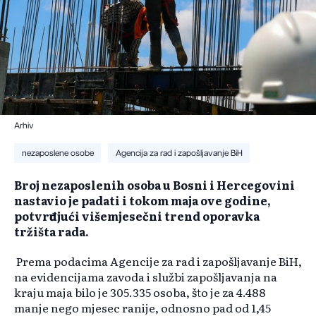
Arhiv
nezaposlene osobe
Agencija za rad i zapošljavanje BiH
Broj nezaposlenih osoba u Bosni i Hercegovini
nastavio je padati i tokom maja ove godine,
potvrđujući višemjesečni trend oporavka
tržišta rada.
Prema podacima Agencije za rad i zapošljavanje BiH,
na evidencijama zavoda i službi zapošljavanja na
kraju maja bilo je 305.335 osoba, što je za 4.488
manje nego mjesec ranije, odnosno pad od 1,45