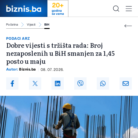
20+
godina
sa vama
Početna
Vijesti
BiH
PODACI ARZ
Dobre vijesti s tržišta rada: Broj
nezaposlenih u BiH smanjen za 1,45
posto u maju
Autor:
Biznis.ba
08. 07. 2026.