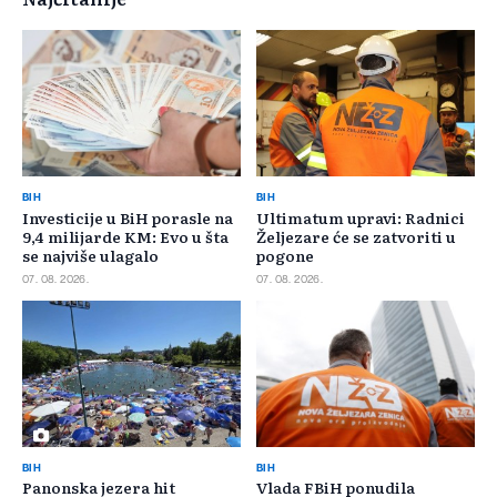
BIH
BIH
Investicije u BiH porasle na
Ultimatum upravi: Radnici
9,4 milijarde KM: Evo u šta
Željezare će se zatvoriti u
se najviše ulagalo
pogone
07. 08. 2026.
07. 08. 2026.
BIH
BIH
Panonska jezera hit
Vlada FBiH ponudila