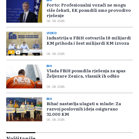
BIH
Forto: Profesionalni vozači ne mogu
više čekati, EK ponudili smo provodivo
rješenje
06. 08. 2026.
VIDEO
Industrija u FBiH ostvarila 18 milijardi
KM prihoda i šest milijardi KM izvoza
06. 08. 2026.
BIH
Vlada FBiH ponudila rješenja za spas
Željezare Zenica, vlasnik ih odbio
05. 08. 2026.
BIH
Bihać nastavlja ulagati u mlade: Za
razvoj poslovnih ideja osigurano
32.000 KM
05. 08. 2026.
Najčitanije