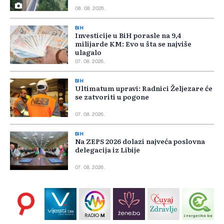
08. 08. 2026.
BIH
Investicije u BiH porasle na 9,4
milijarde KM: Evo u šta se najviše
ulagalo
07. 08. 2026.
BIH
Ultimatum upravi: Radnici Željezare će
se zatvoriti u pogone
07. 08. 2026.
BIH
Na ZEPS 2026 dolazi najveća poslovna
delegacija iz Libije
07. 08. 2026.