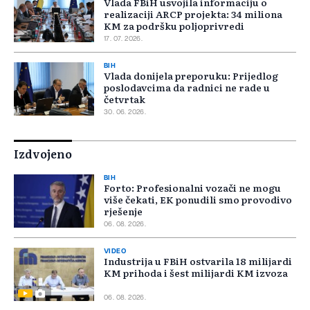
Vlada FBiH usvojila informaciju o
realizaciji ARCP projekta: 34 miliona
KM za podršku poljoprivredi
17. 07. 2026.
BIH
Vlada donijela preporuku: Prijedlog
poslodavcima da radnici ne rade u
četvrtak
30. 06. 2026.
Izdvojeno
BIH
Forto: Profesionalni vozači ne mogu
više čekati, EK ponudili smo provodivo
rješenje
06. 08. 2026.
VIDEO
Industrija u FBiH ostvarila 18 milijardi
KM prihoda i šest milijardi KM izvoza
06. 08. 2026.