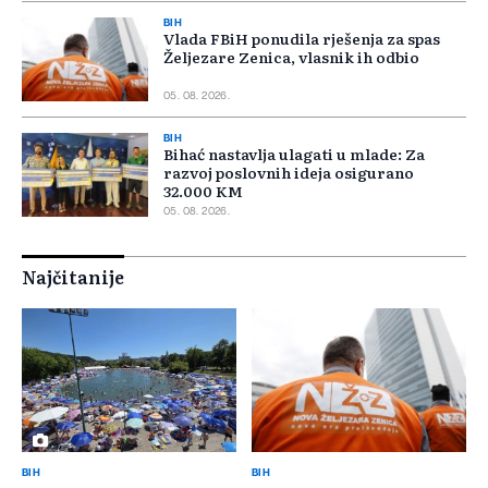
BIH
Vlada FBiH ponudila rješenja za spas
Željezare Zenica, vlasnik ih odbio
05. 08. 2026.
BIH
Bihać nastavlja ulagati u mlade: Za
razvoj poslovnih ideja osigurano
32.000 KM
05. 08. 2026.
Najčitanije
BIH
BIH