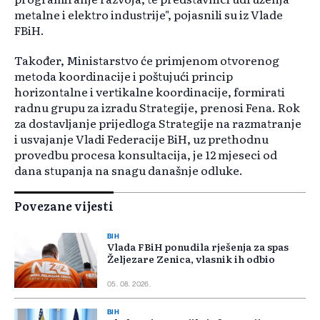
metalne i elektro industrije", pojasnili su iz Vlade
FBiH.
Također, Ministarstvo će primjenom otvorenog
metoda koordinacije i poštujući princip
horizontalne i vertikalne koordinacije, formirati
radnu grupu za izradu Strategije, prenosi Fena. Rok
za dostavljanje prijedloga Strategije na razmatranje
i usvajanje Vladi Federacije BiH, uz prethodnu
provedbu procesa konsultacija, je 12 mjeseci od
dana stupanja na snagu današnje odluke.
Povezane vijesti
BIH
Vlada FBiH ponudila rješenja za spas
Željezare Zenica, vlasnik ih odbio
05. 08. 2026.
BIH