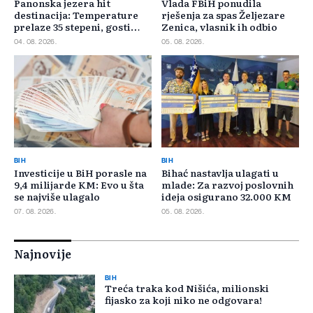
Panonska jezera hit
Vlada FBiH ponudila
destinacija: Temperature
rješenja za spas Željezare
prelaze 35 stepeni, gosti
Zenica, vlasnik ih odbio
pristižu iz cijele regije
04. 08. 2026.
05. 08. 2026.
BIH
BIH
Investicije u BiH porasle na
Bihać nastavlja ulagati u
9,4 milijarde KM: Evo u šta
mlade: Za razvoj poslovnih
se najviše ulagalo
ideja osigurano 32.000 KM
07. 08. 2026.
05. 08. 2026.
Najnovije
BIH
Treća traka kod Nišića, milionski
fijasko za koji niko ne odgovara!