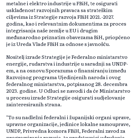
metalne i elektro industrije u FBiH, te osigurati
usklađenost razvojnih pravaca sa strateškim
ciljevima iz Strategije razvoja FBiH 2021.-2027.
godina, kao i relevantnim dokumentima za proces
integrisanja naše zemlje u EU i drugim
međunarodno priznatim obavezama BiH, priopćeno
je iz Ureda Vlade FBiH za odnose s javnošću.
Nositelj izrade Strategije je Federalno ministarstvo
energije, rudarstva i industrije u saradnji sa UNDP-
em, a na osnovu Sporazuma o finansiranju između
Razvojnog programa Ujedinjenih naroda i ovog
federalnog ministarstva, potpisanog 28. decembra
2023. godine. U Odluci se navodi i da će Ministarstvo
u procesu izrade Strategije osigurati sudjelovanje
zainteresiranih strana.
"To su nadležni federalni i županijski organi uprave,
upravne organizacije, jedinice lokalne samouprave,
UNDP, Privredna komora FBiH, Federalni zavod za
programiranje razvoja, te predstavnici udruženja