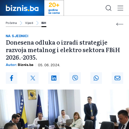
20+
godina
sa vama
Početna
Vijesti
BiH
NA SJEDNICI
Donesena odluka o izradi strategije
razvoja metalnog i elektro sektora FBiH
2026.-2035.
Autor:
Biznis.ba
05. 06. 2024.