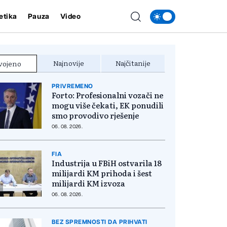
etika
Pauza
Video
Najnovije
Najčitanije
vojeno
PRIVREMENO
Forto: Profesionalni vozači ne
mogu više čekati, EK ponudili
smo provodivo rješenje
06. 08. 2026.
FIA
Industrija u FBiH ostvarila 18
milijardi KM prihoda i šest
milijardi KM izvoza
06. 08. 2026.
BEZ SPREMNOSTI DA PRIHVATI