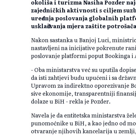
okoliša i turizma Nasiha Pozder naj
zajedničkih aktivnosti s ciljem suz
uređenja poslovanja globalnih platf
usklađivanja mjera zaštite potrošača
Nakon sastanka u Banjoj Luci, ministric
nastavljeni na inicijative pokrenute ran
poslovanje platformi poput Bookinga i 
- Oba ministarstva već su uputila dopis
da isti zahtjevi budu upućeni i sa držav
Upravom za indirektno oporezivanje Bo
sive ekonomije, transparentniji finansij
dolaze u BiH - rekla je Pozder.
Navela je da entitetska ministarstva že
punomoćnike u BiH, a kao jedno od mog
otvaranje njihovih kancelarija u zemlji,