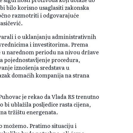
i bilo korisno usaglasiti zakonska
očno razmotriti i odgovarajuće
asičević.
varali i o uklanjanju administrativnih
vrednicima i investitorima. Prema
e u narednom periodu na nivou države
 za pojednostavljenje procedura,
anje iznošenja sredstava u
zlazak domaćih kompanija na strana
Puhovac je rekao da Vlada RS trenutno
 bi ublažila posljedice rasta cijena,
na tržištu energenata.
to možemo. Pratimo situaciju i