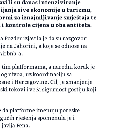
avili su danas intenziviranje
bijanja sive ekonomije u turizmu,
ormi za iznajmljivanje smještaja te
 i kontrole cijena u oba entiteta.
a Pozder izjavila je da su razgovori
ije na Jahorini, a koje se odnose na
Airbnb-a.
e tim platformama, a naredni korak je
nog nivoa, uz koordinaciju sa
sne i Hercegovine. Cilj je smanjenje
ski tokovi i veća sigurnost gostiju koji
le da platforme imenuju poreske
ućih rješenja spomenula je i
 javlja Fena.