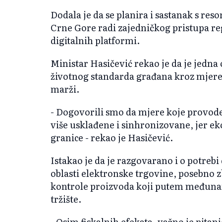
Dodala je da se planira i sastanak s res
Crne Gore radi zajedničkog pristupa 
digitalnih platformi.
Ministar Hasičević rekao je da je jedna 
životnog standarda građana kroz mjere 
marži.
- Dogovorili smo da mjere koje provode
više usklađene i sinhronizovane, jer e
granice - rekao je Hasičević.
Istakao je da je razgovarano i o potreb
oblasti elektronske trgovine, posebno 
kontrole proizvoda koji putem međuna
tržište.
- Osim fiskalnih efekata, važno je pitan