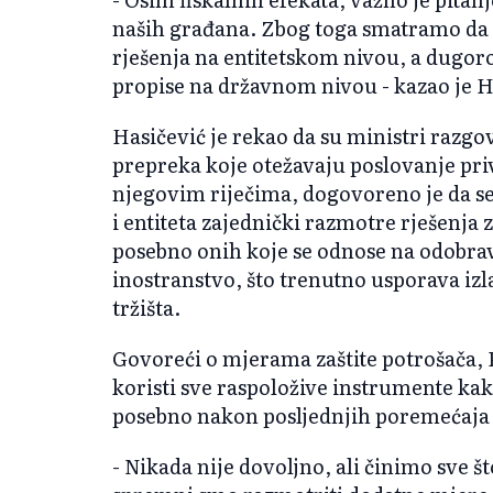
naših građana. Zbog toga smatramo da b
rješenja na entitetskom nivou, a dugor
propise na državnom nivou - kazao je H
Hasičević je rekao da su ministri razgo
prepreka koje otežavaju poslovanje pri
njegovim riječima, dogovoreno je da s
i entiteta zajednički razmotre rješenja
posebno onih koje se odnose na odobrav
inostranstvo, što trenutno usporava i
tržišta.
Govoreći o mjerama zaštite potrošača, 
koristi sve raspoložive instrumente kako
posebno nakon posljednjih poremećaja 
- Nikada nije dovoljno, ali činimo sve š