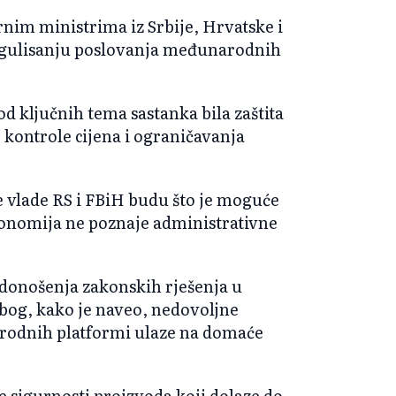
ornim ministrima iz Srbije, Hrvatske i
regulisanju poslovanja međunarodnih
od ključnih tema sastanka bila zaštita
kontrole cijena i ograničavanja
 vlade RS i FBiH budu što je moguće
konomija ne poznaje administrativne
i donošenja zakonskih rješenja u
zbog, kako je naveo, nedovoljne
rodnih platformi ulaze na domaće
je sigurnosti proizvoda koji dolaze do