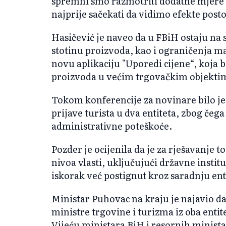
spremni smo razmotriti dodatne mjere 
najprije sačekati da vidimo efekte post
Hasičević je naveo da u FBiH ostaju na 
stotinu proizvoda, kao i ograničenja ma
novu aplikaciju "Uporedi cijene“, koja
proizvoda u većim trgovačkim objekti
Tokom konferencije za novinare bilo je r
prijave turista u dva entiteta, zbog čega
administrativne poteškoće.
Pozder je ocijenila da je za rješavanje 
nivoa vlasti, uključujući državne instituc
iskorak već postignut kroz saradnju ent
Ministar Puhovac na kraju je najavio da
ministre trgovine i turizma iz oba entit
Vijeću ministara BiH i resornih minista