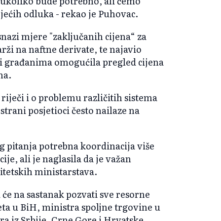
ukoliko bude potrebno, ali ćemo
ojećih odluka - rekao je Puhovac.
snazi mjere "zaključanih cijena“ za
rži na naftne derivate, te najavio
 bi građanima omogućila pregled cijena
ma.
iječi i o problemu različitih sistema
 strani posjetioci često nailaze na
tog pitanja potrebna koordinacija više
ije, ali je naglasila da je važan
itetskih ministarstava.
 će na sastanak pozvati sve resorne
eta u BiH, ministra spoljne trgovine u
ra iz Srbije, Crne Gore i Hrvatske.