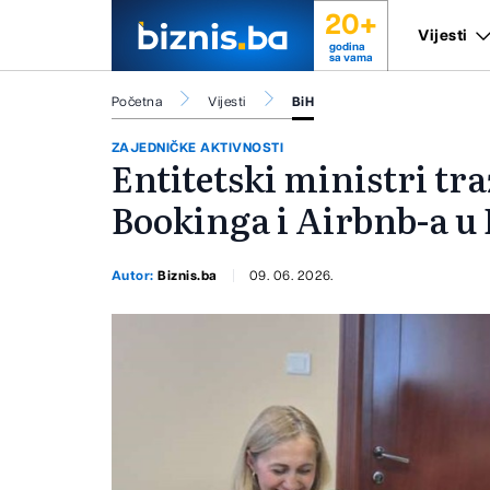
20+
Vijesti
godina
sa vama
Početna
Vijesti
BiH
ZAJEDNIČKE AKTIVNOSTI
Entitetski ministri tr
Bookinga i Airbnb-a u
Autor:
Biznis.ba
09. 06. 2026.