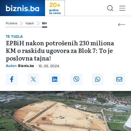
20+
godina
sa vama
Početna
Vijesti
BiH
TE TUZLA
EPBiH nakon potrošenih 230 miliona
KM o raskidu ugovora za Blok 7: To je
poslovna tajna!
Autor:
Biznis.ba
15. 05. 2024.