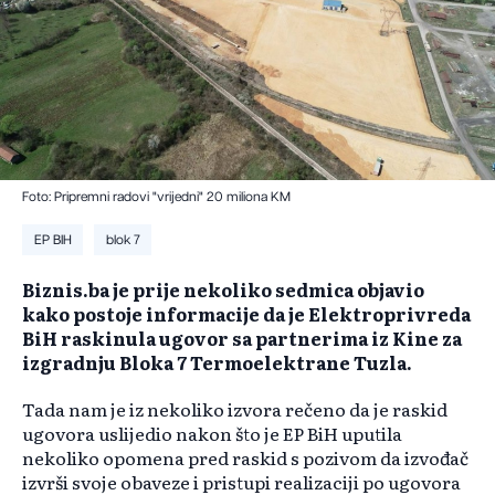
Foto: Pripremni radovi "vrijedni" 20 miliona KM
EP BIH
blok 7
Biznis.ba je prije nekoliko sedmica objavio
kako postoje informacije da je Elektroprivreda
BiH raskinula ugovor sa partnerima iz Kine za
izgradnju Bloka 7 Termoelektrane Tuzla.
Tada nam je iz nekoliko izvora rečeno da je raskid
ugovora uslijedio nakon što je EP BiH uputila
nekoliko opomena pred raskid s pozivom da izvođač
izvrši svoje obaveze i pristupi realizaciji po ugovora