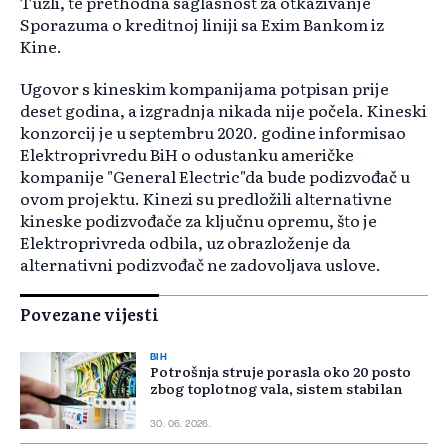
Tuzli, te prethodna saglasnost za otkazivanje
Sporazuma o kreditnoj liniji sa Exim Bankom iz
Kine.
Ugovor s kineskim kompanijama potpisan prije
deset godina, a izgradnja nikada nije počela. Kineski
konzorcij je u septembru 2020. godine informisao
Elektroprivredu BiH o odustanku američke
kompanije "General Electric"da bude podizvođač u
ovom projektu. Kinezi su predložili alternativne
kineske podizvođače za ključnu opremu, što je
Elektroprivreda odbila, uz obrazloženje da
alternativni podizvođač ne zadovoljava uslove.
Povezane vijesti
BIH
Potrošnja struje porasla oko 20 posto
zbog toplotnog vala, sistem stabilan
30. 06. 2026.