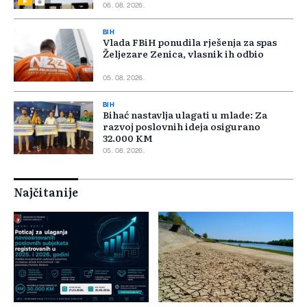
06. 08. 2026.
BIH
Vlada FBiH ponudila rješenja za spas
Željezare Zenica, vlasnik ih odbio
05. 08. 2026.
BIH
Bihać nastavlja ulagati u mlade: Za
razvoj poslovnih ideja osigurano
32.000 KM
05. 08. 2026.
Najčitanije