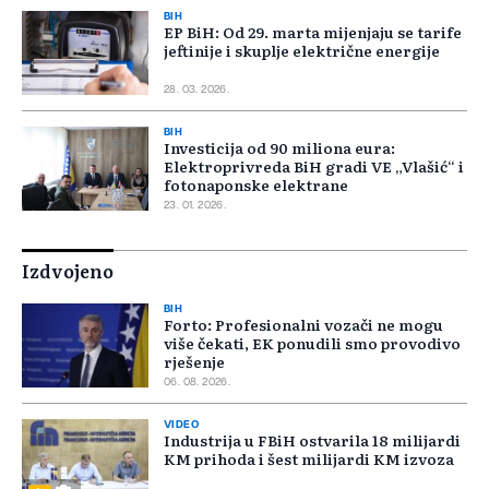
BIH
EP BiH: Od 29. marta mijenjaju se tarife
jeftinije i skuplje električne energije
28. 03. 2026.
BIH
Investicija od 90 miliona eura:
Elektroprivreda BiH gradi VE „Vlašić“ i
fotonaponske elektrane
23. 01. 2026.
Izdvojeno
BIH
Forto: Profesionalni vozači ne mogu
više čekati, EK ponudili smo provodivo
rješenje
06. 08. 2026.
VIDEO
Industrija u FBiH ostvarila 18 milijardi
KM prihoda i šest milijardi KM izvoza