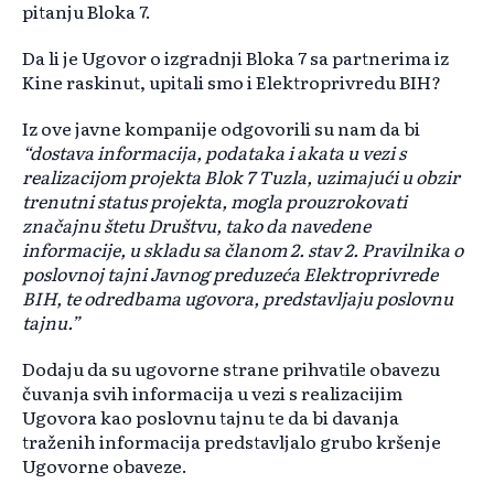
pitanju Bloka 7.
Da li je Ugovor o izgradnji Bloka 7 sa partnerima iz
Kine raskinut, upitali smo i Elektroprivredu BIH?
Iz ove javne kompanije odgovorili su nam da bi
“dostava informacija, podataka i akata u vezi s
realizacijom projekta Blok 7 Tuzla, uzimajući u obzir
trenutni status projekta, mogla prouzrokovati
značajnu štetu Društvu, tako da navedene
informacije, u skladu sa članom 2. stav 2. Pravilnika o
poslovnoj tajni Javnog preduzeća Elektroprivrede
BIH, te odredbama ugovora, predstavljaju poslovnu
tajnu.”
Dodaju da su ugovorne strane prihvatile obavezu
čuvanja svih informacija u vezi s realizacijim
Ugovora kao poslovnu tajnu te da bi davanja
traženih informacija predstavljalo grubo kršenje
Ugovorne obaveze.