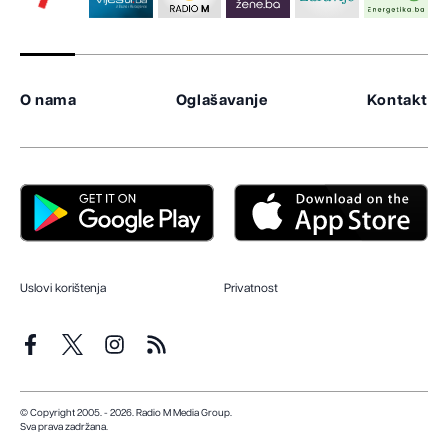
O nama
Oglašavanje
Kontakt
Uslovi korištenja
Privatnost
© Copyright 2005. - 2026. Radio M Media Group.
Sva prava zadržana.