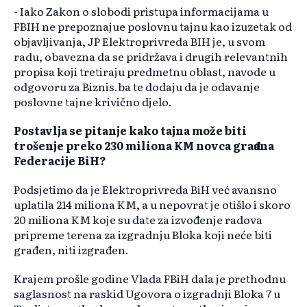
- Iako Zakon o slobodi pristupa informacijama u
FBIH ne prepoznajue poslovnu tajnu kao izuzetak od
objavljivanja, JP Elektroprivreda BIH je, u svom
radu, obavezna da se pridržava i drugih relevantnih
propisa koji tretiraju predmetnu oblast, navode u
odgovoru za Biznis.ba te dodaju da je odavanje
poslovne tajne krivično djelo.
Postavlja se pitanje kako tajna može biti
trošenje preko 230 miliona KM novca građana
Federacije BiH?
Podsjetimo da je Elektroprivreda BiH već avansno
uplatila 214 miliona KM, a u nepovrat je otišlo i skoro
20 miliona KM koje su date za izvođenje radova
pripreme terena za izgradnju Bloka koji neće biti
građen, niti izgrađen.
Krajem prošle godine Vlada FBiH dala je prethodnu
saglasnost na raskid Ugovora o izgradnji Bloka 7 u