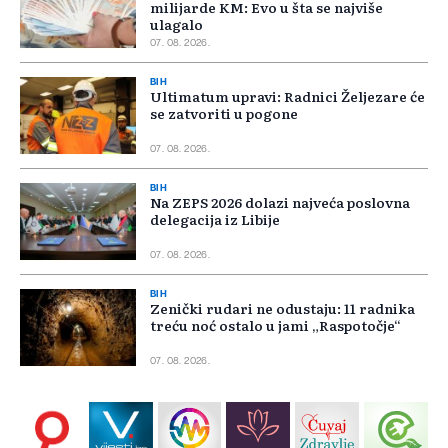
milijarde KM: Evo u šta se najviše
ulagalo
07. 08. 2026.
BIH
Ultimatum upravi: Radnici Željezare će
se zatvoriti u pogone
07. 08. 2026.
BIH
Na ZEPS 2026 dolazi najveća poslovna
delegacija iz Libije
07. 08. 2026.
BIH
Zenički rudari ne odustaju: 11 radnika
treću noć ostalo u jami „Raspotočje“
07. 08. 2026.