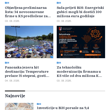
BIH
BIH
Objavljena preliminarna
Suša prijeti BiH: Energetski
lista: 34 novoosnovane
gubici mogli bi dostići 100
firme u KS predložene za
miliona eura godišnje
400.000 KM poticaja
03. 08. 2026.
03. 08. 2026.
BIH
BIH
Panonska jezera hit
Za tehnološku
destinacija: Temperature
modernizaciju firmama u
prelaze 35 stepeni, gosti
KS više od dva miliona KM,
pristižu iz cijele regije
odbijeno 135 prijava
04. 08. 2026.
03. 08. 2026.
Najnovije
BIH
Investicije u BiH porasle na 9,4