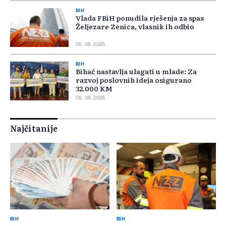
BIH
Vlada FBiH ponudila rješenja za spas
Željezare Zenica, vlasnik ih odbio
05. 08. 2026.
BIH
Bihać nastavlja ulagati u mlade: Za
razvoj poslovnih ideja osigurano
32.000 KM
05. 08. 2026.
Najčitanije
BIH
BIH