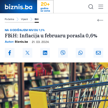
20+
godina
sa vama
Početna
Vijesti
BiH
NA GODIŠNJEM NIVOU 1,1%
FBiH: Inflacija u februaru porasla 0,6%
Autor:
Biznis.ba
21. 03. 2024.