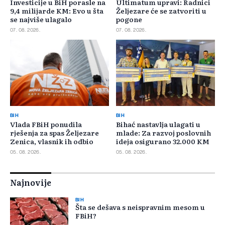
Investicije u BiH porasle na
Ultimatum upravi: Radnici
9,4 milijarde KM: Evo u šta
Željezare će se zatvoriti u
se najviše ulagalo
pogone
07. 08. 2026.
07. 08. 2026.
BIH
BIH
Vlada FBiH ponudila
Bihać nastavlja ulagati u
rješenja za spas Željezare
mlade: Za razvoj poslovnih
Zenica, vlasnik ih odbio
ideja osigurano 32.000 KM
05. 08. 2026.
05. 08. 2026.
Najnovije
BIH
Šta se dešava s neispravnim mesom u
FBiH?