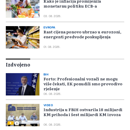
Kako je inflacija promijenila
monetarnu politiku ECB-a
03. 08. 2026.
EVROPA
Rast cijena ponovo ubrzao u eurozoni,
energenti predvode poskupljenja
01. 08. 2026.
Izdvojeno
BIH
Forto: Profesionalni vozači ne mogu
više čekati, EK ponudili smo provodivo
rješenje
06. 08. 2026.
VIDEO
Industrija u FBiH ostvarila 18 milijardi
KM prihoda i šest milijardi KM izvoza
06. 08. 2026.