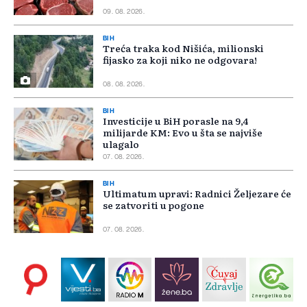
09. 08. 2026.
BIH
Treća traka kod Nišića, milionski
fijasko za koji niko ne odgovara!
08. 08. 2026.
BIH
Investicije u BiH porasle na 9,4
milijarde KM: Evo u šta se najviše
ulagalo
07. 08. 2026.
BIH
Ultimatum upravi: Radnici Željezare će
se zatvoriti u pogone
07. 08. 2026.