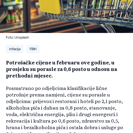
Foto: Unsplash
inflacija
FBIH
Potrošačke cijene u februaru ove godine, u
prosjeku su porasle za 0,6 posto u odnosu na
prethodni mjesec.
Posmatrano po odjeljcima klasifikacije lične
potrošnje prema namjeni, cijene su porasle u
odjeljcima: prijevoz i restorani i hoteli po 2,1 posto,
alkoholna pića i duhan za 0,8 posto, stanovanje,
voda, električna energija, plin i drugi energenti i
rekreacija i kultura po 0,6 posto, zdravstvo za 0,5,
hrana i bezalkoholna pića i ostala dobra i usluge po