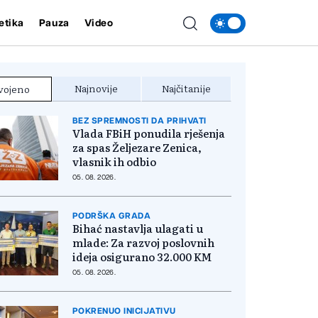
etika
Pauza
Video
Najnovije
Najčitanije
vojeno
BEZ SPREMNOSTI DA PRIHVATI
Vlada FBiH ponudila rješenja
za spas Željezare Zenica,
vlasnik ih odbio
05. 08. 2026.
PODRŠKA GRADA
Bihać nastavlja ulagati u
mlade: Za razvoj poslovnih
ideja osigurano 32.000 KM
05. 08. 2026.
POKRENUO INICIJATIVU