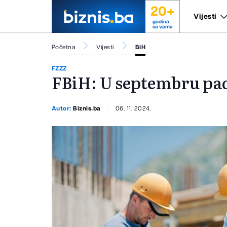
20+
Vijesti
godina
sa vama
Početna
Vijesti
BiH
FZZZ
FBiH: U septembru pad
Autor:
Biznis.ba
06. 11. 2024.