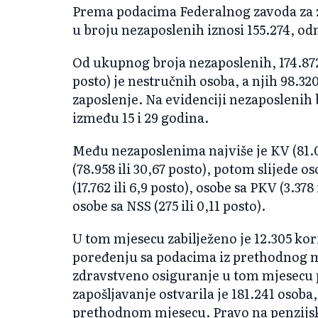
Prema podacima Federalnog zavoda za z
u broju nezaposlenih iznosi 155.274, od
Od ukupnog broja nezaposlenih, 174.872 
posto) je nestručnih osoba, a njih 98.320
zaposlenje. Na evidenciji nezaposlenih b
između 15 i 29 godina.
Među nezaposlenima najviše je KV (81.08
(78.958 ili 30,67 posto), potom slijede oso
(17.762 ili 6,9 posto), osobe sa PKV (3.378 
osobe sa NSS (275 ili 0,11 posto).
U tom mjesecu zabilježeno je 12.305 kor
poređenju sa podacima iz prethodnog m
zdravstveno osiguranje u tom mjesecu 
zapošljavanje ostvarila je 181.241 osoba
prethodnom mjesecu. Pravo na penzijsko