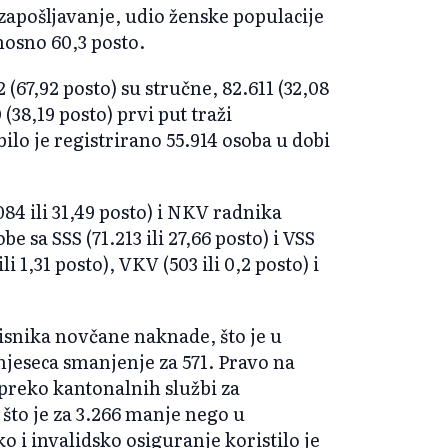
apošljavanje, udio ženske populacije
nosno 60,3 posto.
(67,92 posto) su stručne, 82.611 (32,08
 (38,19 posto) prvi put traži
ilo je registrirano 55.914 osoba u dobi
4 ili 31,49 posto) i NKV radnika
be sa SSS (71.213 ili 27,66 posto) i VSS
ili 1,31 posto), VKV (503 ili 0,2 posto) i
isnika novčane naknade, što je u
jeseca smanjenje za 571. Pravo na
preko kantonalnih službi za
, što je za 3.266 manje nego u
 i invalidsko osiguranje koristilo je