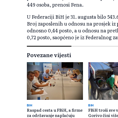
449 osoba, prenosi Fena.
U Federaciji BiH je 31. augusta bilo 543
Broj zaposlenih u odnosu na prosjek iz p
odnosno 0,44 posto, a u odnosu na pret
0,72 posto, saopćeno je iz Federalnog z
Povezane vijesti
BIH
BIH
Raspad cesta u FBiH, a firme
FBiH troši sve v
za održavanje naplaćuju
Gorivo čini viš