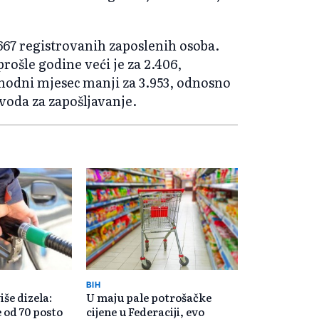
.667 registrovanih zaposlenih osoba.
rošle godine veći je za 2.406,
hodni mjesec manji za 3.953, odnosno
avoda za zapošljavanje.
BIH
iše dizela:
U maju pale potrošačke
e od 70 posto
cijene u Federaciji, evo