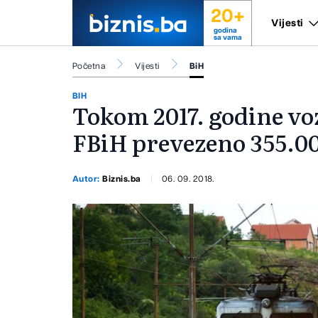
20+
Vijesti
godina
sa vama
Početna
Vijesti
BiH
BIH
Tokom 2017. godine vo
FBiH prevezeno 355.0
Autor:
Biznis.ba
06. 09. 2018.