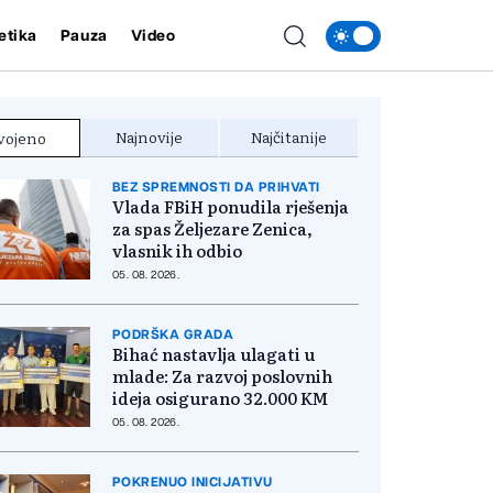
etika
Pauza
Video
Najnovije
Najčitanije
vojeno
BEZ SPREMNOSTI DA PRIHVATI
Vlada FBiH ponudila rješenja
za spas Željezare Zenica,
vlasnik ih odbio
05. 08. 2026.
PODRŠKA GRADA
Bihać nastavlja ulagati u
mlade: Za razvoj poslovnih
ideja osigurano 32.000 KM
05. 08. 2026.
POKRENUO INICIJATIVU