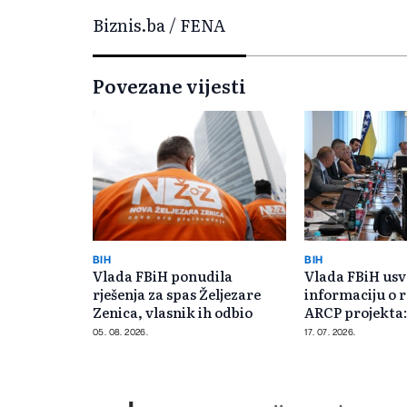
Biznis.ba / FENA
Povezane vijesti
BIH
BIH
Vlada FBiH ponudila
Vlada FBiH usv
rješenja za spas Željezare
informaciju o r
Zenica, vlasnik ih odbio
ARCP projekta:
KM za podršku
05. 08. 2026.
17. 07. 2026.
poljoprivredi