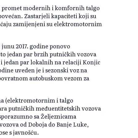
 u promet modernih i komfornih talgo
ovećan. Zastarjeli kapaciteti koji su
aćaju zamijenjeni su elektromotornim
u junu 2017. godine ponovo
i to jedan par brzih putničkih vozova
 i jedan par lokalnih na relaciji Konjic
godine uveden je i sezonski voz na
o s povratnom autobuskom vezom za
ma (elektromotornim i talgo
para putničkih međuentitetskih vozova
 i sporazumno sa Željeznicama
 vozova od Doboja do Banje Luke,
ose s javnošću.