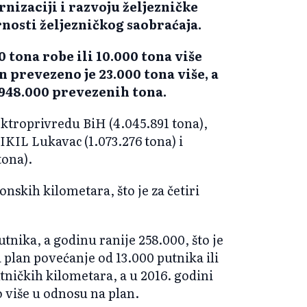
nizaciji i razvoju željezničke
rnosti željezničkog saobraćaja.
0 tona robe ili 10.000 tona više
 prevezeno je 23.000 tona više, a
.948.000 prevezenih tona.
ektroprivredu BiH (4.045.891 tona),
GIKIL Lukavac (1.073.276 tona) i
tona).
skih kilometara, što je za četiri
tnika, a godinu ranije 258.000, što je
 plan povećanje od 13.000 putnika ili
tničkih kilometara, a u 2016. godini
to više u odnosu na plan.