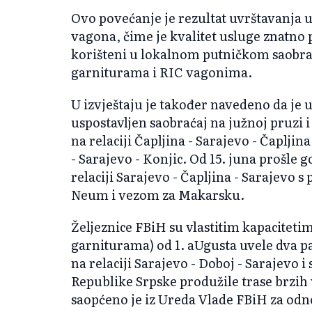
Ovo povećanje je rezultat uvrštavanja
vagona, čime je kvalitet usluge znatno p
korišteni u lokalnom putničkom saobr
garniturama i RIC vagonima.
U izvještaju je također navedeno da je 
uspostavljen saobraćaj na južnoj pruzi 
na relaciji Čapljina - Sarajevo - Čapljina
- Sarajevo - Konjic. Od 15. juna prošle 
relaciji Sarajevo - Čapljina - Sarajev
Neum i vezom za Makarsku.
Željeznice FBiH su vlastitim kapaciteti
garniturama) od 1. aUgusta uvele dva 
na relaciji Sarajevo - Doboj - Sarajevo
Republike Srpske produžile trase brzih
saopćeno je iz Ureda Vlade FBiH za odn