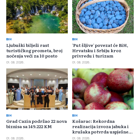
BIH
BIH
Ljubuški bilježi rast
'Put šljive' povezat će BiH,
turističkog prometa, broj
Hrvatsku i Srbiju kroz
noćenja veći za 10 posto
privredu i turizam
01. 08. 2026.
01. 08. 2026.
BIH
BIH
Grad Cazin podržao 22 nova
Košarac: Rekordna
biznisa sa 149.222 KM
realizacija izvoza jabuka i
krušaka potvrda uspješne
saradnje s Rusijom
01. 08. 2026.
01. 08. 2026.