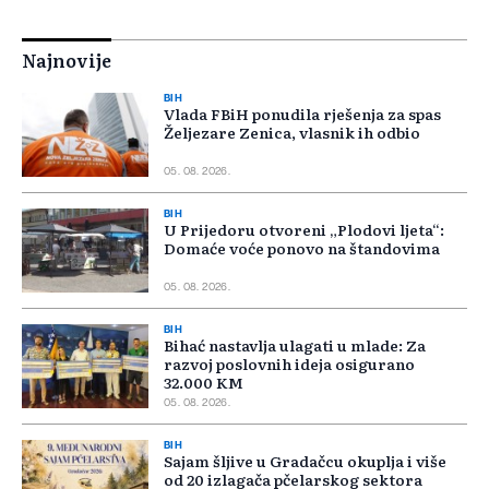
Najnovije
BIH
Vlada FBiH ponudila rješenja za spas
Željezare Zenica, vlasnik ih odbio
05. 08. 2026.
BIH
U Prijedoru otvoreni „Plodovi ljeta“:
Domaće voće ponovo na štandovima
05. 08. 2026.
BIH
Bihać nastavlja ulagati u mlade: Za
razvoj poslovnih ideja osigurano
32.000 KM
05. 08. 2026.
BIH
Sajam šljive u Gradačcu okuplja i više
od 20 izlagača pčelarskog sektora