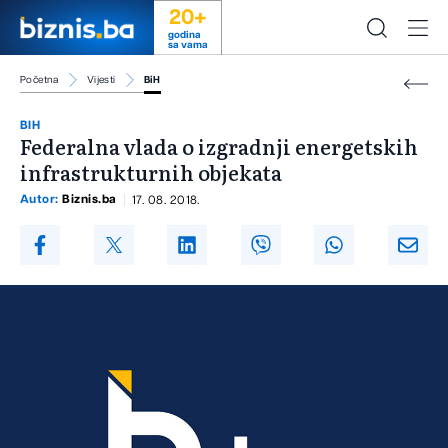
20+
godina
sa vama
Početna
Vijesti
BiH
BIH
Federalna vlada o izgradnji energetskih
infrastrukturnih objekata
Autor:
Biznis.ba
17. 08. 2018.