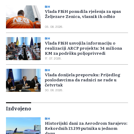
BIH
Vlada FBiH ponudila rješenja za spas
Željezare Zenica, vlasnik ih odbio
05. 08. 2026.
BIH
Vlada FBiH usvojila informaciju o
realizaciji ARCP projekta: 34 miliona
KM za podršku poljoprivredi
17. 07. 2026.
BIH
Vlada donijela preporuku: Prijedlog
poslodavcima da radnici ne rade u
četvrtak
30. 06. 2026.
Izdvojeno
BIH
Historijski dani za Aerodrom Sarajevo:
Rekordnih 13.199 putnika u jednom
danu