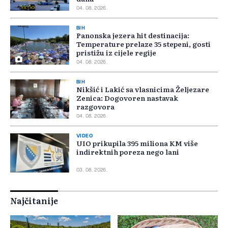
04. 08. 2026.
BIH
Panonska jezera hit destinacija:
Temperature prelaze 35 stepeni, gosti
pristižu iz cijele regije
04. 08. 2026.
BIH
Nikšić i Lakić sa vlasnicima Željezare
Zenica: Dogovoren nastavak
razgovora
04. 08. 2026.
VIDEO
UIO prikupila 395 miliona KM više
indirektnih poreza nego lani
03. 08. 2026.
Najčitanije