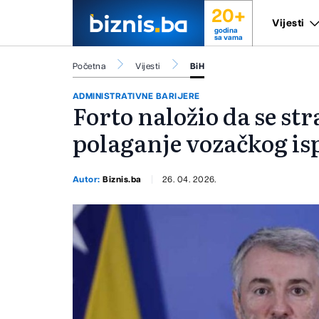
20+
Vijesti
godina
sa vama
Početna
Vijesti
BiH
ADMINISTRATIVNE BARIJERE
Forto naložio da se s
polaganje vozačkog is
Autor:
Biznis.ba
26. 04. 2026.