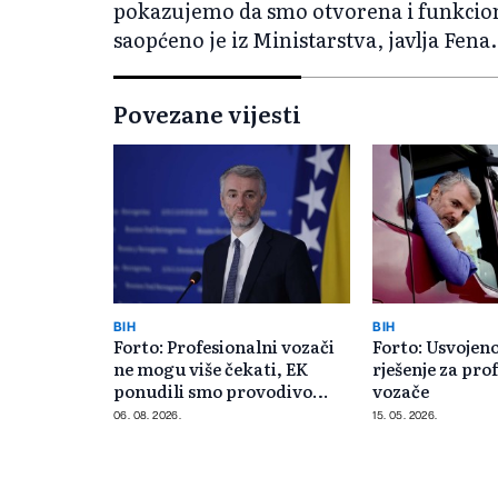
pokazujemo da smo otvorena i funkciona
saopćeno je iz Ministarstva, javlja Fena.
Povezane vijesti
BIH
BIH
Forto: Profesionalni vozači
Forto: Usvojen
ne mogu više čekati, EK
rješenje za pro
ponudili smo provodivo
vozače
rješenje
06. 08. 2026.
15. 05. 2026.