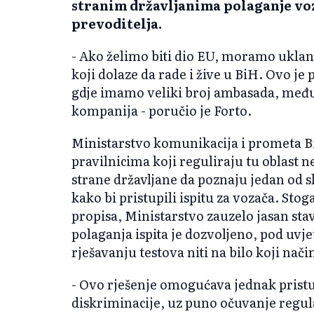
stranim državljanima polaganje voz
prevoditelja.
- Ako želimo biti dio EU, moramo uklanj
koji dolaze da rade i žive u BiH. Ovo j
gdje imamo veliki broj ambasada, među
kompanija - poručio je Forto.
Ministarstvo komunikacija i prometa B
pravilnicima koji reguliraju tu oblast 
strane državljane da poznaju jedan od s
kako bi pristupili ispitu za vozača. Sto
propisa, Ministarstvo zauzelo jasan sta
polaganja ispita je dozvoljeno, pod uvj
rješavanju testova niti na bilo koji način
- Ovo rješenje omogućava jednak pristu
diskriminacije, uz puno očuvanje regular