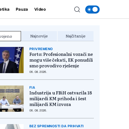
etika
Pauza
Video
Najnovije
Najčitanije
vojeno
PRIVREMENO
Forto: Profesionalni vozači ne
mogu više čekati, EK ponudili
smo provodivo rješenje
06. 08. 2026.
FIA
Industrija u FBiH ostvarila 18
milijardi KM prihoda i šest
milijardi KM izvoza
06. 08. 2026.
BEZ SPREMNOSTI DA PRIHVATI