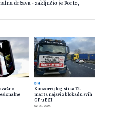
lna država - zaključio je Forto,
BIH
o važno
Konzorcij logistika 12.
fesionalne
marta najavio blokadu svih
GP u BiH
02. 03. 2026.