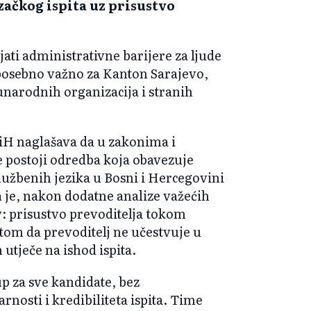
ačkog ispita uz prisustvo
ati administrativne barijere za ljude
e posebno važno za Kanton Sarajevo,
narodnih organizacija i stranih
iH naglašava da u zakonima i
ne postoji odredba koja obavezuje
lužbenih jezika u Bosni i Hercegovini
ga je, nakon dodatne analize važećih
v: prisustvo prevoditelja tokom
etom da prevoditelj ne učestvuje u
 utječe na ishod ispita.
p za sve kandidate, bez
nosti i kredibiliteta ispita. Time