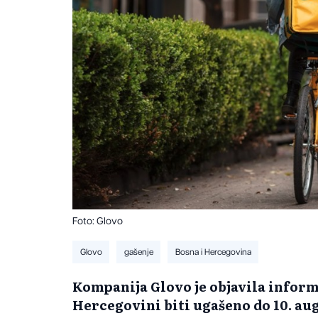
Foto: Glovo
Glovo
gašenje
Bosna i Hercegovina
Kompanija Glovo je objavila informa
Hercegovini biti ugašeno do 10. aug