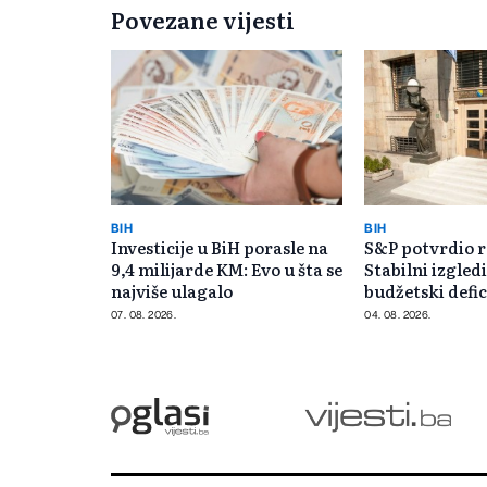
Povezane vijesti
BIH
BIH
Investicije u BiH porasle na
S&P potvrdio r
9,4 milijarde KM: Evo u šta se
Stabilni izgledi
najviše ulagalo
budžetski defic
07. 08. 2026.
04. 08. 2026.