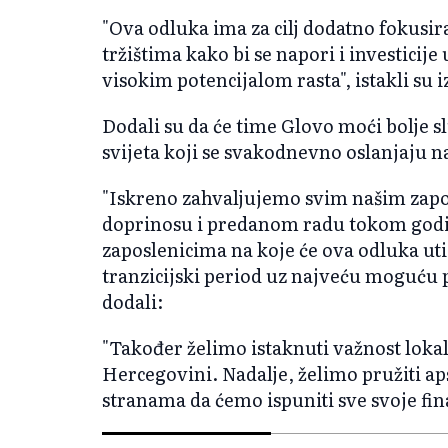
"Ova odluka ima za cilj dodatno fokusi
tržištima kako bi se napori i investicij
visokim potencijalom rasta", istakli su i
Dodali su da će time Glovo moći bolje s
svijeta koji se svakodnevno oslanjaju n
"Iskreno zahvaljujemo svim našim zap
doprinosu i predanom radu tokom godi
zaposlenicima na koje će ova odluka ut
tranzicijski period uz najveću moguću pa
dodali:
"Također želimo istaknuti važnost loka
Hercegovini. Nadalje, želimo pružiti a
stranama da ćemo ispuniti sve svoje fin