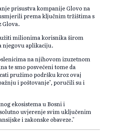
ranje prisustva kompanije Glovo na
e usmjerili prema ključnim tržištima s
z Glova.
lužiti milionima korisnika širom
a njegovu aplikaciju.
oslenicima na njihovom izuzetnom
na te smo posvećeni tome da
icati pružimo podršku kroz ovaj
žnju i poštovanje", poručili su i
lnog ekosistema u Bosni i
psolutno uvjerenje svim uključenim
ansijske i zakonske obaveze."