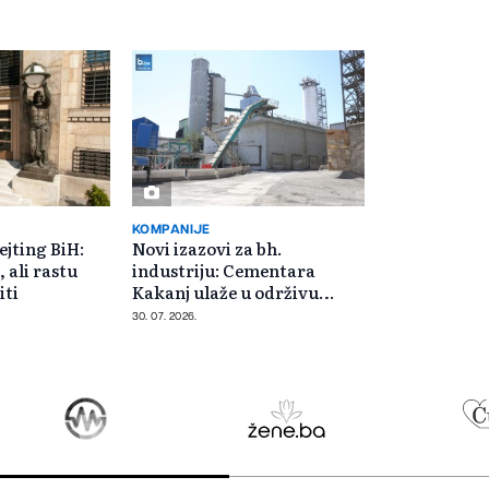
KOMPANIJE
ejting BiH:
Novi izazovi za bh.
, ali rastu
industriju: Cementara
iti
Kakanj ulaže u održivu
budućnost
30. 07. 2026.