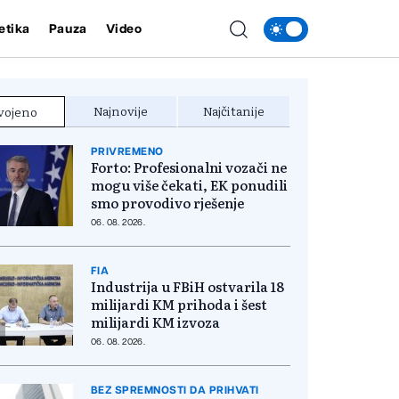
etika
Pauza
Video
Najnovije
Najčitanije
vojeno
PRIVREMENO
Forto: Profesionalni vozači ne
mogu više čekati, EK ponudili
smo provodivo rješenje
06. 08. 2026.
FIA
Industrija u FBiH ostvarila 18
milijardi KM prihoda i šest
milijardi KM izvoza
06. 08. 2026.
BEZ SPREMNOSTI DA PRIHVATI