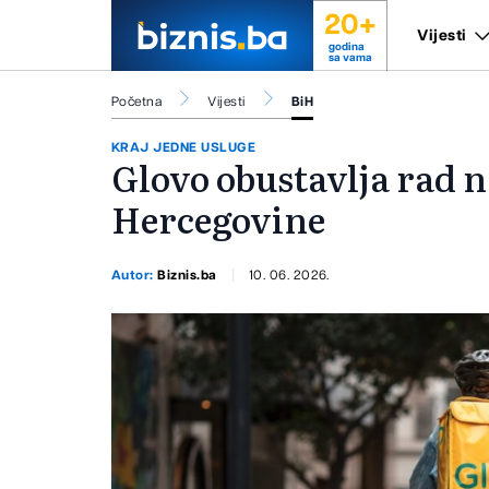
20+
Vijesti
godina
sa vama
Početna
Vijesti
BiH
KRAJ JEDNE USLUGE
Glovo obustavlja rad n
Hercegovine
Autor:
Biznis.ba
10. 06. 2026.