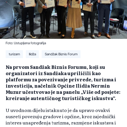
Foto: Ustupljena fotografija
turizam
Ilidža
Sandžak Biznis Forum
Na prvom Sandžak Biznis Forumu, koji su
organizatori iz Sandžaka upriličili kao
platformu za povezivanje privrede, turizma i
investicija, načelnik Općine Ilidža Nermin
Muzur učestvovao je na panelu „Više od posjete:
kreiranje autentičnog turističkog iskustva“.
U uvodnom dijelu istaknuto je da upravo ovakvi
susreti povezuju gradove i općine, kroz zajednički
interes unapređenja turizma, razmjene iskustava i