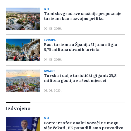
BIH
Tomislavgrad sve snažnije prepoznaje
turizam kao razvojnu priliku
05. 08. 2026.
EVROPA
Rast turizma u Španiji: U junu stiglo
9,75 miliona stranih turista
04. 08. 2026.
SVIJET
Turska i dalje turistički gigant: 25,8
miliona gostiju za šest mjeseci
02. 08. 2026.
Izdvojeno
BIH
Forto: Profesionalni vozači ne mogu
više čekati, EK ponudili smo provodivo