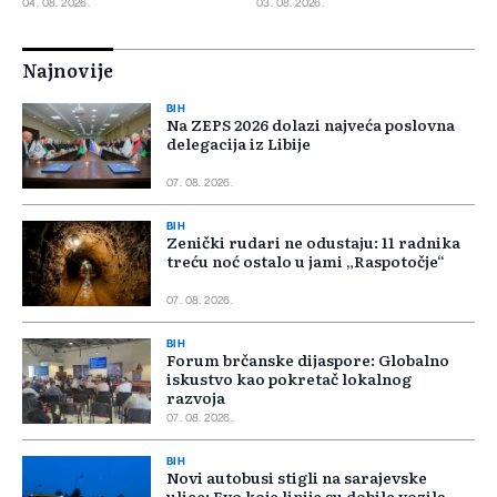
04. 08. 2026.
03. 08. 2026.
Najnovije
BIH
Na ZEPS 2026 dolazi najveća poslovna
delegacija iz Libije
07. 08. 2026.
BIH
Zenički rudari ne odustaju: 11 radnika
treću noć ostalo u jami „Raspotočje“
07. 08. 2026.
BIH
Forum brčanske dijaspore: Globalno
iskustvo kao pokretač lokalnog
razvoja
07. 08. 2026.
BIH
Novi autobusi stigli na sarajevske
ulice: Evo koje linije su dobile vozila