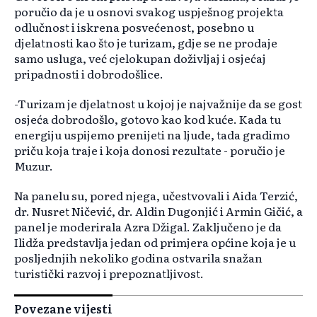
poručio da je u osnovi svakog uspješnog projekta
odlučnost i iskrena posvećenost, posebno u
djelatnosti kao što je turizam, gdje se ne prodaje
samo usluga, već cjelokupan doživljaj i osjećaj
pripadnosti i dobrodošlice.
-Turizam je djelatnost u kojoj je najvažnije da se gost
osjeća dobrodošlo, gotovo kao kod kuće. Kada tu
energiju uspijemo prenijeti na ljude, tada gradimo
priču koja traje i koja donosi rezultate - poručio je
Muzur.
Na panelu su, pored njega, učestvovali i Aida Terzić,
dr. Nusret Ničević, dr. Aldin Dugonjić i Armin Gičić, a
panel je moderirala Azra Džigal. Zaključeno je da
Ilidža predstavlja jedan od primjera općine koja je u
posljednjih nekoliko godina ostvarila snažan
turistički razvoj i prepoznatljivost.
Povezane vijesti