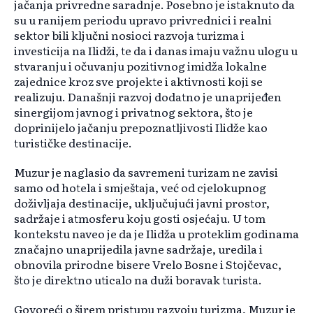
jačanja privredne saradnje. Posebno je istaknuto da
su u ranijem periodu upravo privrednici i realni
sektor bili ključni nosioci razvoja turizma i
investicija na Ilidži, te da i danas imaju važnu ulogu u
stvaranju i očuvanju pozitivnog imidža lokalne
zajednice kroz sve projekte i aktivnosti koji se
realizuju. Današnji razvoj dodatno je unaprijeđen
sinergijom javnog i privatnog sektora, što je
doprinijelo jačanju prepoznatljivosti Ilidže kao
turističke destinacije.
Muzur je naglasio da savremeni turizam ne zavisi
samo od hotela i smještaja, već od cjelokupnog
doživljaja destinacije, uključujući javni prostor,
sadržaje i atmosferu koju gosti osjećaju. U tom
kontekstu naveo je da je Ilidža u proteklim godinama
značajno unaprijedila javne sadržaje, uredila i
obnovila prirodne bisere Vrelo Bosne i Stojčevac,
što je direktno uticalo na duži boravak turista.
Govoreći o širem pristupu razvoju turizma, Muzur je