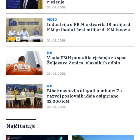
rješenje
06. 08. 2026.
VIDEO
Industrija u FBiH ostvarila 18 milijardi
KM prihoda i šest milijardi KM izvoza
06. 08. 2026.
BIH
Vlada FBiH ponudila rješenja za spas
Željezare Zenica, vlasnik ih odbio
05. 08. 2026.
BIH
Bihać nastavlja ulagati u mlade: Za
razvoj poslovnih ideja osigurano
32.000 KM
05. 08. 2026.
Najčitanije