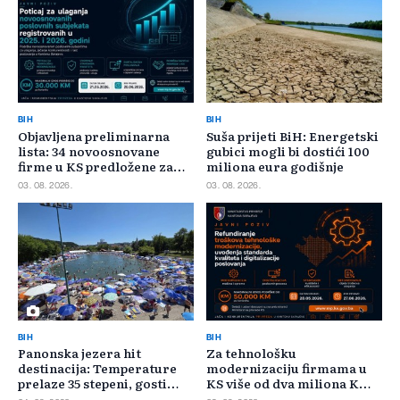
BIH
BIH
Objavljena preliminarna
Suša prijeti BiH: Energetski
lista: 34 novoosnovane
gubici mogli bi dostići 100
firme u KS predložene za
miliona eura godišnje
400.000 KM poticaja
03. 08. 2026.
03. 08. 2026.
BIH
BIH
Panonska jezera hit
Za tehnološku
destinacija: Temperature
modernizaciju firmama u
prelaze 35 stepeni, gosti
KS više od dva miliona KM,
pristižu iz cijele regije
odbijeno 135 prijava