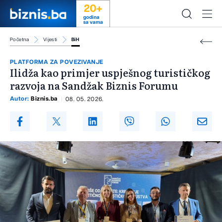
20+
godina
sa vama
Početna
Vijesti
BiH
PLATFORMA ZA POVEZIVANJE
Ilidža kao primjer uspješnog turističkog
razvoja na Sandžak Biznis Forumu
Autor:
Biznis.ba
08. 05. 2026.