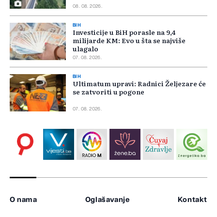
08. 08. 2026.
BIH
Investicije u BiH porasle na 9,4
milijarde KM: Evo u šta se najviše
ulagalo
07. 08. 2026.
BIH
Ultimatum upravi: Radnici Željezare će
se zatvoriti u pogone
07. 08. 2026.
O nama
Oglašavanje
Kontakt