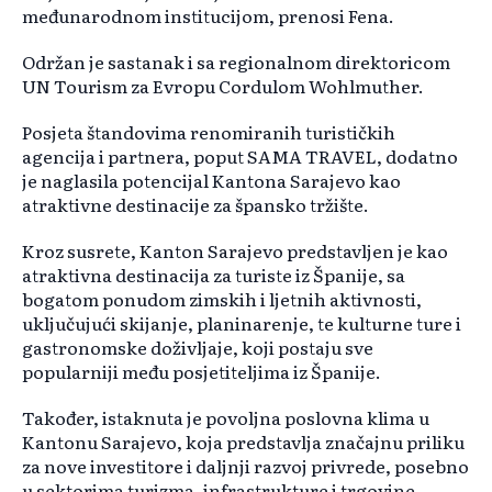
međunarodnom institucijom, prenosi Fena.
Održan je sastanak i sa regionalnom direktoricom
UN Tourism za Evropu Cordulom Wohlmuther.
Posjeta štandovima renomiranih turističkih
agencija i partnera, poput SAMA TRAVEL, dodatno
je naglasila potencijal Kantona Sarajevo kao
atraktivne destinacije za špansko tržište.
Kroz susrete, Kanton Sarajevo predstavljen je kao
atraktivna destinacija za turiste iz Španije, sa
bogatom ponudom zimskih i ljetnih aktivnosti,
uključujući skijanje, planinarenje, te kulturne ture i
gastronomske doživljaje, koji postaju sve
popularniji među posjetiteljima iz Španije.
Također, istaknuta je povoljna poslovna klima u
Kantonu Sarajevo, koja predstavlja značajnu priliku
za nove investitore i daljnji razvoj privrede, posebno
u sektorima turizma, infrastrukture i trgovine.