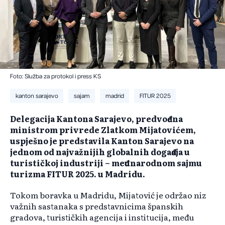
Foto: Služba za protokol i press KS
kanton sarajevo
sajam
madrid
FITUR 2025
Delegacija Kantona Sarajevo, predvođena
ministrom privrede Zlatkom Mijatovićem,
uspješno je predstavila Kanton Sarajevo na
jednom od najvažnijih globalnih događaja u
turističkoj industriji – međunarodnom sajmu
turizma FITUR 2025. u Madridu.
Tokom boravka u Madridu, Mijatović je održao niz
važnih sastanaka s predstavnicima španskih
gradova, turističkih agencija i institucija, među