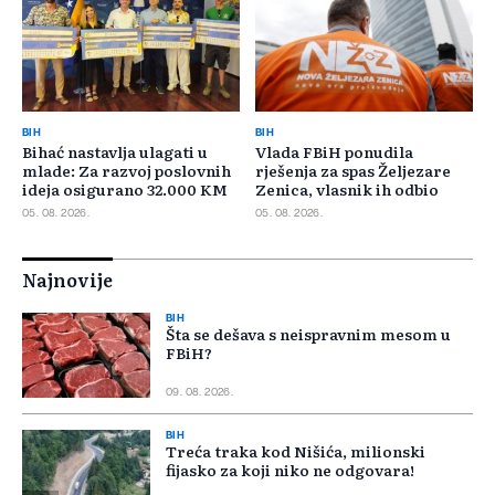
BIH
BIH
Bihać nastavlja ulagati u
Vlada FBiH ponudila
mlade: Za razvoj poslovnih
rješenja za spas Željezare
ideja osigurano 32.000 KM
Zenica, vlasnik ih odbio
05. 08. 2026.
05. 08. 2026.
Najnovije
BIH
Šta se dešava s neispravnim mesom u
FBiH?
09. 08. 2026.
BIH
Treća traka kod Nišića, milionski
fijasko za koji niko ne odgovara!