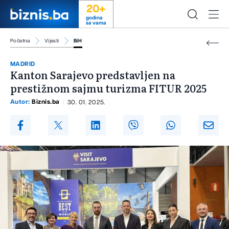
20+
godina
sa vama
Početna
Vijesti
BiH
MADRID
Kanton Sarajevo predstavljen na
prestižnom sajmu turizma FITUR 2025
Autor:
Biznis.ba
30. 01. 2025.