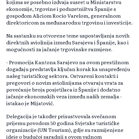
kojima se posebno izdvaja susret u Ministarstvu
ekonomije, trgovine i poduzetništva Španije s
gospođom Aliciom Rocío Varelom, generalnom
direktoricom za međunarodnu trgovinu i investicije.
Na sastanku su otvorene teme uspostavljanja novih
direktnih aviolinija između Sarajeva i Španije, kao i
mogućnosti za jačanje trgovinske razmjene.
- Promocija Kantona Sarajevo na ovom prestižnom
događaju predstavlja ključan korak ka unapređenju
našeg turističkog sektora. Ostvareni kontakti i
pregovori o novim aviolinijama otvaraju vrata za
povećanje broja posjetilaca iz Španije i dodatno
jačanje ekonomskih veza između naših zemalja -
istakao je Mijatović.
Delegacija je također prisustvovala svečanom
prijemu povodom 50 godina Svjetske turističke
organizacije (UN Tourism), gdje su razmijenjene
ideje o budućoj saradnji s ovom važnom