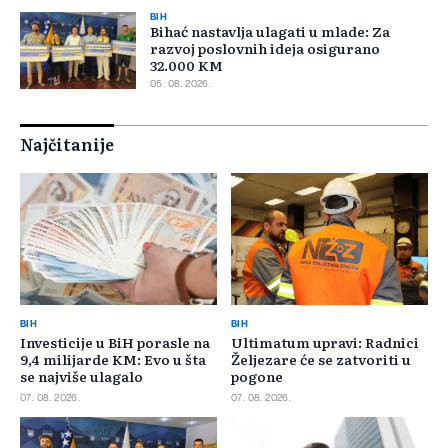
BIH
Bihać nastavlja ulagati u mlade: Za
razvoj poslovnih ideja osigurano
32.000 KM
05. 08. 2026.
Najčitanije
BIH
BIH
Investicije u BiH porasle na
Ultimatum upravi: Radnici
9,4 milijarde KM: Evo u šta
Željezare će se zatvoriti u
se najviše ulagalo
pogone
07. 08. 2026.
07. 08. 2026.