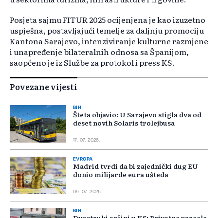
Posjeta sajmu FITUR 2025 ocijenjena je kao izuzetno
uspješna, postavljajući temelje za daljnju promociju
Kantona Sarajevo, intenziviranje kulturne razmjene
i unapređenje bilateralnih odnosa sa Španijom,
saopćeno je iz Službe za protokol i press KS.
Povezane vijesti
BIH
Šteta objavio: U Sarajevo stigla dva od
deset novih Solaris trolejbusa
17. 07. 2026.
EVROPA
Madrid tvrdi da bi zajednički dug EU
donio milijarde eura ušteda
09. 07. 2026.
BIH
Dvostruki aršini u KS: Privatne parcele