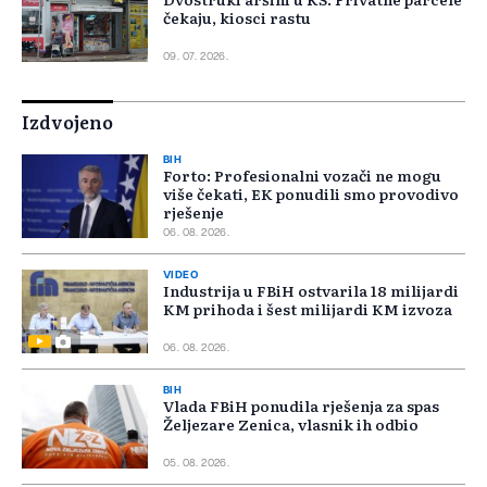
čekaju, kiosci rastu
09. 07. 2026.
Izdvojeno
BIH
Forto: Profesionalni vozači ne mogu
više čekati, EK ponudili smo provodivo
rješenje
06. 08. 2026.
VIDEO
Industrija u FBiH ostvarila 18 milijardi
KM prihoda i šest milijardi KM izvoza
06. 08. 2026.
BIH
Vlada FBiH ponudila rješenja za spas
Željezare Zenica, vlasnik ih odbio
05. 08. 2026.