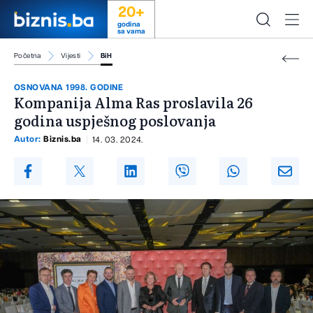
20+
godina
sa vama
Početna
Vijesti
BiH
OSNOVANA 1998. GODINE
Kompanija Alma Ras proslavila 26
godina uspješnog poslovanja
Autor:
Biznis.ba
14. 03. 2024.