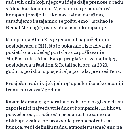
rad svih onih koji njegovu ideju dalje prenose u radu
s Alma Ras kupcima. „Vjerujem da je budućnost
kompanije svijetla, ako nastavimo da učimo,
sarađujemo i uzajamno se poštujemo“, istakao je
Đemal Memagić, osnivač i vlasnik kompanije.
Kompanija Alma Ras je jedan od najpoželjnijih
poslodavaca u BiH, što je pokazalo i istraživanje
posjetilaca vodećeg portala za zapošljavanje
MojPosao.ba. Alma Ras je proglašena za najboljeg
poslodavca u Fashion & Retail sektoru za 2023.
godinu, po izboru posjetitelja portala, prenosi Fena.
Prosječan radni vijek jednog uposlenika u kompaniji
trenutno iznosi 7 godina.
Rasim Memagić, generalni direktor je naglasio da su
zaposlenici najveća vrijednost kompanije. „Njihova
posvećenost, stručnost i predanost ne samo da
oblikuju kvalitetne proizvode prema potrebama
kupaca, već i definišu radnu atmosferu temeljenu na