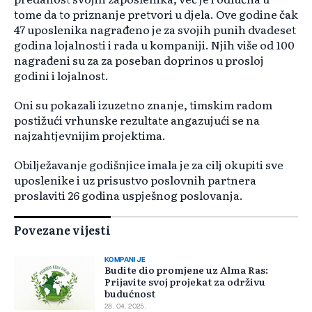
tome da to priznanje pretvori u djela. Ove godine čak
47 uposlenika nagrađeno je za svojih punih dvadeset
godina lojalnosti i rada u kompaniji. Njih više od 100
nagrađeni su za za poseban doprinos u prosloj
godini i lojalnost.
Oni su pokazali izuzetno znanje, timskim radom
postižući vrhunske rezultate angazujući se na
najzahtjevnijim projektima.
Obilježavanje godišnjice imala je za cilj okupiti sve
uposlenike i uz prisustvo poslovnih partnera
proslaviti 26 godina uspješnog poslovanja.
Povezane vijesti
KOMPANIJE
Budite dio promjene uz Alma Ras:
Prijavite svoj projekat za održivu
budućnost
28. 04. 2025.