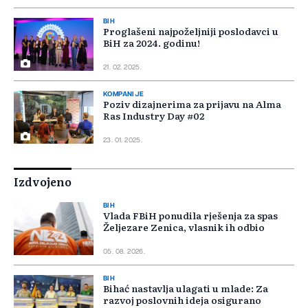
BIH
Proglašeni najpoželjniji poslodavci u
BiH za 2024. godinu!
21. 02. 2025.
KOMPANIJE
Poziv dizajnerima za prijavu na Alma
Ras Industry Day #02
23. 01. 2025.
Izdvojeno
BIH
Vlada FBiH ponudila rješenja za spas
Željezare Zenica, vlasnik ih odbio
05. 08. 2026.
BIH
Bihać nastavlja ulagati u mlade: Za
razvoj poslovnih ideja osigurano