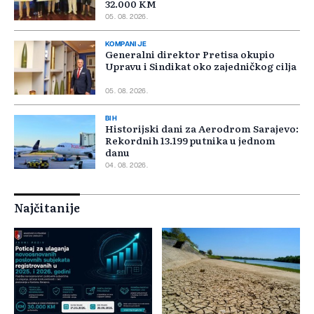
32.000 KM
05. 08. 2026.
KOMPANIJE
Generalni direktor Pretisa okupio
Upravu i Sindikat oko zajedničkog cilja
05. 08. 2026.
BIH
Historijski dani za Aerodrom Sarajevo:
Rekordnih 13.199 putnika u jednom
danu
04. 08. 2026.
Najčitanije