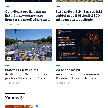
BIH
BIH
Objavljena preliminarna
Suša prijeti BiH: Energetski
lista: 34 novoosnovane
gubici mogli bi dostići 100
firme u KS predložene za
miliona eura godišnje
400.000 KM poticaja
03. 08. 2026.
03. 08. 2026.
BIH
BIH
Panonska jezera hit
Za tehnološku
destinacija: Temperature
modernizaciju firmama u
prelaze 35 stepeni, gosti
KS više od dva miliona KM,
pristižu iz cijele regije
odbijeno 135 prijava
04. 08. 2026.
03. 08. 2026.
Najnovije
BIH