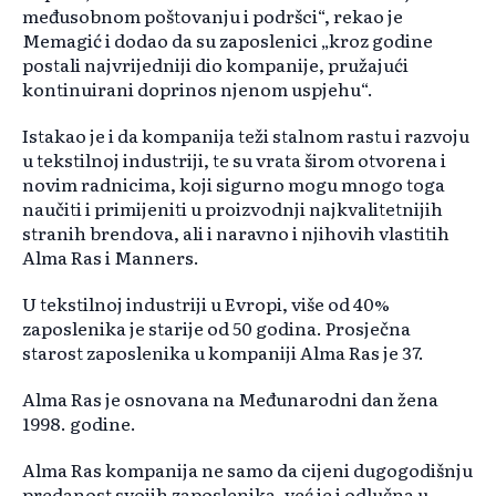
međusobnom poštovanju i podršci“, rekao je
Memagić i dodao da su zaposlenici „kroz godine
postali najvrijedniji dio kompanije, pružajući
kontinuirani doprinos njenom uspjehu“.
Istakao je i da kompanija teži stalnom rastu i razvoju
u tekstilnoj industriji, te su vrata širom otvorena i
novim radnicima, koji sigurno mogu mnogo toga
naučiti i primijeniti u proizvodnji najkvalitetnijih
stranih brendova, ali i naravno i njihovih vlastitih
Alma Ras i Manners.
U tekstilnoj industriji u Evropi, više od 40%
zaposlenika je starije od 50 godina. Prosječna
starost zaposlenika u kompaniji Alma Ras je 37.
Alma Ras je osnovana na Međunarodni dan žena
1998. godine.
Alma Ras kompanija ne samo da cijeni dugogodišnju
predanost svojih zaposlenika, već je i odlučna u