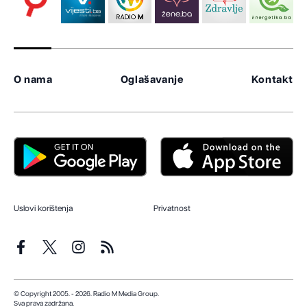
O nama
Oglašavanje
Kontakt
Uslovi korištenja
Privatnost
© Copyright 2005. - 2026. Radio M Media Group.
Sva prava zadržana.