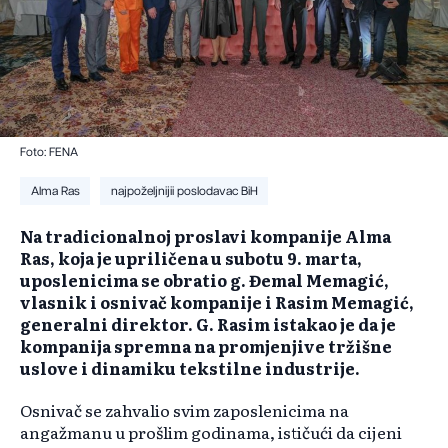
Foto: FENA
Alma Ras
najpoželjnijii poslodavac BiH
Na tradicionalnoj proslavi kompanije Alma
Ras, koja je upriličena u subotu 9. marta,
uposlenicima se obratio g. Đemal Memagić,
vlasnik i osnivač kompanije i Rasim Memagić,
generalni direktor. G. Rasim istakao je da je
kompanija spremna na promjenjive tržišne
uslove i dinamiku tekstilne industrije.
Osnivač se zahvalio svim zaposlenicima na
angažmanu u prošlim godinama, ističući da cijeni