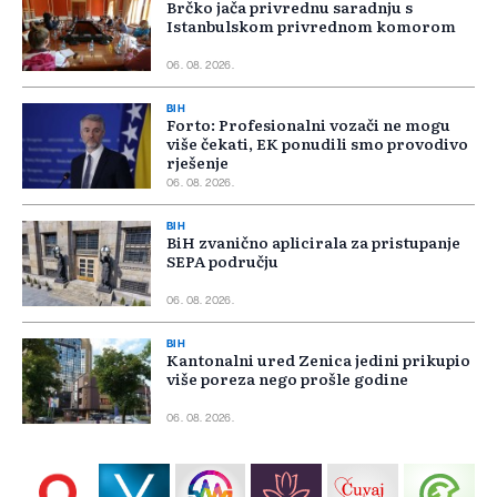
Brčko jača privrednu saradnju s
Istanbulskom privrednom komorom
06. 08. 2026.
BIH
Forto: Profesionalni vozači ne mogu
više čekati, EK ponudili smo provodivo
rješenje
06. 08. 2026.
BIH
BiH zvanično aplicirala za pristupanje
SEPA području
06. 08. 2026.
BIH
Kantonalni ured Zenica jedini prikupio
više poreza nego prošle godine
06. 08. 2026.