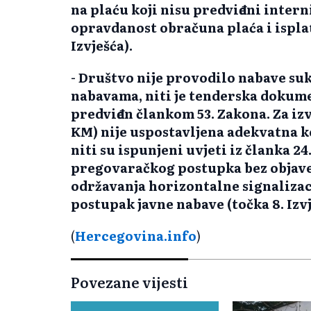
na plaću koji nisu predviđeni inte
opravdanost obračuna plaća i isplat
Izvješća).
- Društvo nije provodilo nabave s
nabavama, niti je tenderska dokum
predviđen člankom 53. Zakona. Za izv
KM) nije uspostavljena adekvatna k
niti su ispunjeni uvjeti iz članka 
pregovaračkog postupka bez objave 
održavanja horizontalne signalizaci
postupak javne nabave (točka 8. Izvj
(
Hercegovina.info
)
Povezane vijesti