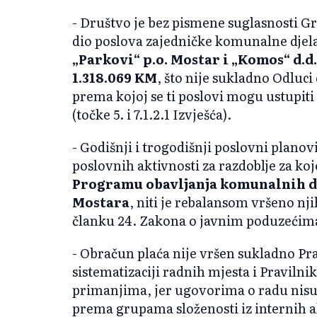
- Društvo je bez pismene suglasnosti G
dio poslova zajedničke komunalne djel
„Parkovi“ p.o. Mostar i „Komos“ d.
1.318.069 KM
, što nije sukladno Odluci
prema kojoj se ti poslovi mogu ustupit
(točke 5. i 7.1.2.1 Izvješća).
- Godišnji i trogodišnji poslovni planov
poslovnih aktivnosti za razdoblje za ko
Programu obavljanja komunalnih dj
Mostara
, niti je rebalansom vršeno nj
članku 24. Zakona o javnim poduzećima 
- Obračun plaća nije vršen sukladno Pra
sistematizaciji radnih mjesta i Praviln
primanjima, jer ugovorima o radu nisu 
prema grupama složenosti iz internih 