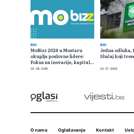
BIH
BIH
MoBizz 2026 u Mostaru
Jedna odluka, 
okuplja poslovne lidere:
Slučaj koji tre
Fokus na inovacije, kapital i
konkurentnost
03. 08. 2026.
20. 07. 2026.
O nama
Oglašavanje
Kontakt
Uslo