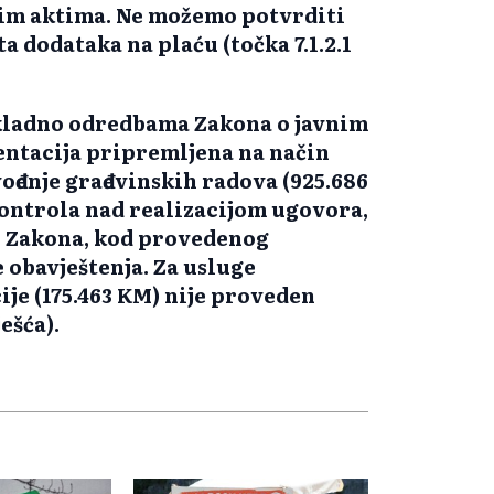
rnim aktima. Ne možemo potvrditi
a dodataka na plaću (točka 7.1.2.1
ukladno odredbama Zakona o javnim
entacija pripremljena na način
ođenje građevinskih radova (925.686
ontrola nad realizacijom ugovora,
24. Zakona, kod provedenog
obavještenja. Za usluge
je (175.463 KM) nije proveden
ešća).