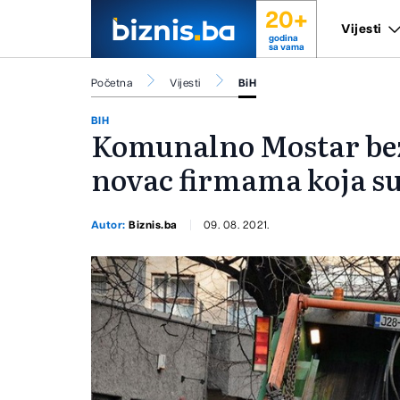
20+
Vijesti
godina
sa vama
Početna
Vijesti
BiH
BIH
Komunalno Mostar bez
novac firmama koja su 
Autor:
Biznis.ba
09. 08. 2021.