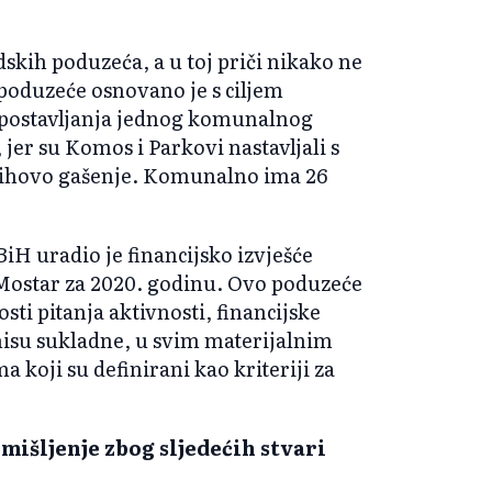
skih poduzeća, a u toj priči nikako ne
poduzeće osnovano je s ciljem
uspostavljanja jednog komunalnog
 jer su Komos i Parkovi nastavljali s
jihovo gašenje. Komunalno ima 26
 BiH uradio je financijsko izvješće
ostar za 2020. godinu. Ovo poduzeće
sti pitanja aktivnosti, financijske
 nisu sukladne, u svim materijalnim
koji su definirani kao kriteriji za
mišljenje zbog sljedećih stvari