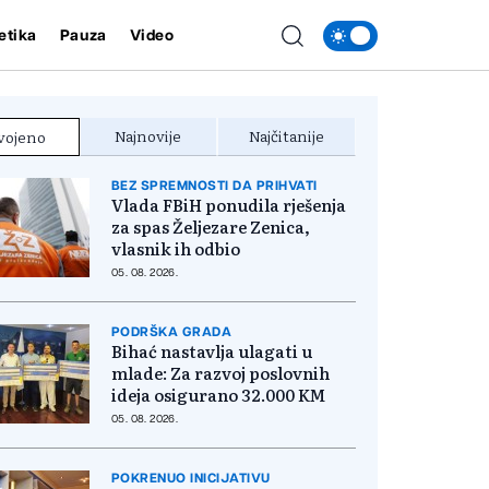
etika
Pauza
Video
Najnovije
Najčitanije
vojeno
BEZ SPREMNOSTI DA PRIHVATI
Vlada FBiH ponudila rješenja
za spas Željezare Zenica,
vlasnik ih odbio
05. 08. 2026.
PODRŠKA GRADA
Bihać nastavlja ulagati u
mlade: Za razvoj poslovnih
ideja osigurano 32.000 KM
05. 08. 2026.
POKRENUO INICIJATIVU