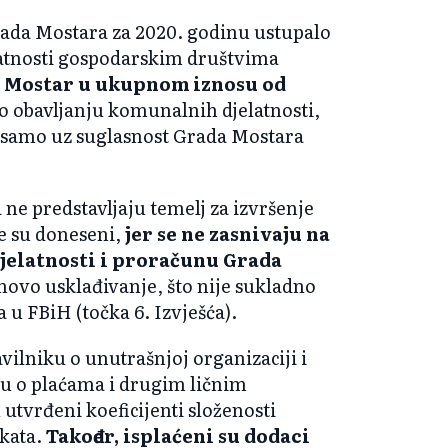
rada Mostara za 2020. godinu ustupalo
atnosti gospodarskim društvima
d. Mostar u ukupnom iznosu od
 o obavljanju komunalnih djelatnosti,
i samo uz suglasnost Grada Mostara
i ne predstavljaju temelj za izvršenje
je su doneseni,
jer se ne zasnivaju na
elatnosti i proračunu Grada
ihovo usklađivanje, što nije sukladno
u FBiH (točka 6. Izvješća).
vilniku o unutrašnjoj organizaciji i
iku o plaćama i drugim ličnim
utvrđeni koeficijenti složenosti
akata.
Također, isplaćeni su dodaci