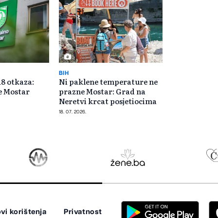
BIH
18 otkaza:
Ni paklene temperature ne
se Mostar
prazne Mostar: Grad na
Neretvi krcat posjetiocima
18. 07. 2026.
vi korištenja
Privatnost