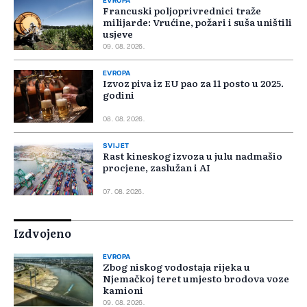
EVROPA
Francuski poljoprivrednici traže
milijarde: Vrućine, požari i suša uništili
usjeve
09. 08. 2026.
EVROPA
Izvoz piva iz EU pao za 11 posto u 2025.
godini
08. 08. 2026.
SVIJET
Rast kineskog izvoza u julu nadmašio
procjene, zaslužan i AI
07. 08. 2026.
Izdvojeno
EVROPA
Zbog niskog vodostaja rijeka u
Njemačkoj teret umjesto brodova voze
kamioni
09. 08. 2026.