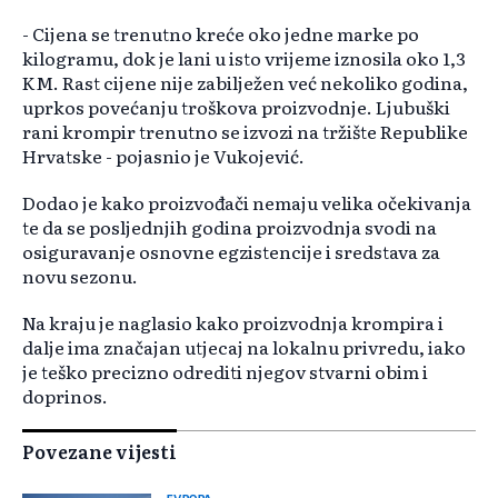
- Cijena se trenutno kreće oko jedne marke po
kilogramu, dok je lani u isto vrijeme iznosila oko 1,3
KM. Rast cijene nije zabilježen već nekoliko godina,
uprkos povećanju troškova proizvodnje. Ljubuški
rani krompir trenutno se izvozi na tržište Republike
Hrvatske - pojasnio je Vukojević.
Dodao je kako proizvođači nemaju velika očekivanja
te da se posljednjih godina proizvodnja svodi na
osiguravanje osnovne egzistencije i sredstava za
novu sezonu.
Na kraju je naglasio kako proizvodnja krompira i
dalje ima značajan utjecaj na lokalnu privredu, iako
je teško precizno odrediti njegov stvarni obim i
doprinos.
Povezane vijesti