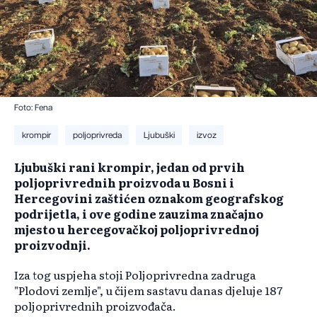
Foto: Fena
krompir
poljoprivreda
Ljubuški
izvoz
Ljubuški rani krompir, jedan od prvih
poljoprivrednih proizvoda u Bosni i
Hercegovini zaštićen oznakom geografskog
podrijetla, i ove godine zauzima značajno
mjesto u hercegovačkoj poljoprivrednoj
proizvodnji.
Iza tog uspjeha stoji Poljoprivredna zadruga
"Plodovi zemlje", u čijem sastavu danas djeluje 187
poljoprivrednih proizvođača.