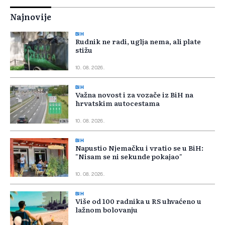
Najnovije
BIH
Rudnik ne radi, uglja nema, ali plate
stižu
10. 08. 2026.
BIH
Važna novost i za vozače iz BiH na
hrvatskim autocestama
10. 08. 2026.
BIH
Napustio Njemačku i vratio se u BiH:
"Nisam se ni sekunde pokajao"
10. 08. 2026.
BIH
Više od 100 radnika u RS uhvaćeno u
lažnom bolovanju