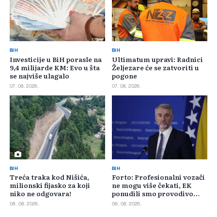
BIH
BIH
Investicije u BiH porasle na
Ultimatum upravi: Radnici
9,4 milijarde KM: Evo u šta
Željezare će se zatvoriti u
se najviše ulagalo
pogone
07. 08. 2026.
07. 08. 2026.
BIH
BIH
Treća traka kod Nišića,
Forto: Profesionalni vozači
milionski fijasko za koji
ne mogu više čekati, EK
niko ne odgovara!
ponudili smo provodivo
rješenje
08. 08. 2026.
06. 08. 2026.