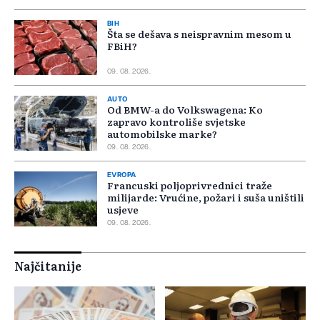
BIH
Šta se dešava s neispravnim mesom u
FBiH?
09. 08. 2026.
AUTO
Od BMW-a do Volkswagena: Ko
zapravo kontroliše svjetske
automobilske marke?
09. 08. 2026.
EVROPA
Francuski poljoprivrednici traže
milijarde: Vrućine, požari i suša uništili
usjeve
09. 08. 2026.
Najčitanije