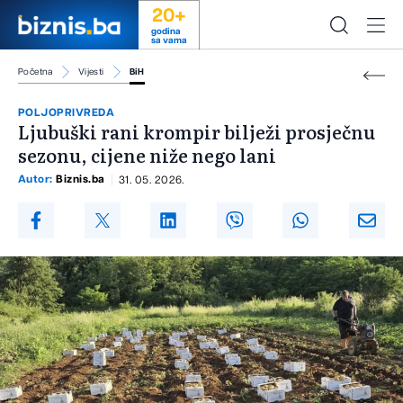
20+
godina
sa vama
Početna
Vijesti
BiH
POLJOPRIVREDA
Ljubuški rani krompir bilježi prosječnu
sezonu, cijene niže nego lani
Autor:
Biznis.ba
31. 05. 2026.