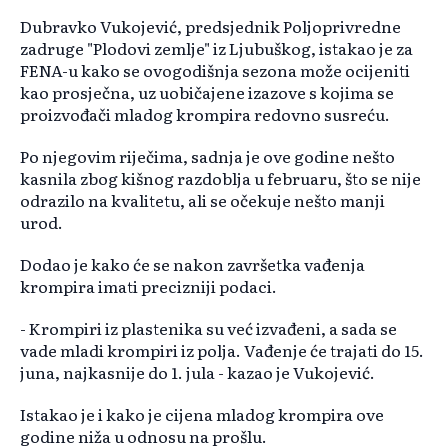
Dubravko Vukojević, predsjednik Poljoprivredne
zadruge "Plodovi zemlje" iz Ljubuškog, istakao je za
FENA-u kako se ovogodišnja sezona može ocijeniti
kao prosječna, uz uobičajene izazove s kojima se
proizvođači mladog krompira redovno susreću.
Po njegovim riječima, sadnja je ove godine nešto
kasnila zbog kišnog razdoblja u februaru, što se nije
odrazilo na kvalitetu, ali se očekuje nešto manji
urod.
Dodao je kako će se nakon završetka vađenja
krompira imati precizniji podaci.
- Krompiri iz plastenika su već izvađeni, a sada se
vade mladi krompiri iz polja. Vađenje će trajati do 15.
juna, najkasnije do 1. jula - kazao je Vukojević.
Istakao je i kako je cijena mladog krompira ove
godine niža u odnosu na prošlu.