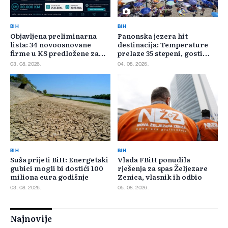
BIH
BIH
Objavljena preliminarna
Panonska jezera hit
lista: 34 novoosnovane
destinacija: Temperature
firme u KS predložene za
prelaze 35 stepeni, gosti
400.000 KM poticaja
pristižu iz cijele regije
03. 08. 2026.
04. 08. 2026.
BIH
BIH
Suša prijeti BiH: Energetski
Vlada FBiH ponudila
gubici mogli bi dostići 100
rješenja za spas Željezare
miliona eura godišnje
Zenica, vlasnik ih odbio
03. 08. 2026.
05. 08. 2026.
Najnovije