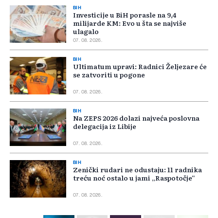
BIH
Investicije u BiH porasle na 9,4
milijarde KM: Evo u šta se najviše
ulagalo
07. 08. 2026.
BIH
Ultimatum upravi: Radnici Željezare će
se zatvoriti u pogone
07. 08. 2026.
BIH
Na ZEPS 2026 dolazi najveća poslovna
delegacija iz Libije
07. 08. 2026.
BIH
Zenički rudari ne odustaju: 11 radnika
treću noć ostalo u jami „Raspotočje“
07. 08. 2026.