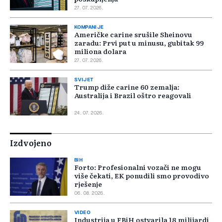
27. 07. 2026.
KOMPANIJE
Američke carine srušile Sheinovu
zaradu: Prvi put u minusu, gubitak 99
miliona dolara
27. 07. 2026.
SVIJET
Trump diže carine 60 zemalja:
Australija i Brazil oštro reagovali
24. 07. 2026.
Izdvojeno
BIH
Forto: Profesionalni vozači ne mogu
više čekati, EK ponudili smo provodivo
rješenje
06. 08. 2026.
VIDEO
Industrija u FBiH ostvarila 18 milijardi