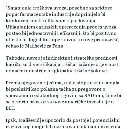
"Smanjenje troškova uvoza, posebno za sektore
poput farmaceutske industrije doprinijelo bi
konkurentnosti i efikasnosti poslovanja.
Uklanjanjem carinskih opterećenja proces uvoza
postao bi jednostavniji i efikasniji, što bi pozitivno
uticalo na logistiku i operativne tokove preduzeća",
rekao je Mališević za Fenu.
Također, naveo je indirektne i strateške prednosti
kao što su diversifikacija tržišta i jačanje otpornosti
domaće industrije na globalne tržišne šokove.
Prema njegovim riječima, nulta stopa carine mogla
bi poslužiti kao polazna tačka za pregovore o
sporazumu o slobodnoj trgovini sa SAD-om, čime bi
se otvorio prostor za nove američke investicije u
BiH.
Ipak, Mališević je upozorio da postoje i potencijalni
izazovi koji mogu biti uzrokovani ukidanjem carina