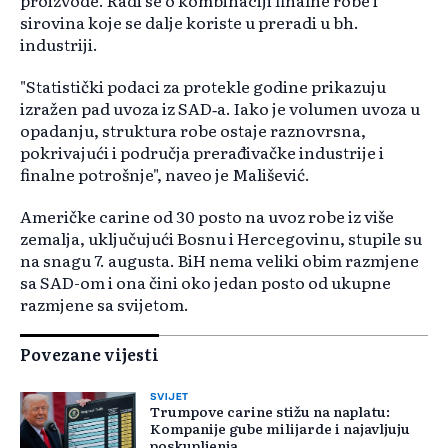
proizvode. Radi se o kombinaciji finalne robe i
sirovina koje se dalje koriste u preradi u bh.
industriji.
"Statistički podaci za protekle godine prikazuju
izražen pad uvoza iz SAD‑a. Iako je volumen uvoza u
opadanju, struktura robe ostaje raznovrsna,
pokrivajući i područja prerađivačke industrije i
finalne potrošnje", naveo je Mališević.
Američke carine od 30 posto na uvoz robe iz više
zemalja, uključujući Bosnu i Hercegovinu, stupile su
na snagu 7. augusta. BiH nema veliki obim razmjene
sa SAD-om i ona čini oko jedan posto od ukupne
razmjene sa svijetom.
Povezane vijesti
SVIJET
Trumpove carine stižu na naplatu:
Kompanije gube milijarde i najavljuju
poskupljenja