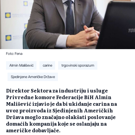
Foto: Fena
Almin Mališević
carine
trgovinski sporazum
Sjedinjene Američke Države
Direktor Sektora za industriju i usluge
Privredne komore Federacije BiH Almin
Mališević izjavio je da bi ukidanje carina na
uvoz proizvoda iz Sjedinjenih Američkih
Država moglo značajno olakšati poslovanje
domaćih kompanija koje se oslanjaju na
američke dobavljače.