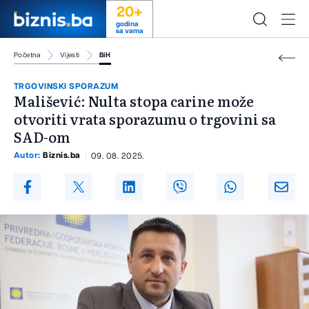
20+
godina
sa vama
Početna
Vijesti
BiH
TRGOVINSKI SPORAZUM
Mališević: Nulta stopa carine može
otvoriti vrata sporazumu o trgovini sa
SAD-om
Autor:
Biznis.ba
09. 08. 2025.