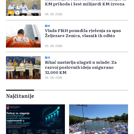
KM prihoda i šest milijardi KM izvoza
06. 08. 2026.
BIH
Vlada FBiH ponudila rješenja za spas
Željezare Zenica, vlasnik ih odbio
05. 08. 2026.
BIH
Bihać nastavlja ulagati u mlade: Za
razvoj poslovnih ideja osigurano
32.000 KM
05. 08. 2026.
Najčitanije