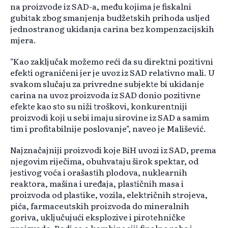
na proizvode iz SAD-a, među kojima je fiskalni
gubitak zbog smanjenja budžetskih prihoda usljed
jednostranog ukidanja carina bez kompenzacijskih
mjera.
"Kao zaključak možemo reći da su direktni pozitivni
efekti ograničeni jer je uvoz iz SAD relativno mali. U
svakom slučaju za privredne subjekte bi ukidanje
carina na uvoz proizvoda iz SAD donio pozitivne
efekte kao sto su niži troškovi, konkurentniji
proizvodi koji u sebi imaju sirovine iz SAD a samim
tim i profitabilnije poslovanje", naveo je Mališević.
Najznačajniji proizvodi koje BiH uvozi iz SAD, prema
njegovim riječima, obuhvataju širok spektar, od
jestivog voća i orašastih plodova, nuklearnih
reaktora, mašina i uređaja, plastičnih masa i
proizvoda od plastike, vozila, električnih strojeva,
pića, farmaceutskih proizvoda do mineralnih
goriva, uključujući eksplozive i pirotehničke