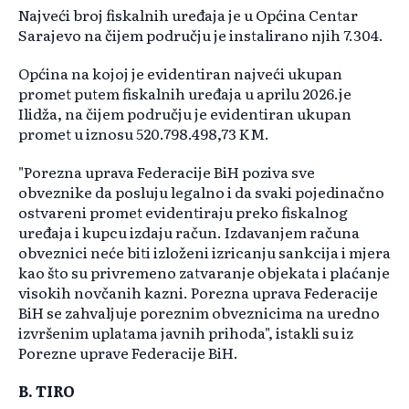
Najveći broj fiskalnih uređaja je u Općina Centar
Sarajevo na čijem području je instalirano njih 7.304.
Općina na kojoj je evidentiran najveći ukupan
promet putem fiskalnih uređaja u aprilu 2026.je
Ilidža, na čijem području je evidentiran ukupan
promet u iznosu 520.798.498,73 KM.
"Porezna uprava Federacije BiH poziva sve
obveznike da posluju legalno i da svaki pojedinačno
ostvareni promet evidentiraju preko fiskalnog
uređaja i kupcu izdaju račun. Izdavanjem računa
obveznici neće biti izloženi izricanju sankcija i mjera
kao što su privremeno zatvaranje objekata i plaćanje
visokih novčanih kazni. Porezna uprava Federacije
BiH se zahvaljuje poreznim obveznicima na uredno
izvršenim uplatama javnih prihoda", istakli su iz
Porezne uprave Federacije BiH.
B. TIRO