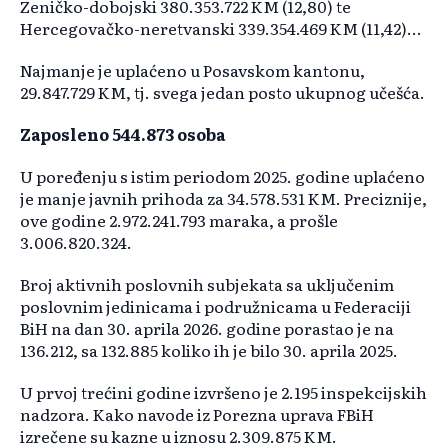
Zeničko-dobojski 380.353.722 KM (12,80) te
Hercegovačko-neretvanski 339.354.469 KM (11,42)...
Najmanje je uplaćeno u Posavskom kantonu,
29.847.729 KM, tj. svega jedan posto ukupnog učešća.
Zaposleno 544.873 osoba
U poređenju s istim periodom 2025. godine uplaćeno
je manje javnih prihoda za 34.578.531 KM. Preciznije,
ove godine 2.972.241.793 maraka, a prošle
3.006.820.324.
Broj aktivnih poslovnih subjekata sa uključenim
poslovnim jedinicama i podružnicama u Federaciji
BiH na dan 30. aprila 2026. godine porastao je na
136.212, sa 132.885 koliko ih je bilo 30. aprila 2025.
U prvoj trećini godine izvršeno je 2.195 inspekcijskih
nadzora. Kako navode iz Porezna uprava FBiH
izrečene su kazne u iznosu 2.309.875 KM.