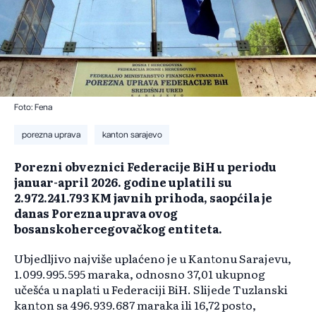
Foto: Fena
porezna uprava
kanton sarajevo
Porezni obveznici Federacije BiH u periodu
januar-april 2026. godine uplatili su
2.972.241.793 KM javnih prihoda, saopćila je
danas Porezna uprava ovog
bosanskohercegovačkog entiteta.
Ubjedljivo najviše uplaćeno je u Kantonu Sarajevu,
1.099.995.595 maraka, odnosno 37,01 ukupnog
učešća u naplati u Federaciji BiH. Slijede Tuzlanski
kanton sa 496.939.687 maraka ili 16,72 posto,