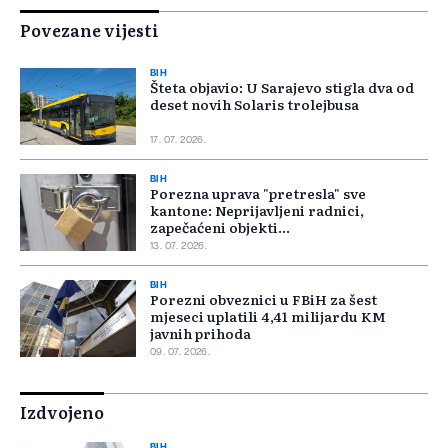
Povezane vijesti
BIH
Šteta objavio: U Sarajevo stigla dva od
deset novih Solaris trolejbusa
17. 07. 2026.
BIH
Porezna uprava "pretresla" sve
kantone: Neprijavljeni radnici,
zapečaćeni objekti...
13. 07. 2026.
BIH
Porezni obveznici u FBiH za šest
mjeseci uplatili 4,41 milijardu KM
javnih prihoda
09. 07. 2026.
Izdvojeno
BIH