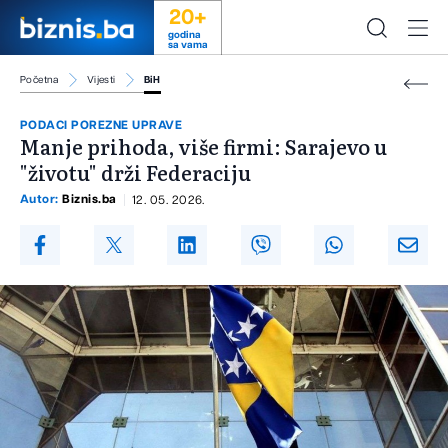
20+
godina
sa vama
Početna
Vijesti
BiH
PODACI POREZNE UPRAVE
Manje prihoda, više firmi: Sarajevo u
"životu" drži Federaciju
Autor:
Biznis.ba
12. 05. 2026.