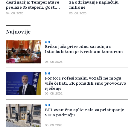
destinacija: Temperature
za održavanje naplaćuju
prelaze 35 stepeni, gosti
milione
pristižu iz cijele regije
04. 08. 2026.
03. 08. 2026.
Najnovije
BIH
Brčko jača privrednu saradnju s
Istanbulskom privrednom komorom
06. 08. 2026.
BIH
Forto: Profesionalni vozači ne mogu
više čekati, EK ponudili smo provodivo
rješenje
06. 08. 2026.
BIH
BiH zvanično aplicirala za pristupanje
SEPA području
06. 08. 2026.