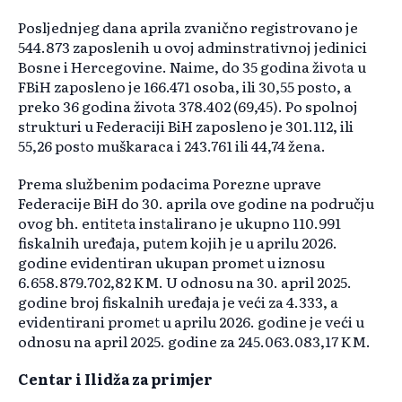
Posljednjeg dana aprila zvanično registrovano je
544.873 zaposlenih u ovoj adminstrativnoj jedinici
Bosne i Hercegovine. Naime, do 35 godina života u
FBiH zaposleno je 166.471 osoba, ili 30,55 posto, a
preko 36 godina života 378.402 (69,45). Po spolnoj
strukturi u Federaciji BiH zaposleno je 301.112, ili
55,26 posto muškaraca i 243.761 ili 44,74 žena.
Prema službenim podacima Porezne uprave
Federacije BiH do 30. aprila ove godine na području
ovog bh. entiteta instalirano je ukupno 110.991
fiskalnih uređaja, putem kojih je u aprilu 2026.
godine evidentiran ukupan promet u iznosu
6.658.879.702,82 KM. U odnosu na 30. april 2025.
godine broj fiskalnih uređaja je veći za 4.333, a
evidentirani promet u aprilu 2026. godine je veći u
odnosu na april 2025. godine za 245.063.083,17 KM.
Centar i Ilidža za primjer