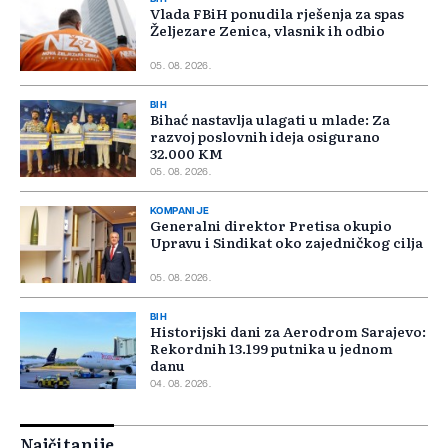
Vlada FBiH ponudila rješenja za spas
Željezare Zenica, vlasnik ih odbio
05. 08. 2026.
BIH
Bihać nastavlja ulagati u mlade: Za
razvoj poslovnih ideja osigurano
32.000 KM
05. 08. 2026.
KOMPANIJE
Generalni direktor Pretisa okupio
Upravu i Sindikat oko zajedničkog cilja
05. 08. 2026.
BIH
Historijski dani za Aerodrom Sarajevo:
Rekordnih 13.199 putnika u jednom
danu
04. 08. 2026.
Najčitanije