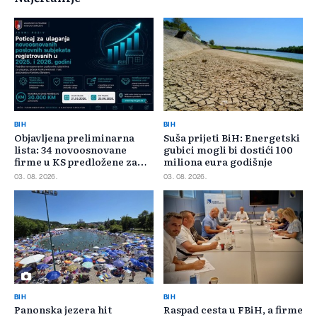
BIH
BIH
Objavljena preliminarna
Suša prijeti BiH: Energetski
lista: 34 novoosnovane
gubici mogli bi dostići 100
firme u KS predložene za
miliona eura godišnje
400.000 KM poticaja
03. 08. 2026.
03. 08. 2026.
BIH
BIH
Panonska jezera hit
Raspad cesta u FBiH, a firme