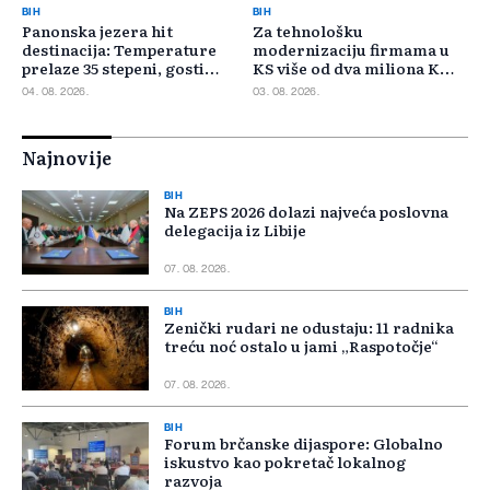
BIH
BIH
Panonska jezera hit
Za tehnološku
destinacija: Temperature
modernizaciju firmama u
prelaze 35 stepeni, gosti
KS više od dva miliona KM,
pristižu iz cijele regije
odbijeno 135 prijava
04. 08. 2026.
03. 08. 2026.
Najnovije
BIH
Na ZEPS 2026 dolazi najveća poslovna
delegacija iz Libije
07. 08. 2026.
BIH
Zenički rudari ne odustaju: 11 radnika
treću noć ostalo u jami „Raspotočje“
07. 08. 2026.
BIH
Forum brčanske dijaspore: Globalno
iskustvo kao pokretač lokalnog
razvoja