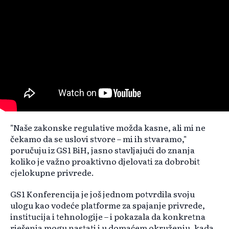
"Naše zakonske regulative možda kasne, ali mi ne
čekamo da se uslovi stvore – mi ih stvaramo,"
poručuju iz GS1 BiH, jasno stavljajući do znanja
koliko je važno proaktivno djelovati za dobrobit
cjelokupne privrede.
GS1 Konferencija je još jednom potvrdila svoju
ulogu kao vodeće platforme za spajanje privrede,
institucija i tehnologije – i pokazala da konkretna
rješenja mogu nastati i u domaćem okruženju, kada