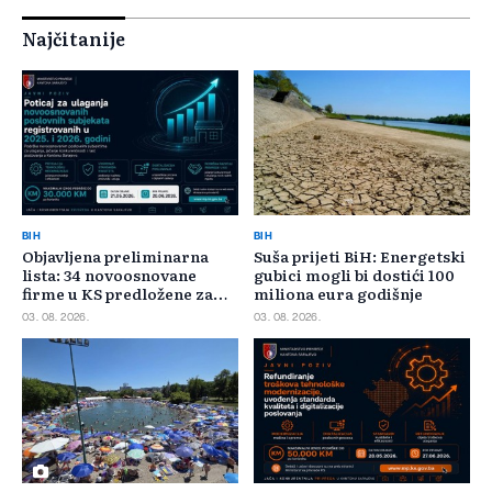
Najčitanije
BIH
BIH
Objavljena preliminarna
Suša prijeti BiH: Energetski
lista: 34 novoosnovane
gubici mogli bi dostići 100
firme u KS predložene za
miliona eura godišnje
400.000 KM poticaja
03. 08. 2026.
03. 08. 2026.