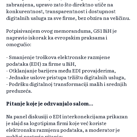
zabranjena, upravo zato što direktno utiče na
konkurentnost, transparentnost i dostupnost
digitalnih usluga za sve firme, bez obzira na veličinu.
Potpisivanjem ovog memoranduma, GS1 BiH je
napravio iskorak ka evropskim praksama i
omogućio:
- Smanjenje troškova elektronske razmjene
podataka (EDI) za firme u BiH,
- Otklanjanje barijera među EDI provajderima,
- Jednake uslove pristupa tržištu digitalnih usluga,
- Podršku digitalnoj transformaciji malih i srednjih
preduzeća.
Pitanje koje je odzvanjalo salom...
Na panel diskusiji o EDI interkonekcijama prikazan
je slajd sa logotipima firmi koje već koriste
elektronsku razmjenu podataka, a moderator je
publici postavio pitanje: