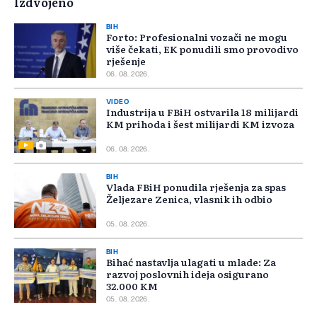
Izdvojeno
BIH
Forto: Profesionalni vozači ne mogu
više čekati, EK ponudili smo provodivo
rješenje
06. 08. 2026.
VIDEO
Industrija u FBiH ostvarila 18 milijardi
KM prihoda i šest milijardi KM izvoza
06. 08. 2026.
BIH
Vlada FBiH ponudila rješenja za spas
Željezare Zenica, vlasnik ih odbio
05. 08. 2026.
BIH
Bihać nastavlja ulagati u mlade: Za
razvoj poslovnih ideja osigurano
32.000 KM
05. 08. 2026.