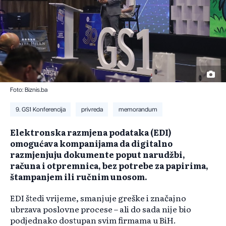
Foto: Biznis.ba
9. GS1 Konferencija
privreda
memorandum
Elektronska razmjena podataka (EDI)
omogućava kompanijama da digitalno
razmjenjuju dokumente poput narudžbi,
računa i otpremnica, bez potrebe za papirima,
štampanjem ili ručnim unosom.
EDI štedi vrijeme, smanjuje greške i značajno
ubrzava poslovne procese – ali do sada nije bio
podjednako dostupan svim firmama u BiH.