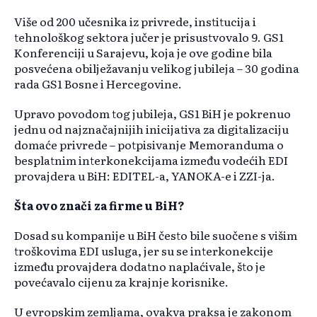
Više od 200 učesnika iz privrede, institucija i
tehnološkog sektora jučer je prisustvovalo 9. GS1
Konferenciji u Sarajevu, koja je ove godine bila
posvećena obilježavanju velikog jubileja – 30 godina
rada GS1 Bosne i Hercegovine.
Upravo povodom tog jubileja, GS1 BiH je pokrenuo
jednu od najznačajnijih inicijativa za digitalizaciju
domaće privrede – potpisivanje Memoranduma o
besplatnim interkonekcijama između vodećih EDI
provajdera u BiH: EDITEL-a, YANOKA-e i ZZI-ja.
Šta ovo znači za firme u BiH?
Dosad su kompanije u BiH često bile suočene s višim
troškovima EDI usluga, jer su se interkonekcije
između provajdera dodatno naplaćivale, što je
povećavalo cijenu za krajnje korisnike.
U evropskim zemljama, ovakva praksa je zakonom