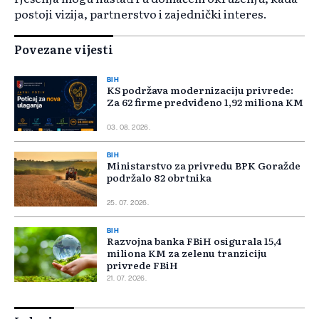
postoji vizija, partnerstvo i zajednički interes.
Povezane vijesti
BIH
KS podržava modernizaciju privrede:
Za 62 firme predviđeno 1,92 miliona KM
03. 08. 2026.
BIH
Ministarstvo za privredu BPK Goražde
podržalo 82 obrtnika
25. 07. 2026.
BIH
Razvojna banka FBiH osigurala 15,4
miliona KM za zelenu tranziciju
privrede FBiH
21. 07. 2026.