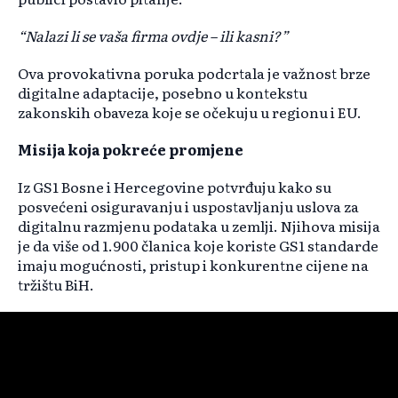
“Nalazi li se vaša firma ovdje – ili kasni?”
Ova provokativna poruka podcrtala je važnost brze
digitalne adaptacije, posebno u kontekstu
zakonskih obaveza koje se očekuju u regionu i EU.
Misija koja pokreće promjene
Iz GS1 Bosne i Hercegovine potvrđuju kako su
posvećeni osiguravanju i uspostavljanju uslova za
digitalnu razmjenu podataka u zemlji. Njihova misija
je da više od 1.900 članica koje koriste GS1 standarde
imaju mogućnosti, pristup i konkurentne cijene na
tržištu BiH.