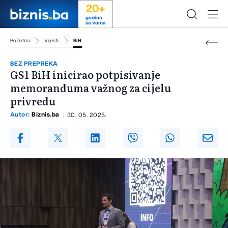
20+
godina
sa vama
Početna
Vijesti
BiH
BEZ PREPREKA
GS1 BiH inicirao potpisivanje
memoranduma važnog za cijelu
privredu
Autor:
Biznis.ba
30. 05. 2025.