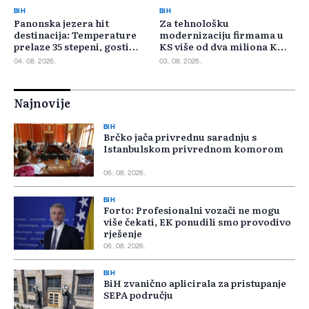
BIH
BIH
Panonska jezera hit
Za tehnološku
destinacija: Temperature
modernizaciju firmama u
prelaze 35 stepeni, gosti
KS više od dva miliona KM,
pristižu iz cijele regije
odbijeno 135 prijava
04. 08. 2026.
03. 08. 2026.
Najnovije
BIH
Brčko jača privrednu saradnju s
Istanbulskom privrednom komorom
06. 08. 2026.
BIH
Forto: Profesionalni vozači ne mogu
više čekati, EK ponudili smo provodivo
rješenje
06. 08. 2026.
BIH
BiH zvanično aplicirala za pristupanje
SEPA području