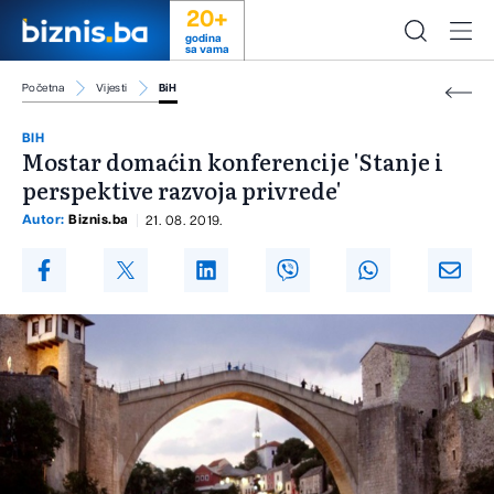
20+
godina
sa vama
Početna
Vijesti
BiH
BIH
Mostar domaćin konferencije 'Stanje i
perspektive razvoja privrede'
Autor:
Biznis.ba
21. 08. 2019.