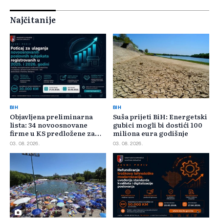
Najčitanije
BIH
BIH
Objavljena preliminarna
Suša prijeti BiH: Energetski
lista: 34 novoosnovane
gubici mogli bi dostići 100
firme u KS predložene za
miliona eura godišnje
400.000 KM poticaja
03. 08. 2026.
03. 08. 2026.