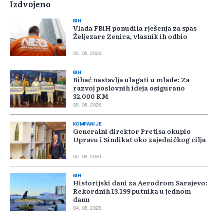
Izdvojeno
BIH
Vlada FBiH ponudila rješenja za spas
Željezare Zenica, vlasnik ih odbio
05. 08. 2026.
BIH
Bihać nastavlja ulagati u mlade: Za
razvoj poslovnih ideja osigurano
32.000 KM
05. 08. 2026.
KOMPANIJE
Generalni direktor Pretisa okupio
Upravu i Sindikat oko zajedničkog cilja
05. 08. 2026.
BIH
Historijski dani za Aerodrom Sarajevo:
Rekordnih 13.199 putnika u jednom
danu
04. 08. 2026.