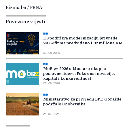
Biznis.ba / FENA
Povezane vijesti
BIH
KS podržava modernizaciju privrede:
Za 62 firme predviđeno 1,92 miliona KM
03. 08. 2026.
BIH
MoBizz 2026 u Mostaru okuplja
poslovne lidere: Fokus na inovacije,
kapital i konkurentnost
03. 08. 2026.
BIH
Ministarstvo za privredu BPK Goražde
podržalo 82 obrtnika
25. 07. 2026.