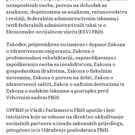
nezaposlenih osoba, porezu na dohodak sa
analizom, doprinosima sa analizom, računovodstvu
i reviziji, federalnim administrativnim taksama i
tarifi federalnih administrativnih taksi te o
Ekonomsko-socijalnom vijeću (ESV) FBiH.
Također, pripremljene su izmjene i dopune Zakona
o zdravstvenom osiguranju, Zakona o
profesionalnoj rehabilitaciji, osposobljavanju i
zapošljavanju osoba sa invaliditetom, Zakona o
gospodarskim društvima, Zakona o fiskalnim
sistemima, Zakona o porezu na dobit, Zakon o
zdravstvenoj zaštiti, Zakon o naftnim derivatima te
Zakona o sudskim taksama u postupku pred
Vrhovnim sudom FBiH.
UPFBiH je Vladi i Parlamentu FBiH uputilo i šest
inicijativa koje se odnose na direktno uključivanje
socijalnih partnera u izradu zakonskih prijedloga,
priopćeno je iz Udruženje poslodavaca FBiH.