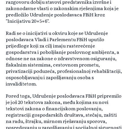
razgovoru dobiju stavovi predstavnika izvršne i
zakonodavne vlasti o zakonskim rješenjima koja je
predložilo Udruženje poslodavaca FBiH kroz
"Inicijativu 20+5+6".
Radi se o inicijativi u okviru koje se Udruženje
poslodavaca Vladi i Parlementu FBiH uputilo
prijedloge koji za cilj imaju rasterećenje
gospodarstva i poboljšanje poslovnog ambijenta, a
odnose ne na zakone o zdravstvenom osiguranju,
fiskalnim sistemima, cestovnom prometu,
privatizaciji poduzeća, profesionalnoj rehabilitaciji,
osposobljavanju i zapošljavanju osoba s
invaliditetom.
Pored toga, Udruženje poslodavaca FBiH pripremilo
je još 20 tekstova zakona, među kojima su novi
tekstovi zakona o financijskom poslovanju,
registraciji gospodarskih društava, stečaju, zaštiti
na radu, štrajku, mirnom rješavanju sporova,
posredovanju u zapošljavanju i socijalnoj sigurnosti