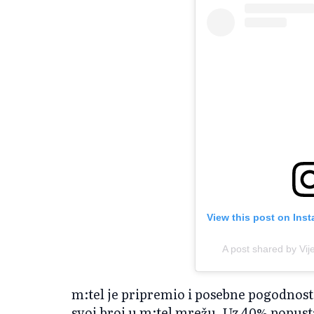
View this post on Ins
A post shared by Vije
m:tel je pripremio i posebne pogodnosti
svoj broj u m:tel mrežu. Uz 40% popus