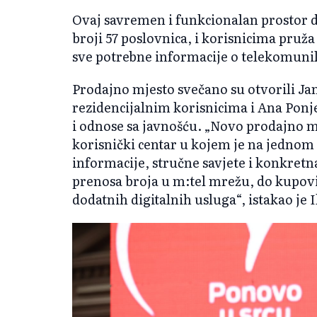
Ovaj savremen i funkcionalan prostor d
broji 57 poslovnica, i korisnicima pruž
sve potrebne informacije o telekomun
Prodajno mjesto svečano su otvorili Jan
rezidencijalnim korisnicima i Ana Ponj
i odnose sa javnošću. „Novo prodajno 
korisnički centar u kojem je na jednom
informacije, stručne savjete i konkretna
prenosa broja u m:tel mrežu, do kupovi
dodatnih digitalnih usluga“, istakao je I