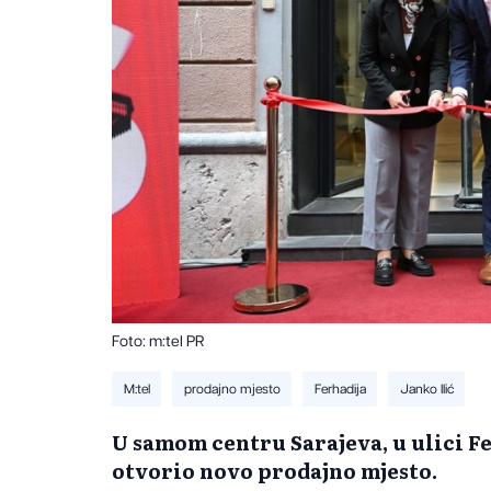
Foto: m:tel PR
M:tel
prodajno mjesto
Ferhadija
Janko Ilić
U samom centru Sarajeva, u ulici Fer
otvorio novo prodajno mjesto.