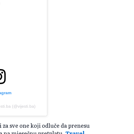
tagram
sti.ba (@vijesti.ba)
 za sve one koji odluče da prenesu
ta na mjesečnu pretplatu,
Travel