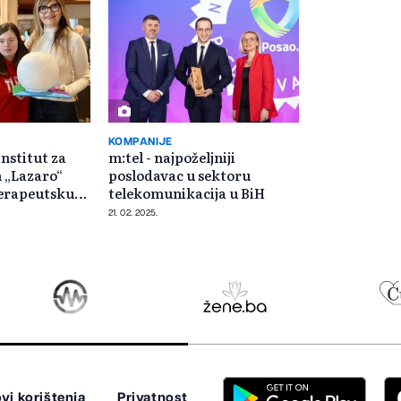
KOMPANIJE
nstitut za
m:tel - najpoželjniji
 „Lazaro“
poslodavac u sektoru
terapeutsku
telekomunikacija u BiH
21. 02. 2025.
vi korištenja
Privatnost