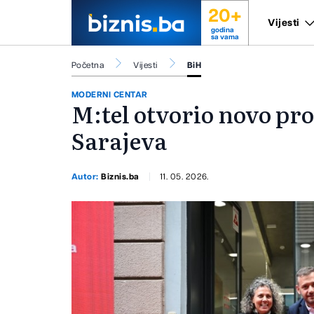
20+
Vijesti
godina
sa vama
Početna
Vijesti
BiH
MODERNI CENTAR
M:tel otvorio novo pr
Sarajeva
Autor:
Biznis.ba
11. 05. 2026.