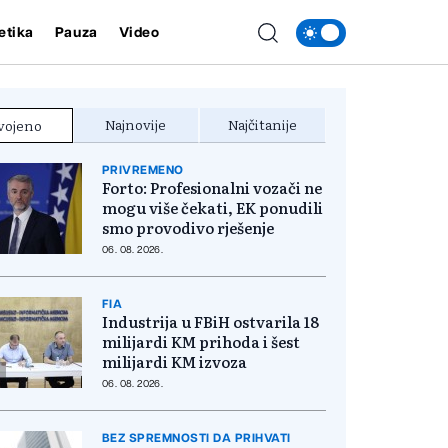
etika
Pauza
Video
Najnovije
Najčitanije
vojeno
PRIVREMENO
Forto: Profesionalni vozači ne
mogu više čekati, EK ponudili
smo provodivo rješenje
06. 08. 2026.
FIA
Industrija u FBiH ostvarila 18
milijardi KM prihoda i šest
milijardi KM izvoza
06. 08. 2026.
BEZ SPREMNOSTI DA PRIHVATI