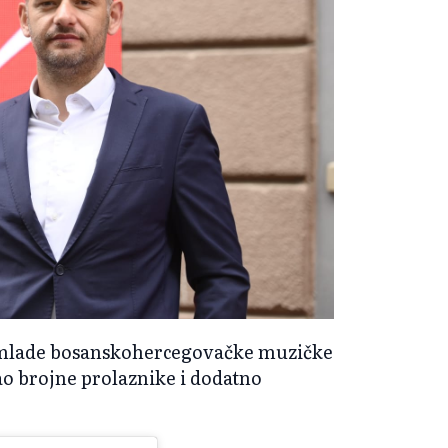
p mlade bosanskohercegovačke muzičke
ao brojne prolaznike i dodatno