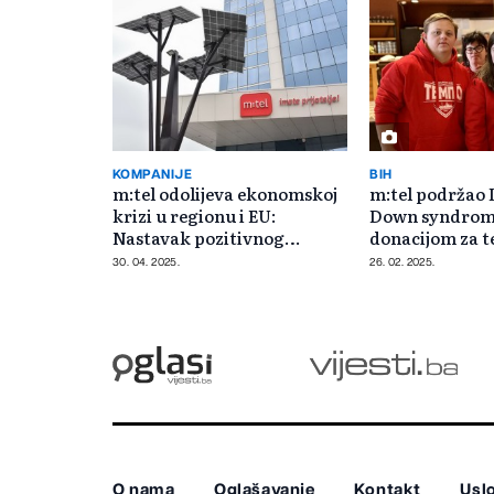
KOMPANIJE
BIH
m:tel odolijeva ekonomskoj
m:tel podržao I
krizi u regionu i EU:
Down syndrom
Nastavak pozitivnog
donacijom za 
poslovanja i u 2025.
opremu
30. 04. 2025.
26. 02. 2025.
O nama
Oglašavanje
Kontakt
Uslo