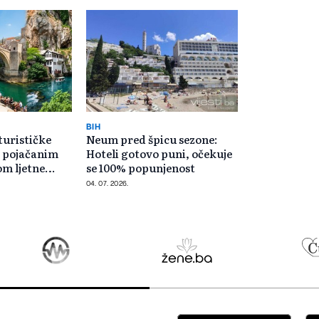
BIH
urističke
Neum pred špicu sezone:
d pojačanim
Hoteli gotovo puni, očekuje
m ljetne
se 100% popunjenost
04. 07. 2026.