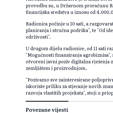
provedbu su, u Državnom proračunu Re
financijska sredstva u iznosu od 4.000.
Radionica počinje u 10 sati, a razgovar
planiranja i stručna podrška", te "Od id
održivosti".
U drugom dijelu radionice, od 11 sati ra
"Mogućnosti finansiranja agrobiznisa", 
otvoreni javni poziv digitalna rješenja
zemljištem i proizvodnjom.
"Pozivamo sve zainteresirane poljoprivr
iskoriste priliku za stjecanje novih zn
razvoja vlastitih projekata", stoji u pri
Povezane vijesti