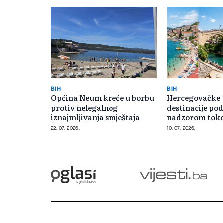
BIH
BIH
Općina Neum kreće u borbu
Hercegovačke t
protiv nelegalnog
destinacije po
iznajmljivanja smještaja
nadzorom toko
sezone
22. 07. 2026.
10. 07. 2026.