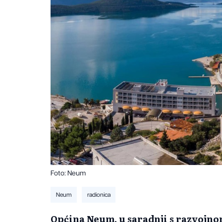
Foto: Neum
Neum
radionica
Općina Neum, u saradnji s razvojn