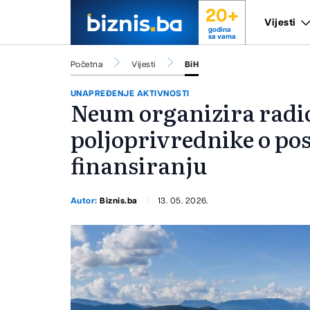
20+
Vijesti
godina
sa vama
Početna
Vijesti
BiH
UNAPREĐENJE AKTIVNOSTI
Neum organizira radi
poljoprivrednike o po
finansiranju
Autor:
Biznis.ba
13. 05. 2026.