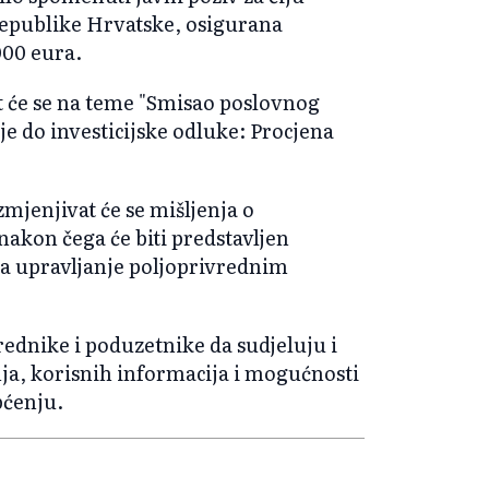
publike Hrvatske, osigurana
000 eura.
at će se na teme "Smisao poslovnog
eje do investicijske odluke: Procjena
zmjenjivat će se mišljenja o
nakon čega će biti predstavljen
 za upravljanje poljoprivrednim
ednike i poduzetnike da sudjeluju i
anja, korisnih informacija i mogućnosti
općenju.