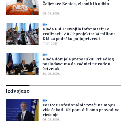
Željezare Zenica, vlasnik ih odbio
05. 08. 2026.
BIH
Vlada FBiH usvojila informaciju o
realizaciji ARCP projekta: 34 miliona
KM za podršku poljoprivredi
17. 07. 2026.
BIH
Vlada donijela preporuku: Prijedlog
poslodavcima da radnici ne rade u
četvrtak
30. 06. 2026.
Izdvojeno
BIH
Forto: Profesionalni vozači ne mogu
više čekati, EK ponudili smo provodivo
rješenje
06. 08. 2026.