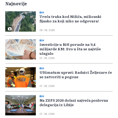
Najnovije
BIH
Treća traka kod Nišića, milionski
fijasko za koji niko ne odgovara!
08. 08. 2026.
BIH
Investicije u BiH porasle na 9,4
milijarde KM: Evo u šta se najviše
ulagalo
07. 08. 2026.
BIH
Ultimatum upravi: Radnici Željezare će
se zatvoriti u pogone
07. 08. 2026.
BIH
Na ZEPS 2026 dolazi najveća poslovna
delegacija iz Libije
07. 08. 2026.