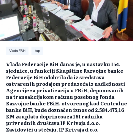
Vlada FBIH
top
Vlada Federacije BiH danas je, u nastavku 154.
sjednice, u funkciji Skupštine Razvojne banke
Federacije BiH odobrila da iz sredstava
ostvarenih prodajom preduzeća iz nadležnosti
Agencije za privatizaciju u FBiH, deponovanih
na transakcijskom računu posebnog fonda
Razvojne banke FBiH, otvorenog kod Centralne
banke BiH, bude doznačen iznos od 2.584.475,16
KM za uplatu doprinosa za 161 radnika
privrednih društava IP Krivaja d.o.o.
Zavidovići u stečaju, IP Krivaja d.o.o.