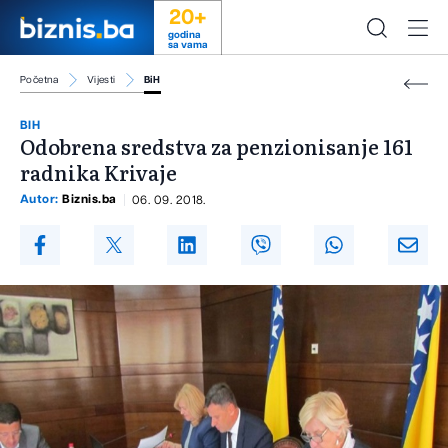
20+
godina
sa vama
Početna
Vijesti
BiH
BIH
Odobrena sredstva za penzionisanje 161
radnika Krivaje
Autor:
Biznis.ba
06. 09. 2018.