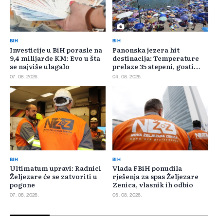
BIH
BIH
Investicije u BiH porasle na
Panonska jezera hit
9,4 milijarde KM: Evo u šta
destinacija: Temperature
se najviše ulagalo
prelaze 35 stepeni, gosti
pristižu iz cijele regije
07. 08. 2026.
04. 08. 2026.
BIH
BIH
Ultimatum upravi: Radnici
Vlada FBiH ponudila
Željezare će se zatvoriti u
rješenja za spas Željezare
pogone
Zenica, vlasnik ih odbio
07. 08. 2026.
05. 08. 2026.