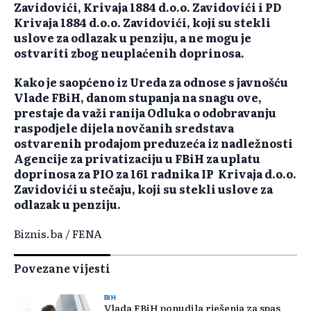
Zavidovići, Krivaja 1884 d.o.o. Zavidovići i PD
Krivaja 1884 d.o.o. Zavidovići, koji su stekli
uslove za odlazak u penziju, a ne mogu je
ostvariti zbog neuplaćenih doprinosa.
Kako je saopćeno iz Ureda za odnose s javnošću
Vlade FBiH, danom stupanja na snagu ove,
prestaje da važi ranija Odluka o odobravanju
raspodjele dijela novčanih sredstava
ostvarenih prodajom preduzeća iz nadležnosti
Agencije za privatizaciju u FBiH za uplatu
doprinosa za PIO za 161 radnika IP Krivaja d.o.o.
Zavidovići u stečaju, koji su stekli uslove za
odlazak u penziju.
Biznis.ba / FENA
Povezane vijesti
BIH
Vlada FBiH ponudila rješenja za spas