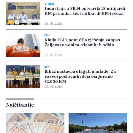
VIDEO
Industrija u FBiH ostvarila 18 milijardi
KM prihoda i šest milijardi KM izvoza
06. 08. 2026.
BIH
Vlada FBiH ponudila rješenja za spas
Željezare Zenica, vlasnik ih odbio
05. 08. 2026.
BIH
Bihać nastavlja ulagati u mlade: Za
razvoj poslovnih ideja osigurano
32.000 KM
05. 08. 2026.
Najčitanije