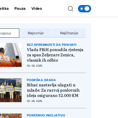
etika
Pauza
Video
Najnovije
Najčitanije
vojeno
BEZ SPREMNOSTI DA PRIHVATI
Vlada FBiH ponudila rješenja
za spas Željezare Zenica,
vlasnik ih odbio
05. 08. 2026.
PODRŠKA GRADA
Bihać nastavlja ulagati u
mlade: Za razvoj poslovnih
ideja osigurano 32.000 KM
05. 08. 2026.
POKRENUO INICIJATIVU