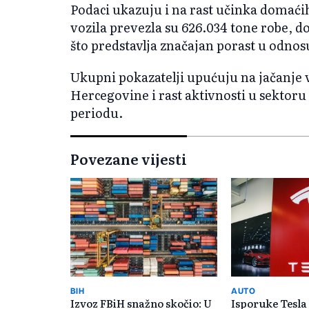
Podaci ukazuju i na rast učinka domać
vozila prevezla su 626.034 tone robe, do
što predstavlja značajan porast u odno
Ukupni pokazatelji upućuju na jačanje
Hercegovine i rast aktivnosti u sekto
periodu.
Povezane vijesti
BIH
AUTO
Izvoz FBiH snažno skočio: U
Isporuke Tesla 