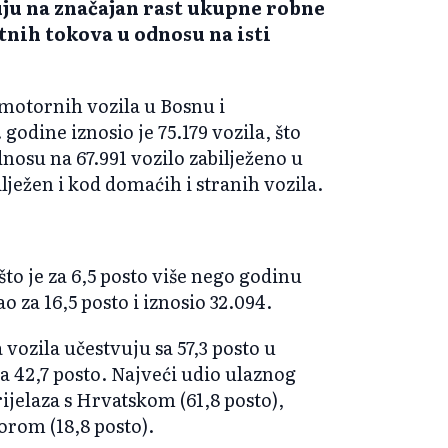
uju na značajan rast ukupne robne
tnih tokova u odnosu na isti
motornih vozila u Bosnu i
odine iznosio je 75.179 vozila, što
dnosu na 67.991 vozilo zabilježeno u
lježen i kod domaćih i stranih vozila.
što je za 6,5 posto više nego godinu
ao za 16,5 posto i iznosio 32.094.
ozila učestvuju sa 57,3 posto u
 42,7 posto. Najveći udio ulaznog
ijelaza s Hrvatskom (61,8 posto),
orom (18,8 posto).