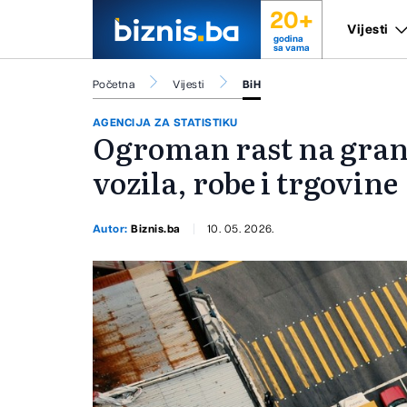
20+
Vijesti
godina
sa vama
Početna
Vijesti
BiH
AGENCIJA ZA STATISTIKU
Ogroman rast na gran
vozila, robe i trgovine
Autor:
Biznis.ba
10. 05. 2026.