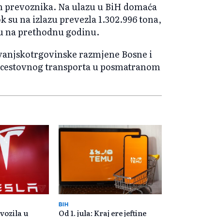
ih prevoznika. Na ulazu u BiH domaća
k su na izlazu prevezla 1.302.996 tona,
su na prethodnu godinu.
 vanjskotrgovinske razmjene Bosne i
ru cestovnog transporta u posmatranom
BIH
vozila u
Od 1. jula: Kraj ere jeftine