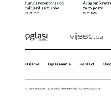
junu izvezeno više od
drugom kvatra
milijardu KM robe
za 25 posto
23. 07. 2026.
10. 07. 2026.
O nama
Oglašavanje
Kontakt
Uslo
© Copyright 2005. - 2026. Radio M Media Group.
Sva prava zadržana.