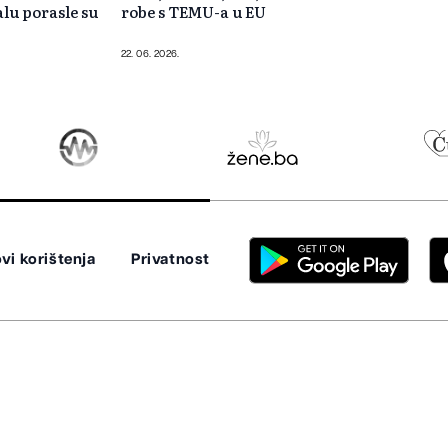
lu porasle su
robe s TEMU-a u EU
22. 06. 2026.
vi korištenja
Privatnost