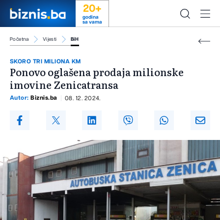
20+
godina
sa vama
Početna
Vijesti
BiH
SKORO TRI MILIONA KM
Ponovo oglašena prodaja milionske
imovine Zenicatransa
Autor:
Biznis.ba
08. 12. 2024.