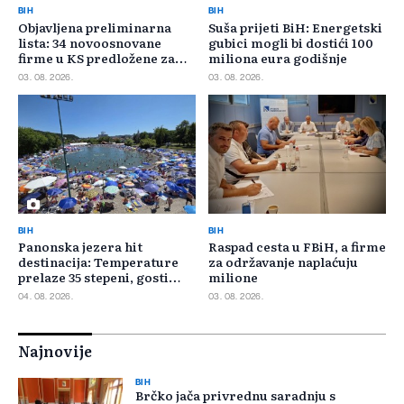
BIH
BIH
Objavljena preliminarna
Suša prijeti BiH: Energetski
lista: 34 novoosnovane
gubici mogli bi dostići 100
firme u KS predložene za
miliona eura godišnje
400.000 KM poticaja
03. 08. 2026.
03. 08. 2026.
BIH
BIH
Panonska jezera hit
Raspad cesta u FBiH, a firme
destinacija: Temperature
za održavanje naplaćuju
prelaze 35 stepeni, gosti
milione
pristižu iz cijele regije
04. 08. 2026.
03. 08. 2026.
Najnovije
BIH
Brčko jača privrednu saradnju s