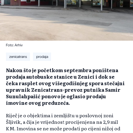
Foto: Arhiv
zenicatrans
prodaja
Nakon što je početkom septembra poništena
prodaja autobuske stanice u Zenici i dok se
čeka rasplet ovog višegodišnjeg spora stečajni
upravnik Zenicatrans-prevoz putnika Samir
Sunulahpašić ponovo je oglasio prodaju
imovine ovog preduzeća.
Riječ je o objektima i zemljištu u poslovnoj zoni
Šljivik, a čija je vrijednost procijenjena na 2,9 mil
KM. Imovina se ne može prodati po cijeni nižoj od