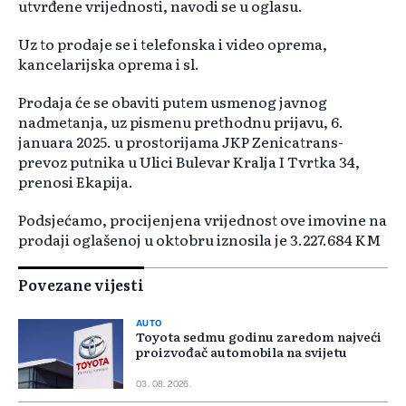
utvrđene vrijednosti, navodi se u oglasu.
Uz to prodaje se i telefonska i video oprema,
kancelarijska oprema i sl.
Prodaja će se obaviti putem usmenog javnog
nadmetanja, uz pismenu prethodnu prijavu, 6.
januara 2025. u prostorijama JKP Zenicatrans-
prevoz putnika u Ulici Bulevar Kralja I Tvrtka 34,
prenosi Ekapija.
Podsjećamo, procijenjena vrijednost ove imovine na
prodaji oglašenoj u oktobru iznosila je 3.227.684 KM
Povezane vijesti
AUTO
Toyota sedmu godinu zaredom najveći
proizvođač automobila na svijetu
03. 08. 2026.