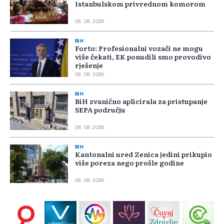
Istanbulskom privrednom komorom
06. 08. 2026.
BIH
Forto: Profesionalni vozači ne mogu
više čekati, EK ponudili smo provodivo
rješenje
06. 08. 2026.
BIH
BiH zvanično aplicirala za pristupanje
SEPA području
06. 08. 2026.
BIH
Kantonalni ured Zenica jedini prikupio
više poreza nego prošle godine
06. 08. 2026.