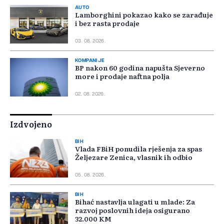
AUTO
Lamborghini pokazao kako se zarađuje
i bez rasta prodaje
03. 08. 2026.
KOMPANIJE
BP nakon 60 godina napušta Sjeverno
more i prodaje naftna polja
02. 08. 2026.
Izdvojeno
BIH
Vlada FBiH ponudila rješenja za spas
Željezare Zenica, vlasnik ih odbio
05. 08. 2026.
BIH
Bihać nastavlja ulagati u mlade: Za
razvoj poslovnih ideja osigurano
32.000 KM