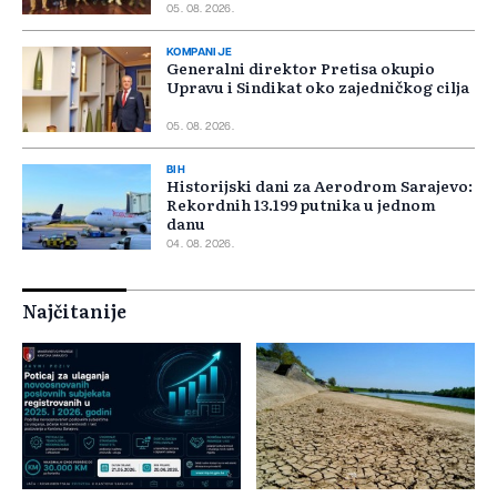
05. 08. 2026.
KOMPANIJE
Generalni direktor Pretisa okupio
Upravu i Sindikat oko zajedničkog cilja
05. 08. 2026.
BIH
Historijski dani za Aerodrom Sarajevo:
Rekordnih 13.199 putnika u jednom
danu
04. 08. 2026.
Najčitanije