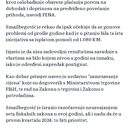
kroz oslobađanje obaveze plaćanja poreza na
dohodak i doprinosa na predviđeno povećanje
prihoda, navodi FENA.
Smailbegović je rekao da ipak očekuje da se ponove
problemi od prošle godine kad je u pitanju bila ta ista
inicijativa sa isplatom pomoći od 1.080 KM.
Izjavio je da nisu zadovoljni rezultatima saradnje s
vlastima na bilo kojem nivou u godini na izmaku,
iako je određeni napredak postignut.
Kao dobar primjer naveo je nedavno "zamrzavanje
cijena" koje su dogovorili s Ministarstvom trgovine
FBiH, te rad na Zakonu o trgovini i Zakonu o
potrošačima.
Smailbegović je izrazio razočarenje neusvajanjem
seta fiskalnih zakona u ovoj godini, ali i nadu da će u
prvom kvartalu 2024. to biti prioritet.