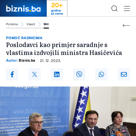
20+
godina
sa vama
Početna
Vijesti
BiH
POMOĆ RADNICIMA
Poslodavci kao primjer saradnje s
vlastima izdvojili ministra Hasičevića
Autor:
Biznis.ba
21. 12. 2023.