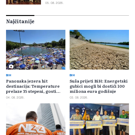
05. 08. 2026.
Najčitanije
BIH
BIH
Panonska jezera hit
Suša prijeti BiH: Energetski
destinacija: Temperature
gubici mogli bi dostići 100
prelaze 35 stepeni, gosti
miliona eura godišnje
pristižu iz cijele regije
04. 08. 2026.
03. 08. 2026.