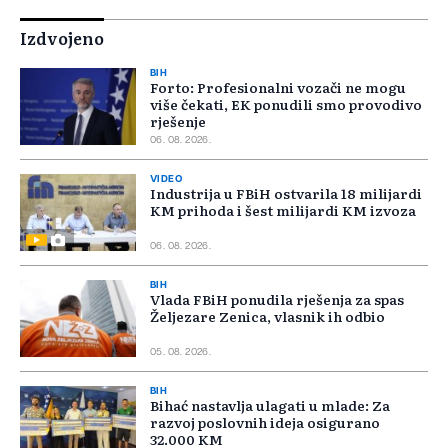
Izdvojeno
BIH
Forto: Profesionalni vozači ne mogu
više čekati, EK ponudili smo provodivo
rješenje
06. 08. 2026.
VIDEO
Industrija u FBiH ostvarila 18 milijardi
KM prihoda i šest milijardi KM izvoza
06. 08. 2026.
BIH
Vlada FBiH ponudila rješenja za spas
Željezare Zenica, vlasnik ih odbio
05. 08. 2026.
BIH
Bihać nastavlja ulagati u mlade: Za
razvoj poslovnih ideja osigurano
32.000 KM