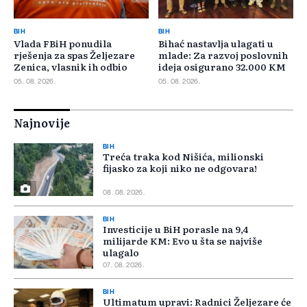
BIH
BIH
Vlada FBiH ponudila
Bihać nastavlja ulagati u
rješenja za spas Željezare
mlade: Za razvoj poslovnih
Zenica, vlasnik ih odbio
ideja osigurano 32.000 KM
05. 08. 2026.
05. 08. 2026.
Najnovije
BIH
Treća traka kod Nišića, milionski
fijasko za koji niko ne odgovara!
08. 08. 2026.
BIH
Investicije u BiH porasle na 9,4
milijarde KM: Evo u šta se najviše
ulagalo
07. 08. 2026.
BIH
Ultimatum upravi: Radnici Željezare će