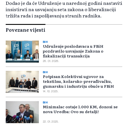
Dodao je da će Udruženje u narednoj godini nastaviti
insistirati na usvajanju seta zakona o liberalizaciji
tržišta rada i zapošljavanju stranih radnika.
Povezane vijesti
BIH
Udruženje poslodavaca u FBiH
pozdravilo usvajanje Zakona o
fiskalizaciji transakcija
26. 01. 2026.
BIH
Potpisan Kolektivni ugovor za
tekstilnu, kožarsko-prerađivačku,
gumarsku i industriju obuće u FBiH
14. 10. 2025.
BIH
Minimalac ostaje 1.000 KM, donosi se
nova Uredba: Ovo su detalji!
22. 01. 2025.