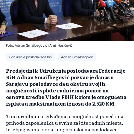
Foto: Adnan Smailbegović i Amir Hasičević
udruženje poslodavaca bih
Adnan Smailbegović
Predsjednik Udruženja poslodavaca Federacije
BiH Adnan Smailbegović pozvao je danas u
Sarajevu poslodavce da u okviru svojih
mogućnosti isplate radnicima pomoć na
osnovu uredbe Vlade FBiH kojom je omogućena
isplata u maksimalnom iznosu do 2.520 KM.
Tom uredbom predviđena je mogućnost povećanja
prihoda zaposlenika u svrhu zaštite radnih mjesta,
te izbjegavanje dodatnog pritiska na poslodavce