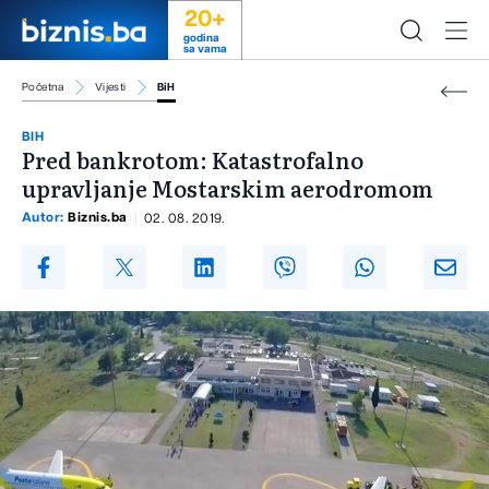
20+
godina
sa vama
Početna
Vijesti
BiH
BIH
Pred bankrotom: Katastrofalno
upravljanje Mostarskim aerodromom
Autor:
Biznis.ba
02. 08. 2019.