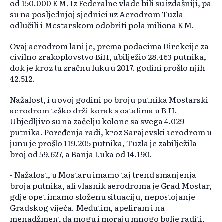
od 150.000 KM. Iz Federalne vlade bili su izdašniji, pa
su na posljednjoj sjednici uz Aerodrom Tuzla
odlučili i Mostarskom odobriti pola miliona KM.
Ovaj aerodrom lani je, prema podacima Direkcije za
civilno zrakoplovstvo BiH, ubilježio 28.463 putnika,
dok je kroz tu zračnu luku u 2017. godini prošlo njih
42.512.
Nažalost, i u ovoj godini po broju putnika Mostarski
aerodrom teško drži korak s ostalima u BiH.
Ubjedljivo su na začelju kolone sa svega 4.029
putnika. Poređenja radi, kroz Sarajevski aerodrom u
junu je prošlo 119.205 putnika, Tuzla je zabilježila
broj od 59.627, a Banja Luka od 14.190.
- Nažalost, u Mostaru imamo taj trend smanjenja
broja putnika, ali vlasnik aerodroma je Grad Mostar,
gdje opet imamo složenu situaciju, nepostojanje
Gradskog vijeća. Međutim, apeliram i na
menadžment da mogu i moraju mnogo bolje raditi,