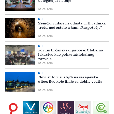
delegacija iz Libije
07. 08. 2026.
BIH
Zenički rudari ne odustaju: 11 radnika
treću noć ostalo u jami „Raspotočje“
07. 08. 2026.
BIH
Forum brčanske dijaspore: Globalno
iskustvo kao pokretač lokalnog
razvoja
07. 08. 2026.
BIH
Novi autobusi stigli na sarajevske
ulice: Evo koje linije su dobile vozila
07. 08. 2026.