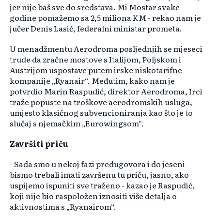
jer nije baš sve do sredstava. Mi Mostar svake
godine pomažemo sa 2,5 miliona KM - rekao nam je
jučer Denis Lasić, federalni ministar prometa.
U menadžmentu Aerodroma posljednjih se mjeseci
trude da zračne mostove s Italijom, Poljskom i
Austrijom uspostave putem irske niskotarifne
kompanije „Ryanair“. Međutim, kako nam je
potvrdio Marin Raspudić, direktor Aerodroma, Irci
traže popuste na troškove aerodromskih usluga,
umjesto klasičnog subvencioniranja kao što je to
slučaj s njemačkim „Eurowingsom“.
Završiti priču
- Sada smo u nekoj fazi predugovora i do jeseni
bismo trebali imati završenu tu priču, jasno, ako
uspijemo ispuniti sve traženo - kazao je Raspudić,
koji nije bio raspoložen iznositi više detalja o
aktivnostima s „Ryanairom“.