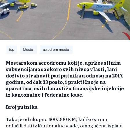
top
Mostar
aerodrom mostar
Mostarskom aerodromu koji je, uprkos silnim
subvencijama sa skoro svih nivoa vlasti, lani
doživio strahovit pad putnika u odnosu na 2017.
godinu, od čak 33 posto, i praktično je na
aparatima, ovih dana stižu finansijske injekcije
iz kantonalne i federalne kase.
Broj putnika
Tako je od ukupno 600.000 KM, koliko su mu
odlučili dati iz Kantonalne vlade, omogućena isplata