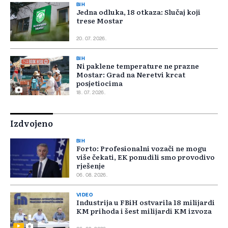
BIH
Jedna odluka, 18 otkaza: Slučaj koji
trese Mostar
20. 07. 2026.
BIH
Ni paklene temperature ne prazne
Mostar: Grad na Neretvi krcat
posjetiocima
18. 07. 2026.
Izdvojeno
BIH
Forto: Profesionalni vozači ne mogu
više čekati, EK ponudili smo provodivo
rješenje
06. 08. 2026.
VIDEO
Industrija u FBiH ostvarila 18 milijardi
KM prihoda i šest milijardi KM izvoza