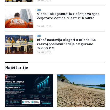
06. 08. 2026.
BIH
Vlada FBiH ponudila rješenja za spas
Željezare Zenica, vlasnik ih odbio
05. 08. 2026.
BIH
Bihać nastavlja ulagati u mlade: Za
razvoj poslovnih ideja osigurano
32.000 KM
05. 08. 2026.
Najčitanije