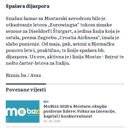
Spašava dijaspora
Snažan šamar za Mostarski aerodrom bilo je
otkazivanje letova „Eurowingsa“ tokom zimske
sezone za Diseldorf i Štutgart, a jedina linija koja je
ostala, prema Zagrebu „Croatia Airlinesa“, imala je
slabo punjenje. Od maja, pak, avioni u Njemačku
ponovo lete i, praktično, te linije spašava bh.
dijaspora. Uz ove, aktivna je i linija Mostar - Bejrut te
nešto čarter-letova za Italiju.
Biznis.ba / Avaz
Povezane vijesti
BIH
MoBizz 2026 u Mostaru okuplja
poslovne lidere: Fokus na inovacije,
kapital i konkurentnost
03. 08. 2026.