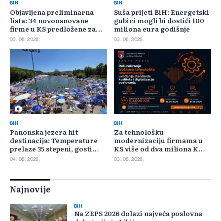
BIH
BIH
Objavljena preliminarna
Suša prijeti BiH: Energetski
lista: 34 novoosnovane
gubici mogli bi dostići 100
firme u KS predložene za
miliona eura godišnje
400.000 KM poticaja
03. 08. 2026.
03. 08. 2026.
BIH
BIH
Panonska jezera hit
Za tehnološku
destinacija: Temperature
modernizaciju firmama u
prelaze 35 stepeni, gosti
KS više od dva miliona KM,
pristižu iz cijele regije
odbijeno 135 prijava
04. 08. 2026.
03. 08. 2026.
Najnovije
BIH
Na ZEPS 2026 dolazi najveća poslovna