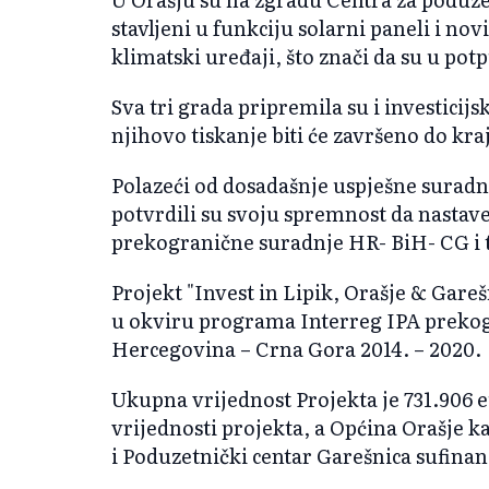
stavljeni u funkciju solarni paneli i nov
klimatski uređaji, što znači da su u pot
Sva tri grada pripremila su i investicijs
njihovo tiskanje biti će završeno do kra
Polazeći od dosadašnje uspješne suradn
potvrdili su svoju spremnost da nastav
prekogranične suradnje HR- BiH- CG i to 
Projekt "Invest in Lipik, Orašje & Gare
u okviru programa Interreg IPA prekog
Hercegovina – Crna Gora 2014. – 2020.
Ukupna vrijednost Projekta je 731.906 e
vrijednosti projekta, a Općina Orašje ka
i Poduzetnički centar Garešnica sufinanc