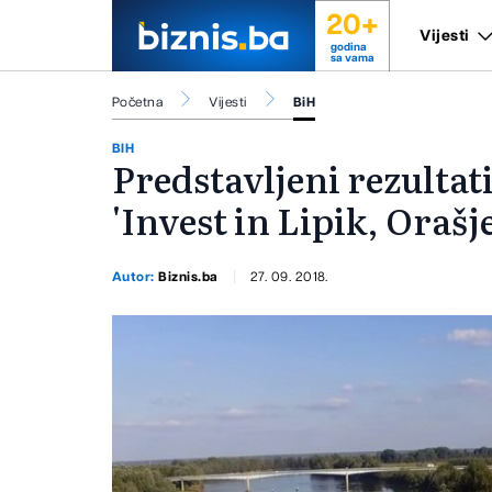
20+
Vijesti
godina
sa vama
Početna
Vijesti
BiH
BIH
Predstavljeni rezultat
'Invest in Lipik, Orašj
Autor:
Biznis.ba
27. 09. 2018.