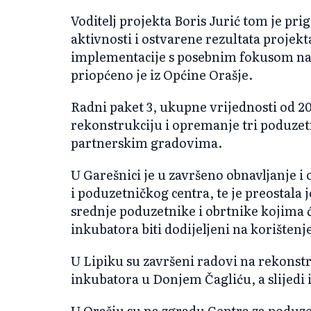
Voditelj projekta Boris Jurić tom je p
aktivnosti i ostvarene rezultata proje
implementacije s posebnim fokusom na 
priopćeno je iz Općine Orašje.
Radni paket 3, ukupne vrijednosti od 
rekonstrukciju i opremanje tri poduzetn
partnerskim gradovima.
U Garešnici je u završeno obnavljanje 
i poduzetničkog centra, te je preostala 
srednje poduzetnike i obrtnike kojima 
inkubatora biti dodijeljeni na korišten
U Lipiku su završeni radovi na rekonst
inkubatora u Donjem Čagliću, a slijedi
U Orašju su na zgradu Centra za poduzet