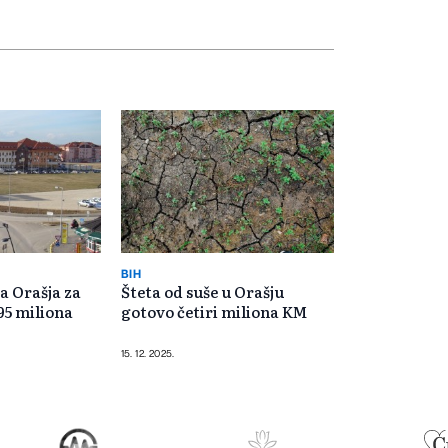
BIH
a Orašja za
Šteta od suše u Orašju
,95 miliona
gotovo četiri miliona KM
15. 12. 2025.