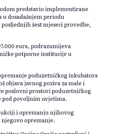
rigodom predstavio implementirane
kta u dosadašnjem periodu
posljednjih šest mjeseci provedbe,
207.000 eura, podrazumijeva
ičke potporne institucije u
i opremanje poduzetničkog inkubatora
još objava javnog poziva za male i
će poslovni prostori poduzetničkog
je pod povoljnim uvjetima.
rukciji i opremanju njihovog
 i njegovo opremanje.
ništvo Općine Orašje postavljeni i