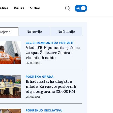
etika
Pauza
Video
Najnovije
Najčitanije
vojeno
BEZ SPREMNOSTI DA PRIHVATI
Vlada FBiH ponudila rješenja
za spas Željezare Zenica,
vlasnik ih odbio
05. 08. 2026.
PODRŠKA GRADA
Bihać nastavlja ulagati u
mlade: Za razvoj poslovnih
ideja osigurano 32.000 KM
05. 08. 2026.
POKRENUO INICIJATIVU