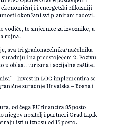
i ekonomičniji i energetski efikasniji
punosti okončani svi planirani radovi.
ke vodiče, te smjernice za izvoznike, a
ja rujna.
je, sva tri gradonačelnika/načelnika
e suradnju i na predstojećem 2. Pozivu
u oblasti turizma i socijalne zaštite.
šnica" – Invest in LOG implementira se
ranične suradnje Hrvatska – Bosna i
ura, od čega EU financira 85 posto
o njegov nositelj i partneri Grad Lipik
iraju isti u iznosu od 15 posto.