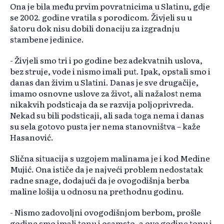
Ona je bila među prvim povratnicima u Slatinu, gdje
se 2002. godine vratila s porodicom. Živjeli su u
šatoru dok nisu dobili donaciju za izgradnju
stambene jedinice.
- Živjeli smo tri i po godine bez adekvatnih uslova,
bez struje, vode i nismo imali put. Ipak, opstali smo i
danas dan živim u Slatini. Danas je sve drugačije,
imamo osnovne uslove za život, ali nažalost nema
nikakvih podsticaja da se razvija poljoprivreda.
Nekad su bili podsticaji, ali sada toga nema i danas
su sela gotovo pusta jer nema stanovništva – kaže
Hasanović.
Slična situacija s uzgojem malinama je i kod Medine
Mujić. Ona ističe da je najveći problem nedostatak
radne snage, dodajući da je ovogodišnja berba
maline lošija u odnosu na prethodnu godinu.
- Nismo zadovoljni ovogodišnjom berbom, prošle
godine smo imali tonu i osamsto, a ove godine tonu i