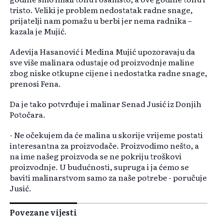
tristo. Veliki je problem nedostatak radne snage,
prijatelji nam pomažu u berbi jer nema radnika –
kazala je Mujić.
Adevija Hasanović i Medina Mujić upozoravaju da
sve više malinara odustaje od proizvodnje maline
zbog niske otkupne cijene i nedostatka radne snage,
prenosi Fena.
Da je tako potvrđuje i malinar Senad Jusić iz Donjih
Potočara.
- Ne očekujem da će malina u skorije vrijeme postati
interesantna za proizvodače. Proizvodimo nešto, a
na ime našeg proizvoda se ne pokriju troškovi
proizvodnje. U budućnosti, supruga i ja ćemo se
baviti malinarstvom samo za naše potrebe - poručuje
Jusić.
Povezane vijesti