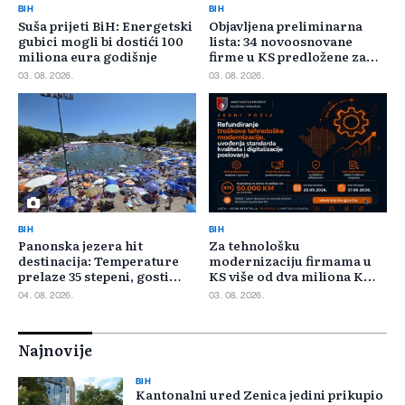
BIH
BIH
Suša prijeti BiH: Energetski
Objavljena preliminarna
gubici mogli bi dostići 100
lista: 34 novoosnovane
miliona eura godišnje
firme u KS predložene za
400.000 KM poticaja
03. 08. 2026.
03. 08. 2026.
BIH
BIH
Panonska jezera hit
Za tehnološku
destinacija: Temperature
modernizaciju firmama u
prelaze 35 stepeni, gosti
KS više od dva miliona KM,
pristižu iz cijele regije
odbijeno 135 prijava
04. 08. 2026.
03. 08. 2026.
Najnovije
BIH
Kantonalni ured Zenica jedini prikupio