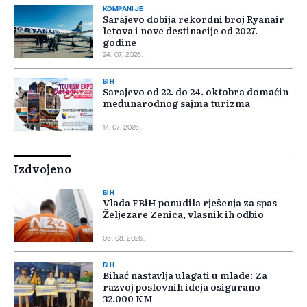
KOMPANIJE
Sarajevo dobija rekordni broj Ryanair
letova i nove destinacije od 2027.
godine
24. 07. 2026.
BIH
Sarajevo od 22. do 24. oktobra domaćin
međunarodnog sajma turizma
17. 07. 2026.
Izdvojeno
BIH
Vlada FBiH ponudila rješenja za spas
Željezare Zenica, vlasnik ih odbio
05. 08. 2026.
BIH
Bihać nastavlja ulagati u mlade: Za
razvoj poslovnih ideja osigurano
32.000 KM