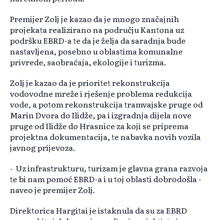
Premijer Zolj je kazao da je mnogo značajnih
projekata realizirano na području Kantona uz
podršku EBRD-a te da je želja da saradnja bude
nastavljena, posebno u oblastima komunalne
privrede, saobraćaja, ekologije i turizma.
Zolj je kazao da je prioritet rekonstrukcija
vodovodne mreže i rješenje problema redukcija
vode, a potom rekonstrukcija tramvajske pruge od
Marin Dvora do Ilidže, pa i izgradnja dijela nove
pruge od Ilidže do Hrasnice za koji se priprema
projektna dokumentacija, te nabavka novih vozila
javnog prijevoza.
- Uz infrastrukturu, turizam je glavna grana razvoja
te bi nam pomoć EBRD-a i u toj oblasti dobrodošla -
naveo je premijer Zolj.
Direktorica Hargitai je istaknula da su za EBRD