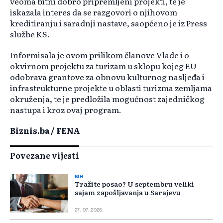
veoma bitni dobro pripremljeni projekti, te je
iskazala interes da se razgovori o njihovom
kreditiranju i saradnji nastave, saopćeno je iz Press
službe KS.
Informisala je ovom prilikom članove Vlade i o
okvirnom projektu za turizam u sklopu kojeg EU
odobrava grantove za obnovu kulturnog nasljeđa i
infrastrukturne projekte u oblasti turizma zemljama
okruženja, te je predložila mogućnost zajedničkog
nastupa i kroz ovaj program.
Biznis.ba / FENA
Povezane vijesti
BIH
Tražite posao? U septembru veliki
sajam zapošljavanja u Sarajevu
27. 07. 2026.