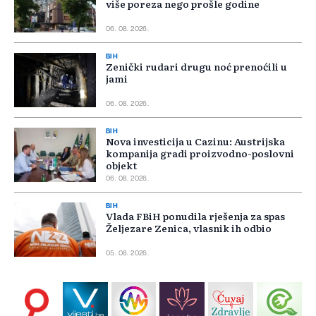
više poreza nego prošle godine
06. 08. 2026.
BIH
Zenički rudari drugu noć prenoćili u
jami
06. 08. 2026.
BIH
Nova investicija u Cazinu: Austrijska
kompanija gradi proizvodno-poslovni
objekt
06. 08. 2026.
BIH
Vlada FBiH ponudila rješenja za spas
Željezare Zenica, vlasnik ih odbio
05. 08. 2026.