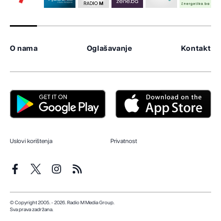
O nama
Oglašavanje
Kontakt
Uslovi korištenja
Privatnost
© Copyright 2005. - 2026. Radio M Media Group.
Sva prava zadržana.