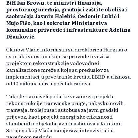
BiH Ian Brown, te ministri finansija,
prostornog uređenja, građenja i zaštite okoliša i
saobraćaja Jasmin Halebić, Čedomir Lukić i
Mujo Fišo, kao i sekretar Ministarstva
komunalne privrede i infrastrukture Adelina
Džanković.
Članovi Vlade informisali su direktoricu Hargitai o
svim aktivnostima koje se provode u vezi sa
projektom rekonstrukcije vodovodne i
kanalizacione mreže a koje su preduslov za
implementaciju prve tranše kredita EBRD-a u iznosu
od 10 miliona eura i početak radova.
Također su naveli podatke vezane za projekte
rekonstrukcije tramvajske pruge, nabavku novih
tramvaja, trolejbusa i autobusa za javni gradski
prijevoz, kao i projekt energijske efikasnosti
stambenih i objekata javnih ustanova u Kantonu
Sarajevo koji Vlada namjerava intenzivirati u
narednom periodu.