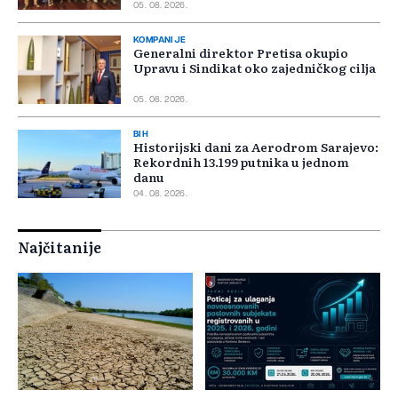
05. 08. 2026.
KOMPANIJE
Generalni direktor Pretisa okupio
Upravu i Sindikat oko zajedničkog cilja
05. 08. 2026.
BIH
Historijski dani za Aerodrom Sarajevo:
Rekordnih 13.199 putnika u jednom
danu
04. 08. 2026.
Najčitanije