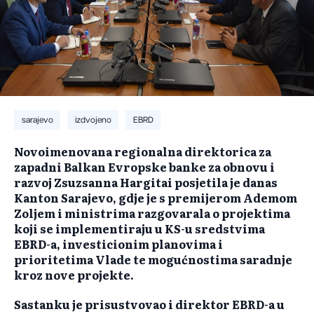
sarajevo
izdvojeno
EBRD
Novoimenovana regionalna direktorica za
zapadni Balkan Evropske banke za obnovu i
razvoj Zsuzsanna Hargitai posjetila je danas
Kanton Sarajevo, gdje je s premijerom Ademom
Zoljem i ministrima razgovarala o projektima
koji se implementiraju u KS-u sredstvima
EBRD-a, investicionim planovima i
prioritetima Vlade te mogućnostima saradnje
kroz nove projekte.
Sastanku je prisustvovao i direktor EBRD-a u