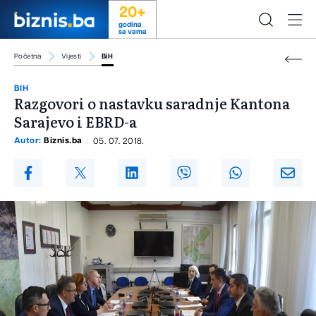
20+
godina
sa vama
Početna
Vijesti
BiH
BIH
Razgovori o nastavku saradnje Kantona
Sarajevo i EBRD-a
Autor:
Biznis.ba
05. 07. 2018.