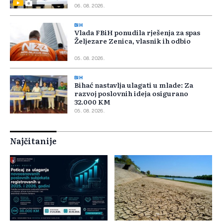
06. 08. 2026.
BIH
Vlada FBiH ponudila rješenja za spas
Željezare Zenica, vlasnik ih odbio
05. 08. 2026.
BIH
Bihać nastavlja ulagati u mlade: Za
razvoj poslovnih ideja osigurano
32.000 KM
05. 08. 2026.
Najčitanije