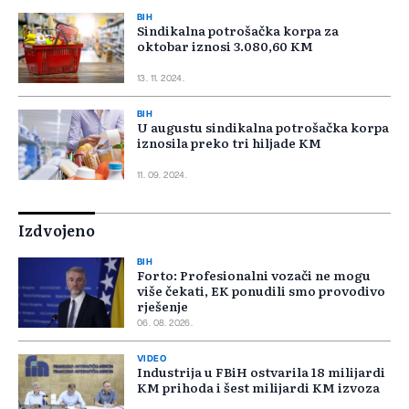
BIH
Sindikalna potrošačka korpa za
oktobar iznosi 3.080,60 KM
13. 11. 2024.
BIH
U augustu sindikalna potrošačka korpa
iznosila preko tri hiljade KM
11. 09. 2024.
Izdvojeno
BIH
Forto: Profesionalni vozači ne mogu
više čekati, EK ponudili smo provodivo
rješenje
06. 08. 2026.
VIDEO
Industrija u FBiH ostvarila 18 milijardi
KM prihoda i šest milijardi KM izvoza