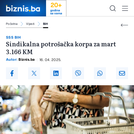
20+
godina
sa vama
Početna
Vijesti
BiH
SSS BIH
Sindikalna potrošačka korpa za mart
3.166 KM
Autor:
Biznis.ba
16. 04. 2025.