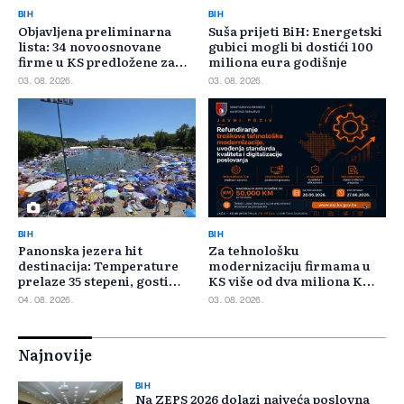
BIH
BIH
Objavljena preliminarna
Suša prijeti BiH: Energetski
lista: 34 novoosnovane
gubici mogli bi dostići 100
firme u KS predložene za
miliona eura godišnje
400.000 KM poticaja
03. 08. 2026.
03. 08. 2026.
BIH
BIH
Panonska jezera hit
Za tehnološku
destinacija: Temperature
modernizaciju firmama u
prelaze 35 stepeni, gosti
KS više od dva miliona KM,
pristižu iz cijele regije
odbijeno 135 prijava
04. 08. 2026.
03. 08. 2026.
Najnovije
BIH
Na ZEPS 2026 dolazi najveća poslovna