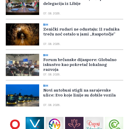
delegacija iz Libije
07. 08. 2026.
BIH
Zenički rudari ne odustaju: 11 radnika
treću noć ostalo u jami „Raspotočje“
07. 08. 2026.
BIH
Forum brčanske dijaspore: Globalno
iskustvo kao pokretač lokalnog
razvoja
07. 08. 2026.
BIH
Novi autobusi stigli na sarajevske
ulice: Evo koje linije su dobile vozila
07. 08. 2026.