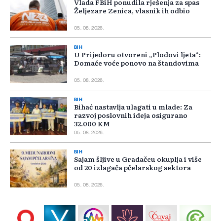
Vlada FBiH ponudila rješenja za spas
Željezare Zenica, vlasnik ih odbio
05. 08. 2026.
BIH
U Prijedoru otvoreni „Plodovi ljeta“:
Domaće voće ponovo na štandovima
05. 08. 2026.
BIH
Bihać nastavlja ulagati u mlade: Za
razvoj poslovnih ideja osigurano
32.000 KM
05. 08. 2026.
BIH
Sajam šljive u Gradačcu okuplja i više
od 20 izlagača pčelarskog sektora
05. 08. 2026.