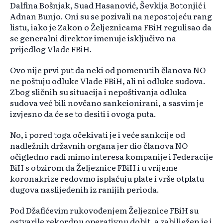
Dalfina Bošnjak, Suad Hasanović, Ševkija Botonjić i
Adnan Bunjo. Oni su se pozivali na nepostojeću rang
listu, iako je Zakon o Željeznicama FBiH regulisao da
se generalni direktor imenuje isključivo na
prijedlog Vlade FBiH.
Ovo nije prvi put da neki od pomenutih članova NO
ne poštuju odluke Vlade FBiH, ali ni odluke sudova.
Zbog sličnih su situacija i nepoštivanja odluka
sudova već bili novčano sankcionirani, a sasvim je
izvjesno da će se to desiti i ovoga puta.
No, i pored toga očekivati je i veće sankcije od
nadležnih državnih organa jer dio članova NO
očigledno radi mimo interesa kompanije i Federacije
BiH s obzirom da Željeznice FBiH i u vrijeme
koronakrize redovmo isplaćuju plate i vrše otplatu
dugova naslijeđenih iz ranijih perioda.
Pod Džafićevim rukovođenjem Željeznice FBiH su
ostvarile rekordnu operativnu dobit, a zabilježen je i