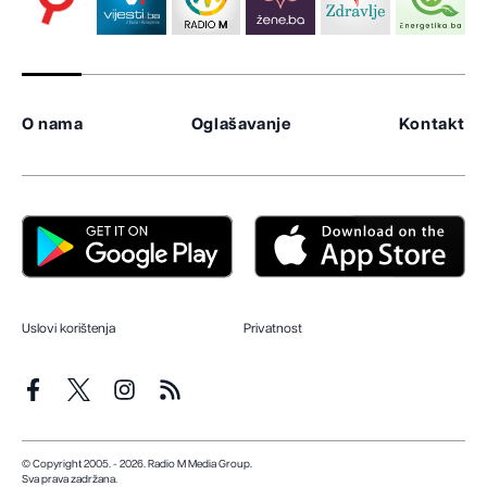
O nama
Oglašavanje
Kontakt
Uslovi korištenja
Privatnost
© Copyright 2005. - 2026. Radio M Media Group.
Sva prava zadržana.