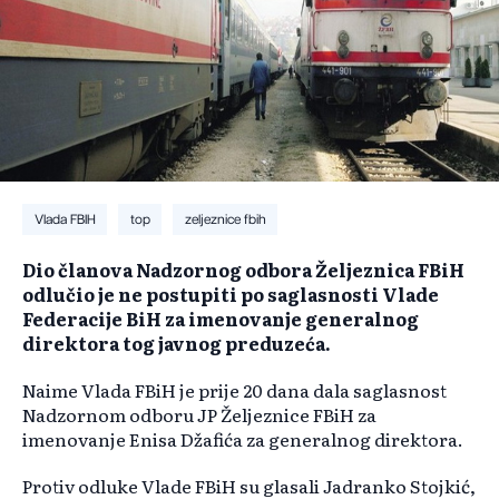
Vlada FBIH
top
zeljeznice fbih
Dio članova Nadzornog odbora Željeznica FBiH
odlučio je ne postupiti po saglasnosti Vlade
Federacije BiH za imenovanje generalnog
direktora tog javnog preduzeća.
Naime Vlada FBiH je prije 20 dana dala saglasnost
Nadzornom odboru JP Željeznice FBiH za
imenovanje Enisa Džafića za generalnog direktora.
Protiv odluke Vlade FBiH su glasali Jadranko Stojkić,