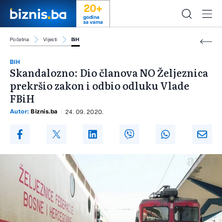
20+
godina
sa vama
Početna
Vijesti
BiH
BIH
Skandalozno: Dio članova NO Željeznica
prekršio zakon i odbio odluku Vlade
FBiH
Autor:
Biznis.ba
24. 09. 2020.