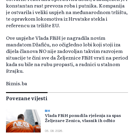
konstantan rast prevoza roba i putnika. Kompanija
je ostvarila i veliki uspjeh na međunarodnom tržištu,
te opravkom lokomotiva iz Hrvatske stekla i
referencu za tržište EU.
Ove uspjehe Vlada FBiH je nagradila novim
mandatom Džafiću, no očigledno lobi koji stoji iza
dijela članova NO nije zadovoljan takvim razvojem
situacije te čini sve da Željeznice FBiH vrati na period
kada su bile na rubu propasti, a radnici u stalnom
štrajku.
Biznis.ba
Povezane vijesti
BIH
Vlada FBiH ponudila rješenja za spas
Željezare Zenica, vlasnik ih odbio
05. 08. 2026.