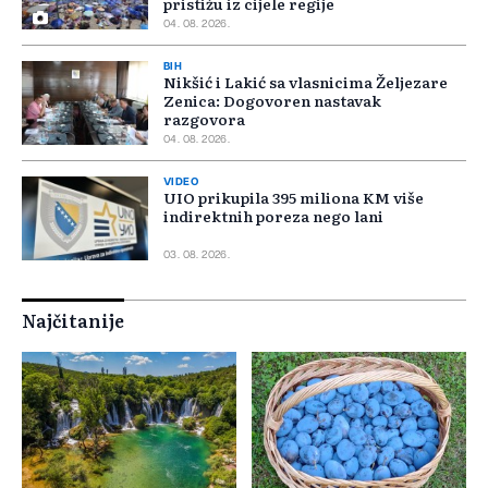
pristižu iz cijele regije
04. 08. 2026.
BIH
Nikšić i Lakić sa vlasnicima Željezare
Zenica: Dogovoren nastavak
razgovora
04. 08. 2026.
VIDEO
UIO prikupila 395 miliona KM više
indirektnih poreza nego lani
03. 08. 2026.
Najčitanije