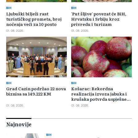
BIH
BIH
Ljubuški bilježi rast
'Put šljive' povezat će BiH,
turističkog prometa, broj
Hrvatsku i Srbiju kroz
noćenja veći za 10 posto
privredu i turizam
01. 08. 2026.
01. 08. 2026.
BIH
BIH
Grad Cazin podržao 22 nova
Košarac: Rekordna
biznisa sa 149.222 KM
realizacija izvoza jabuka i
krušaka potvrda uspješne
saradnje s Rusijom
01. 08. 2026.
01. 08. 2026.
Najnovije
BIH