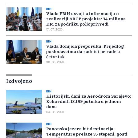
BIH
Vlada FBiH usvojila informaciju o
realizaciji ARCP projekta: 34 miliona
KM za podršku poljoprivredi
17. 07. 2026.
BIH
Vlada donijela preporuku: Prijedlog
poslodavcima da radnici ne rade u
četvrtak
30. 06. 2026.
Izdvojeno
BIH
Historijski dani za Aerodrom Sarajevo:
Rekordnih 13.199 putnika u jednom
danu
04. 08. 2026.
BIH
Panonska jezera hit destinacija:
Temperature prelaze 35 stepeni, gosti