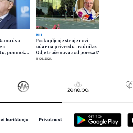
BIH
 Samo dva
Poskupljenje struje novi
 za
udar na privredu i radnike:
tu, pomnožili
Gdje troše novac od poreza!?
11. 06. 2024.
vi korištenja
Privatnost