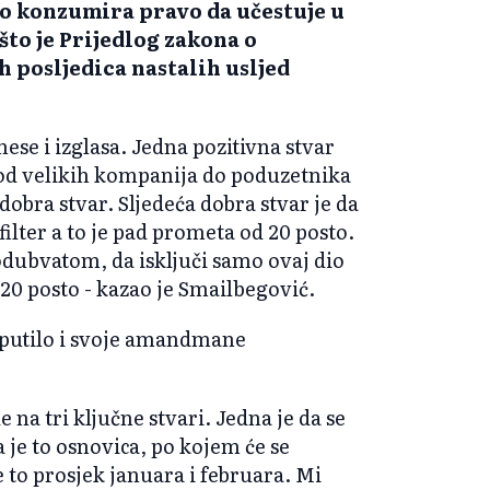
o konzumira pravo da učestuje u
što je Prijedlog zakona o
 posljedica nastalih usljed
nese i izglasa. Jedna pozitivna stvar
 od velikih kompanija do poduzetnika
dobra stvar. Sljedeća dobra stvar je da
ilter a to je pad prometa od 20 posto.
 odubvatom, da isključi samo ovaj dio
20 posto - kazao je Smailbegović.
uputilo i svoje amandmane
 na tri ključne stvari. Jedna je da se
a je to osnovica, po kojem će se
e to prosjek januara i februara. Mi