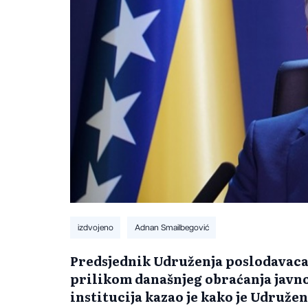
izdvojeno
Adnan Smailbegović
Predsjednik Udruženja poslodavac
prilikom današnjeg obraćanja javn
institucija kazao je kako je Udruže