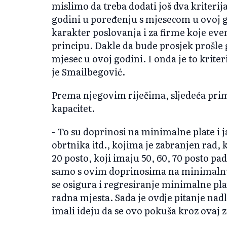
mislimo da treba dodati još dva kriterij
godini u poređenju s mjesecom u ovoj g
karakter poslovanja i za firme koje ev
principu. Dakle da bude prosjek prošle
mjesec u ovoj godini. I onda je to kriteri
je Smailbegović.
Prema njegovim riječima, sljedeća prim
kapacitet.
- To su doprinosi na minimalne plate i 
obrtnika itd., kojima je zabranjen rad,
20 posto, koji imaju 50, 60, 70 posto p
samo s ovim doprinosima na minimalnu p
se osigura i regresiranje minimalne pla
radna mjesta. Sada je ovdje pitanje nad
imali ideju da se ovo pokuša kroz ovaj z