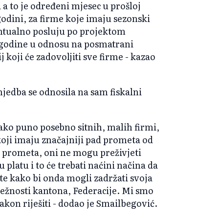
a a to je određeni mjesec u prošloj
odini, za firme koje imaju sezonski
entualno posluju po projektom
 godine u odnosu na posmatrani
j koji će zadovoljiti sve firme - kazao
jedba se odnosila na sam fiskalni
jako puno posebno sitnih, malih firmi,
 koji imaju značajniji pad prometa od
ad prometa, oni ne mogu preživjeti
latu i to će trebati naćini načina da
te kako bi onda mogli zadržati svoja
ležnosti kantona, Federacije. Mi smo
akon riješiti - dodao je Smailbegović.