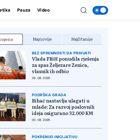
etika
Pauza
Video
Najnovije
Najčitanije
vojeno
BEZ SPREMNOSTI DA PRIHVATI
Vlada FBiH ponudila rješenja
za spas Željezare Zenica,
vlasnik ih odbio
05. 08. 2026.
PODRŠKA GRADA
Bihać nastavlja ulagati u
mlade: Za razvoj poslovnih
ideja osigurano 32.000 KM
05. 08. 2026.
POKRENUO INICIJATIVU