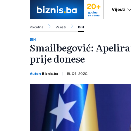
20+
Vijesti
godina
sa vama
Početna
Vijesti
BiH
BIH
Smailbegović: Apelira
prije donese
Autor:
Biznis.ba
16. 04. 2020.