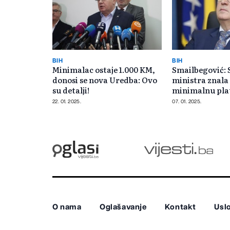
BIH
BIH
Minimalac ostaje 1.000 KM,
Smailbegović:
donosi se nova Uredba: Ovo
ministra znala
su detalji!
minimalnu pla
nas s nulom
22. 01. 2025.
07. 01. 2025.
O nama
Oglašavanje
Kontakt
Uslo