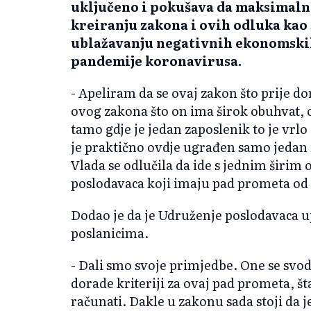
uključeno i pokušava da maksimaln
kreiranju zakona i ovih odluka kao 
ublažavanju negativnih ekonomskih
pandemije koronavirusa.
- Apeliram da se ovaj zakon što prije do
ovog zakona što on ima širok obuhvat,
tamo gdje je jedan zaposlenik to je vrlo 
je praktično ovdje ugrađen samo jedan f
Vlada se odlučila da ide s jednim širim
poslodavaca koji imaju pad prometa od 
Dodao je da je Udruženje poslodavaca 
poslanicima.
- Dali smo svoje primjedbe. One se svode
dorade kriteriji za ovaj pad prometa, št
računati. Dakle u zakonu sada stoji da j