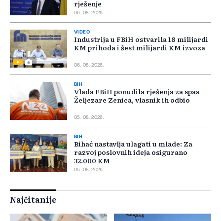
rješenje
06. 08. 2026.
VIDEO
Industrija u FBiH ostvarila 18 milijardi
KM prihoda i šest milijardi KM izvoza
06. 08. 2026.
BIH
Vlada FBiH ponudila rješenja za spas
Željezare Zenica, vlasnik ih odbio
05. 08. 2026.
BIH
Bihać nastavlja ulagati u mlade: Za
razvoj poslovnih ideja osigurano
32.000 KM
05. 08. 2026.
Najčitanije