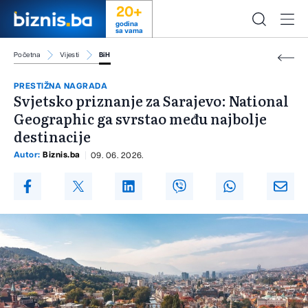
20+
godina
sa vama
Početna
Vijesti
BiH
PRESTIŽNA NAGRADA
Svjetsko priznanje za Sarajevo: National
Geographic ga svrstao među najbolje
destinacije
Autor:
Biznis.ba
09. 06. 2026.