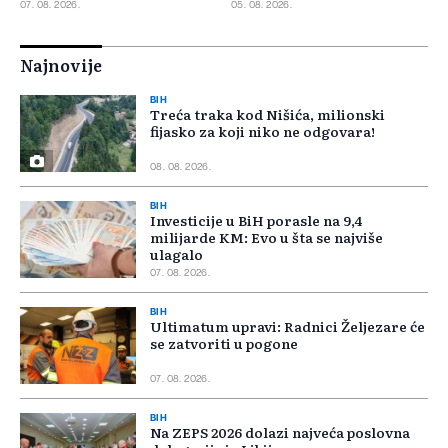
07. 08. 2026.
05. 08. 2026.
Najnovije
BIH
Treća traka kod Nišića, milionski
fijasko za koji niko ne odgovara!
08. 08. 2026.
BIH
Investicije u BiH porasle na 9,4
milijarde KM: Evo u šta se najviše
ulagalo
07. 08. 2026.
BIH
Ultimatum upravi: Radnici Željezare će
se zatvoriti u pogone
07. 08. 2026.
BIH
Na ZEPS 2026 dolazi najveća poslovna