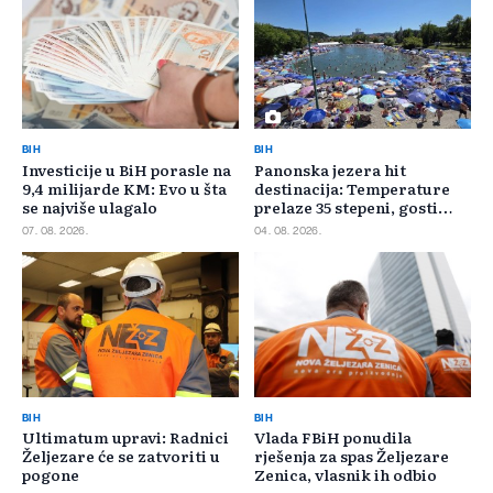
BIH
BIH
Investicije u BiH porasle na
Panonska jezera hit
9,4 milijarde KM: Evo u šta
destinacija: Temperature
se najviše ulagalo
prelaze 35 stepeni, gosti
pristižu iz cijele regije
07. 08. 2026.
04. 08. 2026.
BIH
BIH
Ultimatum upravi: Radnici
Vlada FBiH ponudila
Željezare će se zatvoriti u
rješenja za spas Željezare
pogone
Zenica, vlasnik ih odbio