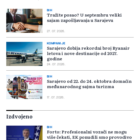
BIH
Tražite posao? U septembru veliki
sajam zapošljavanja u Sarajevu
27. 07. 2026.
KOMPANIJE
Sarajevo dobija rekordni broj Ryanair
letova i nove destinacije od 2027.
godine
24. 07. 2026.
BIH
Sarajevo od 22. do 24. oktobra domaćin
međunarodnog sajma turizma
17. 07. 2026.
Izdvojeno
BIH
Forto: Profesionalni vozači ne mogu
više čekati, EK ponudili smo provodivo