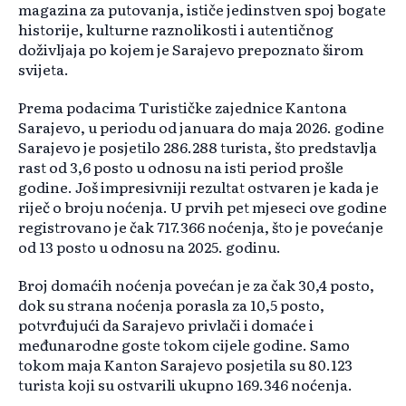
magazina za putovanja, ističe jedinstven spoj bogate
historije, kulturne raznolikosti i autentičnog
doživljaja po kojem je Sarajevo prepoznato širom
svijeta.
Prema podacima Turističke zajednice Kantona
Sarajevo, u periodu od januara do maja 2026. godine
Sarajevo je posjetilo 286.288 turista, što predstavlja
rast od 3,6 posto u odnosu na isti period prošle
godine. Još impresivniji rezultat ostvaren je kada je
riječ o broju noćenja. U prvih pet mjeseci ove godine
registrovano je čak 717.366 noćenja, što je povećanje
od 13 posto u odnosu na 2025. godinu.
Broj domaćih noćenja povećan je za čak 30,4 posto,
dok su strana noćenja porasla za 10,5 posto,
potvrđujući da Sarajevo privlači i domaće i
međunarodne goste tokom cijele godine. Samo
tokom maja Kanton Sarajevo posjetila su 80.123
turista koji su ostvarili ukupno 169.346 noćenja.