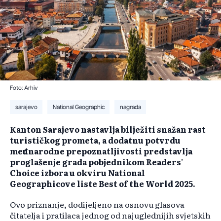
Foto: Arhiv
sarajevo
National Geographic
nagrada
Kanton Sarajevo nastavlja bilježiti snažan rast
turističkog prometa, a dodatnu potvrdu
međunarodne prepoznatljivosti predstavlja
proglašenje grada pobjednikom Readers'
Choice izbora u okviru National
Geographicove liste Best of the World 2025.
Ovo priznanje, dodijeljeno na osnovu glasova
čitatelja i pratilaca jednog od najuglednijih svjetskih