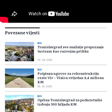
Povezane vijesti
BIH
Tomislavgrad sve snažnije prepoznaje
turizam kao razvojnu priliku
05. 08. 2026.
BIH
Potpisan ugovor za rekonstrukciju
ceste Vir – Vinica vrijedan 4,4 miliona
KM
28. 05. 2026.
BIH
Općina Tomislavgrad za poduzetnike
izdvaja 300 hiljada KM