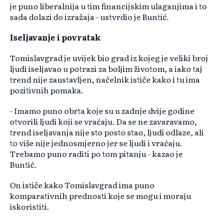
je puno liberalnija u tim financijskim ulaganjima i to
sada dolazi do izražaja - ustvrdio je Buntić.
Iseljavanje i povratak
Tomislavgrad je uvijek bio grad iz kojeg je veliki broj
ljudi iseljavao u potrazi za boljim životom, a iako taj
trend nije zaustavljen, načelnik ističe kako i tu ima
pozitivnih pomaka.
- Imamo puno obrta koje su u zadnje dvije godine
otvorili ljudi koji se vraćaju. Da se ne zavaravamo,
trend iseljavanja nije sto posto stao, ljudi odlaze, ali
to više nije jednosmjerno jer se ljudi i vraćaju.
Trebamo puno raditi po tom pitanju - kazao je
Buntić.
On ističe kako Tomislavgrad ima puno
komparativnih prednosti koje se mogu i moraju
iskoristiti.