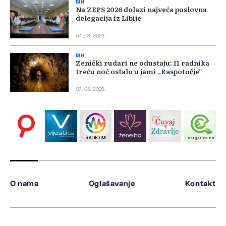
BIH
Na ZEPS 2026 dolazi najveća poslovna
delegacija iz Libije
07. 08. 2026.
BIH
Zenički rudari ne odustaju: 11 radnika
treću noć ostalo u jami „Raspotočje“
07. 08. 2026.
O nama
Oglašavanje
Kontakt