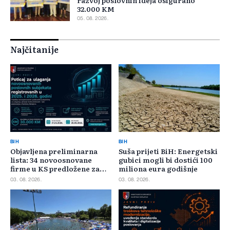
razvoj poslovnih ideja osigurano
32.000 KM
05. 08. 2026.
Najčitanije
BIH
BIH
Objavljena preliminarna
Suša prijeti BiH: Energetski
lista: 34 novoosnovane
gubici mogli bi dostići 100
firme u KS predložene za
miliona eura godišnje
400.000 KM poticaja
03. 08. 2026.
03. 08. 2026.