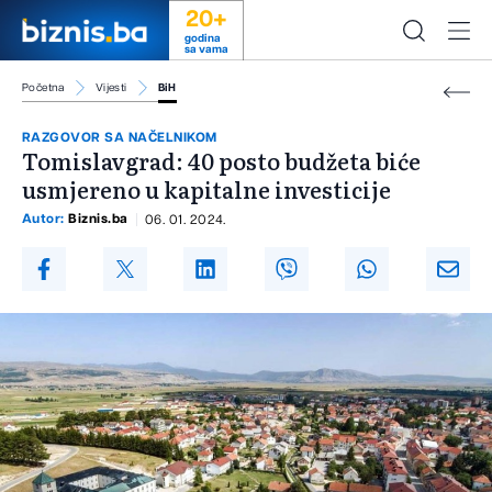
20+
godina
sa vama
Početna
Vijesti
BiH
RAZGOVOR SA NAČELNIKOM
Tomislavgrad: 40 posto budžeta biće
usmjereno u kapitalne investicije
Autor:
Biznis.ba
06. 01. 2024.