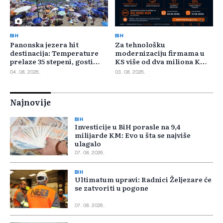
BIH
BIH
Panonska jezera hit
Za tehnološku
destinacija: Temperature
modernizaciju firmama u
prelaze 35 stepeni, gosti
KS više od dva miliona KM,
pristižu iz cijele regije
odbijeno 135 prijava
04. 08. 2026.
03. 08. 2026.
Najnovije
BIH
Investicije u BiH porasle na 9,4
milijarde KM: Evo u šta se najviše
ulagalo
07. 08. 2026.
BIH
Ultimatum upravi: Radnici Željezare će
se zatvoriti u pogone
07. 08. 2026.