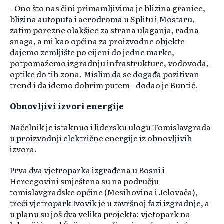
- Ono što nas čini primamljivima je blizina granice,
blizina autoputa i aerodroma u Splitu i Mostaru,
zatim porezne olakšice za strana ulaganja, radna
snaga, a mi kao općina za proizvodne objekte
dajemo zemljište po cijeni do jedne marke,
potpomažemo izgradnju infrastrukture, vodovoda,
optike do tih zona. Mislim da se događa pozitivan
trend i da idemo dobrim putem - dodao je Buntić.
Obnovljivi izvori energije
Načelnik je istaknuo i lidersku ulogu Tomislavgrada
u proizvodnji električne energije iz obnovljivih
izvora.
Prva dva vjetroparka izgrađena u Bosni i
Hercegovini smještena su na području
tomislavgradske općine (Mesihovina i Jelovača),
treći vjetropark Ivovik je u završnoj fazi izgradnje, a
u planu su još dva velika projekta: vjetopark na