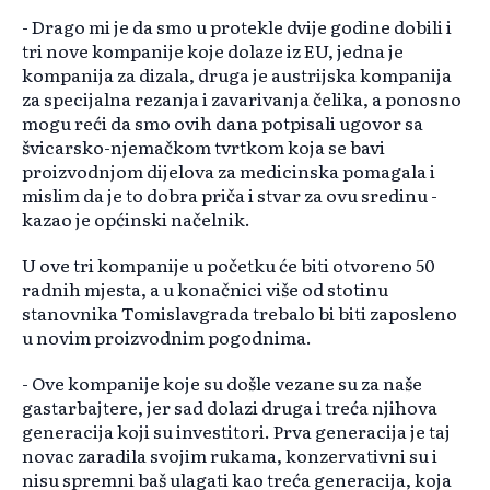
- Drago mi je da smo u protekle dvije godine dobili i
tri nove kompanije koje dolaze iz EU, jedna je
kompanija za dizala, druga je austrijska kompanija
za specijalna rezanja i zavarivanja čelika, a ponosno
mogu reći da smo ovih dana potpisali ugovor sa
švicarsko-njemačkom tvrtkom koja se bavi
proizvodnjom dijelova za medicinska pomagala i
mislim da je to dobra priča i stvar za ovu sredinu -
kazao je općinski načelnik.
U ove tri kompanije u početku će biti otvoreno 50
radnih mjesta, a u konačnici više od stotinu
stanovnika Tomislavgrada trebalo bi biti zaposleno
u novim proizvodnim pogodnima.
- Ove kompanije koje su došle vezane su za naše
gastarbajtere, jer sad dolazi druga i treća njihova
generacija koji su investitori. Prva generacija je taj
novac zaradila svojim rukama, konzervativni su i
nisu spremni baš ulagati kao treća generacija, koja