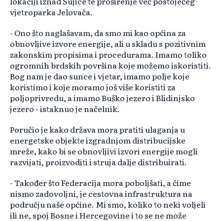
lokaciji iznad Šujice te proširenje već postojećeg
vjetroparka Jelovača.
- Ono što naglašavam, da smo mi kao općina za
obnovljive izvore energije, ali u skladu s pozitivnim
zakonskim propisima i procedurama. Imamo toliko
ogromnih brdskih površina koje možemo iskoristiti.
Bog nam je dao sunce i vjetar, imamo polje koje
koristimo i koje moramo još više koristiti za
poljoprivredu, a imamo Buško jezero i Blidinjsko
jezero - istaknuo je načelnik.
Poručio je kako država mora pratiti ulaganja u
energetske objekte izgradnjom distribucijske
mreže, kako bi se obnovljivi izvori energije mogli
razvijati, proizvoditi i struja dalje distribuirati.
- Također što Federacija mora poboljšati, a čime
nismo zadovoljni, je cestovna infrastruktura na
području naše općine. Mi smo, koliko to neki voljeli
ili ne, spoj Bosne i Hercegovine i to se ne može