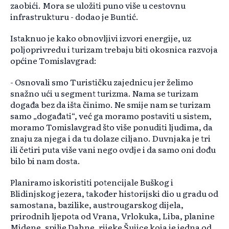
zaobići. Mora se uložiti puno više u cestovnu
infrastrukturu - dodao je Buntić.
Istaknuo je kako obnovljivi izvori energije, uz
poljoprivredu i turizam trebaju biti okosnica razvoja
općine Tomislavgrad:
- Osnovali smo Turističku zajednicu jer želimo
snažno ući u segment turizma. Nama se turizam
događa bez da išta činimo. Ne smije nam se turizam
samo „događati“, već ga moramo postaviti u sistem,
moramo Tomislavgrad što više ponuditi ljudima, da
znaju za njega i da tu dolaze ciljano. Duvnjaka je tri
ili četiri puta više vani nego ovdje i da samo oni dođu
bilo bi nam dosta.
Planiramo iskoristiti potencijale Buškog i
Blidinjskog jezera, također historijski dio u gradu od
samostana, bazilike, austrougarskog dijela,
prirodnih ljepota od Vrana, Vrlokuka, Liba, planine
Midene, spilje Dahne, rijeke Šujice koja je jedna od