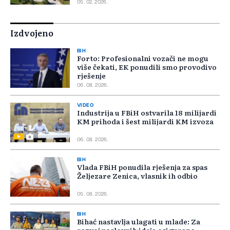
05. 02. 2026.
Izdvojeno
BIH
Forto: Profesionalni vozači ne mogu
više čekati, EK ponudili smo provodivo
rješenje
06. 08. 2026.
VIDEO
Industrija u FBiH ostvarila 18 milijardi
KM prihoda i šest milijardi KM izvoza
06. 08. 2026.
BIH
Vlada FBiH ponudila rješenja za spas
Željezare Zenica, vlasnik ih odbio
05. 08. 2026.
BIH
Bihać nastavlja ulagati u mlade: Za