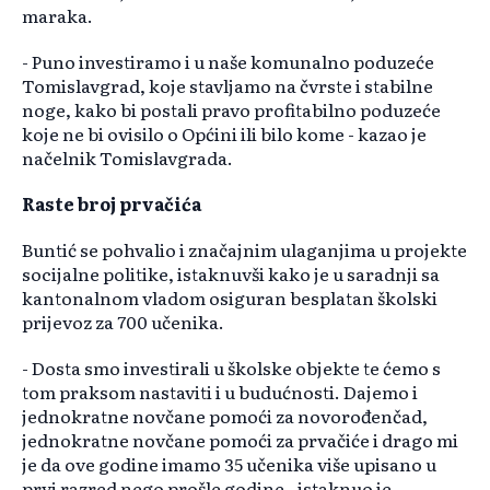
maraka.
- Puno investiramo i u naše komunalno poduzeće
Tomislavgrad, koje stavljamo na čvrste i stabilne
noge, kako bi postali pravo profitabilno poduzeće
koje ne bi ovisilo o Općini ili bilo kome - kazao je
načelnik Tomislavgrada.
Raste broj prvačića
Buntić se pohvalio i značajnim ulaganjima u projekte
socijalne politike, istaknuvši kako je u saradnji sa
kantonalnom vladom osiguran besplatan školski
prijevoz za 700 učenika.
- Dosta smo investirali u školske objekte te ćemo s
tom praksom nastaviti i u budućnosti. Dajemo i
jednokratne novčane pomoći za novorođenčad,
jednokratne novčane pomoći za prvačiće i drago mi
je da ove godine imamo 35 učenika više upisano u
prvi razred nego prošle godine - istaknuo je.