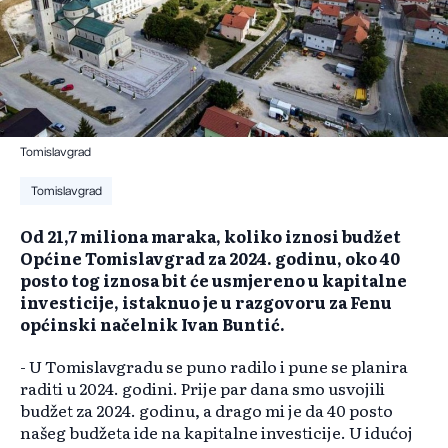
Tomislavgrad
Tomislavgrad
Od 21,7 miliona maraka, koliko iznosi budžet
Općine Tomislavgrad za 2024. godinu, oko 40
posto tog iznosa bit će usmjereno u kapitalne
investicije, istaknuo je u razgovoru za Fenu
općinski načelnik Ivan Buntić.
- U Tomislavgradu se puno radilo i pune se planira
raditi u 2024. godini. Prije par dana smo usvojili
budžet za 2024. godinu, a drago mi je da 40 posto
našeg budžeta ide na kapitalne investicije. U idućoj