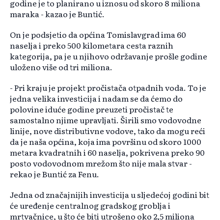
godine je to planirano u iznosu od skoro 8 miliona
maraka - kazao je Buntić.
On je podsjetio da općina Tomislavgrad ima 60
naselja i preko 500 kilometara cesta raznih
kategorija, pa je u njihovo održavanje prošle godine
uloženo više od tri miliona.
- Pri kraju je projekt pročistača otpadnih voda. To je
jedna velika investicija i nadam se da ćemo do
polovine iduće godine preuzeti pročistač te
samostalno njime upravljati. Širili smo vodovodne
linije, nove distributivne vodove, tako da mogu reći
da je naša općina, koja ima površinu od skoro 1000
metara kvadratnih i 60 naselja, pokrivena preko 90
posto vodovodnom mrežom što nije mala stvar -
rekao je Buntić za Fenu.
Jedna od značajnijih investicija u sljedećoj godini bit
će uređenje centralnog gradskog groblja i
mrtvačnice, u što će biti utrošeno oko 2,5 miliona