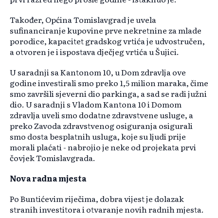
Također, Općina Tomislavgrad je uvela
sufinanciranje kupovine prve nekretnine za mlade
porodice, kapacitet gradskog vrtića je udvostručen,
a otvoren je i ispostava dječjeg vrtića u Šujici.
U saradnji sa Kantonom 10, u Dom zdravlja ove
godine investirali smo preko 1,5 milion maraka, čime
smo završili sjeverni dio parkinga, a sad se radi južni
dio. U saradnji s Vladom Kantona 10 i Domom
zdravlja uveli smo dodatne zdravstvene usluge, a
preko Zavoda zdravstvenog osiguranja osigurali
smo dosta besplatnih usluga, koje su ljudi prije
morali plaćati - nabrojio je neke od projekata prvi
čovjek Tomislavgrada.
Nova radna mjesta
Po Buntićevim riječima, dobra vijest je dolazak
stranih investitora i otvaranje novih radnih mjesta.