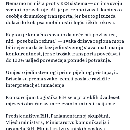
Nemamo mi ništa protiv EES sistema — on ima svoju
svrhu i opravdanje. Ali je potrebno izuzeti kabinsko
osoblje drumskog transporta, jer bez tog izuzeća
dolazi do kolapsa mobilnosti i logističkih tokova.
Region je konačno shvatio da neće biti povlastica,
niti “posebnih režima” — svaka država regiona mora
biti svjesna da će bez jedinstvenog stava imati manju
konkurentnost, jer se trošak transporta povećava i
do 100% usljed poremećaja ponude i potražnje.
Umjesto jedinstvenog i principijelnog pristupa, iz
Brisela su prema svakoj zemlji poslate različite
interpretacije i tumačenja.
Konzorcijum Logistika BiH se u proteklih dvadeset
mjeseci obraćao svim relevantnim institucijama:
Predsjedništvu BiH, Parlamentarnoj skupštini,
Vijeću ministara, Ministarstvu komunikacija i
prometa BiH, Ministarstvu vanjskih poslova,