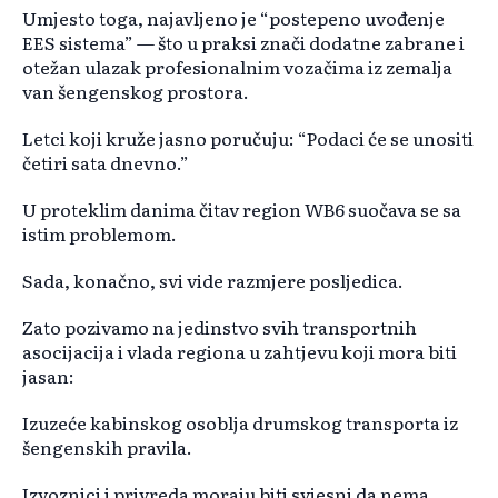
Umjesto toga, najavljeno je “postepeno uvođenje
EES sistema” — što u praksi znači dodatne zabrane i
otežan ulazak profesionalnim vozačima iz zemalja
van šengenskog prostora.
Letci koji kruže jasno poručuju: “Podaci će se unositi
četiri sata dnevno.”
U proteklim danima čitav region WB6 suočava se sa
istim problemom.
Sada, konačno, svi vide razmjere posljedica.
Zato pozivamo na jedinstvo svih transportnih
asocijacija i vlada regiona u zahtjevu koji mora biti
jasan:
Izuzeće kabinskog osoblja drumskog transporta iz
šengenskih pravila.
Izvoznici i privreda moraju biti svjesni da nema