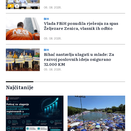
06. 08. 2026.
BIH
Vlada FBiH ponudila rješenja za spas
Željezare Zenica, vlasnik ih odbio
05. 08. 2026.
BIH
Bihać nastavlja ulagati u mlade: Za
razvoj poslovnih ideja osigurano
32.000 KM
05. 08. 2026.
Najčitanije