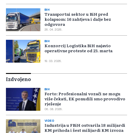
BIH
Transportni sektor u BiH pred
kolapsom: 16 zahtjeva i dalje bez
odgovora
26. 04. 2026.
BIH
Konzorcij Logistika BiH najavio
operativne proteste od 23. marta
19. 03. 2026.
Izdvojeno
BIH
Forto: Profesionalni vozači ne mogu
više čekati, EK ponudili smo provodivo
rješenje
06. 08. 2026.
VIDEO
Industrija u FBiH ostvarila 18 milijardi
KM prihoda i šest milijardi KM izvoza