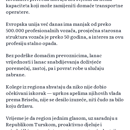
kapaciteta koji može zamijeniti domaće transportne
operatere.
Evropska unija već danas ima manjak od preko
500.000 profesionalnih vozača, prosječna starosna
struktura vozača je preko 50 godina, a interes za ovu
profesiju stalno opada.
Bez podrške domaćim prevoznicima, lanac
vrijednosti i lanac snabdijevanja doživjeće
poremećaj, zastoj, pa i povrat robe u slučaju
zabrane.
Kolege iz regiona shvataju da niko nije dobio
očekivani iskorak — uprkos apelima njihovih vlada
prema Briselu, nije se desilo izuzeće, niti čudo za bilo
koju državu.
Vrijeme je da region jednim glasom, uz saradnju s
Republikom Turskom, proaktivno djeluje i