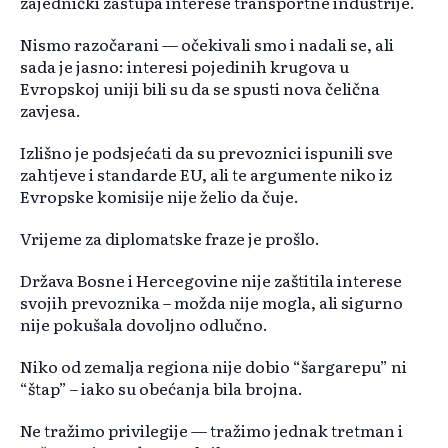
zajednički zastupa interese transportne industrije.
Nismo razočarani — očekivali smo i nadali se, ali
sada je jasno: interesi pojedinih krugova u
Evropskoj uniji bili su da se spusti nova čelična
zavjesa.
Izlišno je podsjećati da su prevoznici ispunili sve
zahtjeve i standarde EU, ali te argumente niko iz
Evropske komisije nije želio da čuje.
Vrijeme za diplomatske fraze je prošlo.
Država Bosne i Hercegovine nije zaštitila interese
svojih prevoznika – možda nije mogla, ali sigurno
nije pokušala dovoljno odlučno.
Niko od zemalja regiona nije dobio “šargarepu” ni
“štap” – iako su obećanja bila brojna.
Ne tražimo privilegije — tražimo jednak tretman i