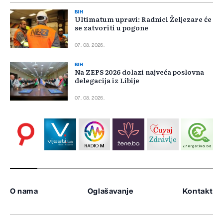
BIH
Ultimatum upravi: Radnici Željezare će
se zatvoriti u pogone
07. 08. 2026.
BIH
Na ZEPS 2026 dolazi najveća poslovna
delegacija iz Libije
07. 08. 2026.
O nama
Oglašavanje
Kontakt