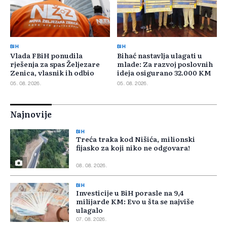
BIH
BIH
Vlada FBiH ponudila
Bihać nastavlja ulagati u
rješenja za spas Željezare
mlade: Za razvoj poslovnih
Zenica, vlasnik ih odbio
ideja osigurano 32.000 KM
05. 08. 2026.
05. 08. 2026.
Najnovije
BIH
Treća traka kod Nišića, milionski
fijasko za koji niko ne odgovara!
08. 08. 2026.
BIH
Investicije u BiH porasle na 9,4
milijarde KM: Evo u šta se najviše
ulagalo
07. 08. 2026.