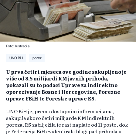
Foto: Ilustracija
UNO BiH
porez
U prva četiri mjeseca ove godine sakupljeno je
više od 8,5 milijardi KM javnih prihoda,
pokazali su to podaci Uprave za indirektno
oporezivanje Bosne i Hercegovine, Porezne
uprave FBiH te Poreske uprave RS.
UNO BiH je, prema dostupnim informacijama,
sakupila skoro četiri milijarde KM indirektnih
poreza, RS zabilježila je rast naplate od 11 posto, dok
je Federacija BiH evidentirala blagi pad prihoda u