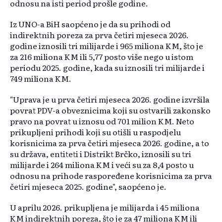
odnosu na isti period prošle godine.
Iz UNO-a BiH saopćeno je da su prihodi od
indirektnih poreza za prva četiri mjeseca 2026.
godine iznosili tri milijarde i 965 miliona KM, što je
za 216 miliona KM ili 5,77 posto više nego u istom
periodu 2025. godine, kada su iznosili tri milijarde i
749 miliona KM.
"Uprava je u prva četiri mjeseca 2026. godine izvršila
povrat PDV-a obveznicima koji su ostvarili zakonsko
pravo na povrat u iznosu od 701 milion KM. Neto
prikupljeni prihodi koji su otišli u raspodjelu
korisnicima za prva četiri mjeseca 2026. godine, a to
su država, entiteti i Distrikt Brčko, iznosili su tri
milijarde i 264 miliona KM i veći su za 8,4 posto u
odnosu na prihode raspoređene korisnicima za prva
četiri mjeseca 2025. godine", saopćeno je.
U aprilu 2026. prikupljena je milijarda i 45 miliona
KM indirektnih poreza, što je za 47 miliona KM ili