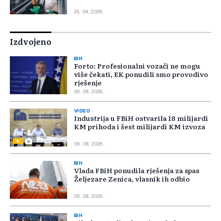
25. 04. 2026.
Izdvojeno
BIH
Forto: Profesionalni vozači ne mogu
više čekati, EK ponudili smo provodivo
rješenje
06. 08. 2026.
VIDEO
Industrija u FBiH ostvarila 18 milijardi
KM prihoda i šest milijardi KM izvoza
06. 08. 2026.
BIH
Vlada FBiH ponudila rješenja za spas
Željezare Zenica, vlasnik ih odbio
05. 08. 2026.
BIH