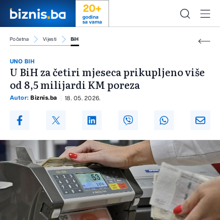
20+
godina
sa vama
Početna
Vijesti
BiH
UNO BIH
U BiH za četiri mjeseca prikupljeno više
od 8,5 milijardi KM poreza
Autor:
Biznis.ba
18. 05. 2026.