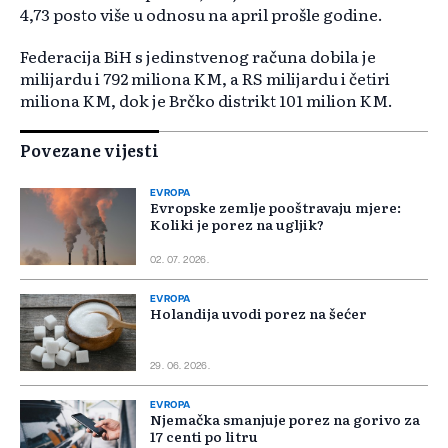
4,73 posto više u odnosu na april prošle godine.
Federacija BiH s jedinstvenog računa dobila je
milijardu i 792 miliona KM, a RS milijardu i četiri
miliona KM, dok je Brčko distrikt 101 milion KM.
Povezane vijesti
EVROPA
Evropske zemlje pooštravaju mjere:
Koliki je porez na ugljik?
02. 07. 2026.
EVROPA
Holandija uvodi porez na šećer
29. 06. 2026.
EVROPA
Njemačka smanjuje porez na gorivo za
17 centi po litru