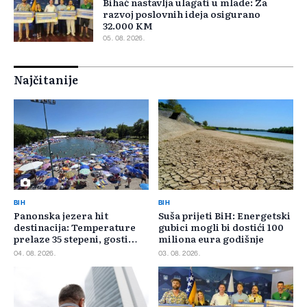
Bihać nastavlja ulagati u mlade: Za
razvoj poslovnih ideja osigurano
32.000 KM
05. 08. 2026.
Najčitanije
BIH
BIH
Panonska jezera hit
Suša prijeti BiH: Energetski
destinacija: Temperature
gubici mogli bi dostići 100
prelaze 35 stepeni, gosti
miliona eura godišnje
pristižu iz cijele regije
04. 08. 2026.
03. 08. 2026.