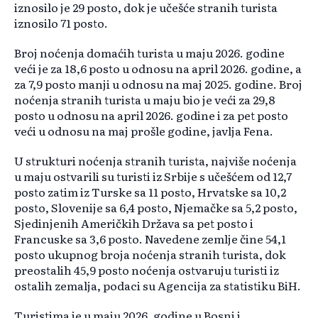
iznosilo je 29 posto, dok je učešće stranih turista
iznosilo 71 posto.
Broj noćenja domaćih turista u maju 2026. godine
veći je za 18,6 posto u odnosu na april 2026. godine, a
za 7,9 posto manji u odnosu na maj 2025. godine. Broj
noćenja stranih turista u maju bio je veći za 29,8
posto u odnosu na april 2026. godine i za pet posto
veći u odnosu na maj prošle godine, javlja Fena.
U strukturi noćenja stranih turista, najviše noćenja
u maju ostvarili su turisti iz Srbije s učešćem od 12,7
posto zatim iz Turske sa 11 posto, Hrvatske sa 10,2
posto, Slovenije sa 6,4 posto, Njemačke sa 5,2 posto,
Sjedinjenih Američkih Država sa pet posto i
Francuske sa 3,6 posto. Navedene zemlje čine 54,1
posto ukupnog broja noćenja stranih turista, dok
preostalih 45,9 posto noćenja ostvaruju turisti iz
ostalih zemalja, podaci su Agencija za statistiku BiH.
Turistima je u maju 2026. godine u Bosni i