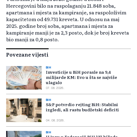
Hercegovini bilo na raspolaganju 21.848 soba,
apartmana i mjesta za kampiranje, sa raspoloživim
kapacitetom od 49.731 kreveta. U odnosu na maj
2025. godine broj soba, apartmana i mjesta za
kampiranje manji je za 2,3 posto, dok je broj kreveta
bio manji za 0,8 posto.
Povezane vijesti
BIH
Investicije u BiH porasle na 9,4
milijarde KM: Evo u šta se najviše
ulagalo
07. 08. 2026.
BIH
S&P potvrdio rejting BiH: Stabilni
izgledi, ali rastu budžetski deficiti
04. 08. 2026.
BIH
U junu u Federaciji BiH 137 hiljada