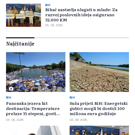
BIH
Bihać nastavlja ulagati u mlade: Za
razvoj poslovnih ideja osigurano
32.000 KM
05. 08. 2026.
Najčitanije
BIH
BIH
Panonska jezera hit
Suša prijeti BiH: Energetski
destinacija: Temperature
gubici mogli bi dostići 100
prelaze 35 stepeni, gosti
miliona eura godišnje
pristižu iz cijele regije
04. 08. 2026.
03. 08. 2026.