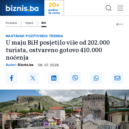
20+
godina
sa vama
Početna
Vijesti
BiH
NASTAVAK POZITIVNOG TRENDA
U maju BiH posjetilo više od 202.000
turista, ostvareno gotovo 410.000
noćenja
Autor:
Biznis.ba
08. 07. 2026.