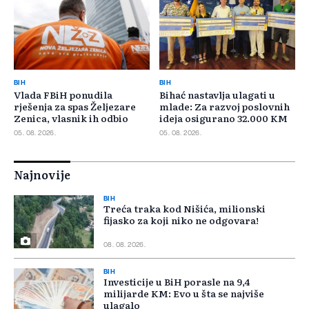
BIH
BIH
Vlada FBiH ponudila
Bihać nastavlja ulagati u
rješenja za spas Željezare
mlade: Za razvoj poslovnih
Zenica, vlasnik ih odbio
ideja osigurano 32.000 KM
05. 08. 2026.
05. 08. 2026.
Najnovije
BIH
Treća traka kod Nišića, milionski
fijasko za koji niko ne odgovara!
08. 08. 2026.
BIH
Investicije u BiH porasle na 9,4
milijarde KM: Evo u šta se najviše
ulagalo